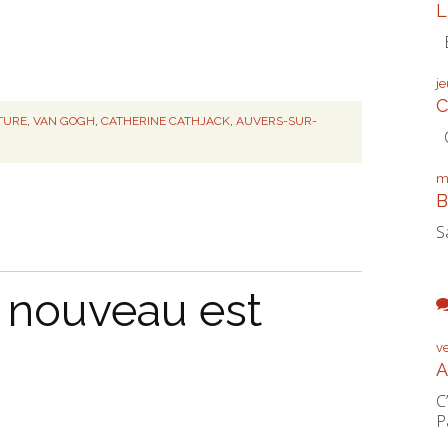
L
É
j
C
TURE
,
VAN GOGH
,
CATHERINE CATHJACK
,
AUVERS-SUR-
C
m
B
S
nouveau est
v
A
C
P