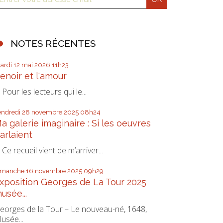
NOTES RÉCENTES
ardi 12
mai 2026
11h23
enoir et l'amour
our les lecteurs qui le...
endredi 28
novembre 2025
08h24
a galerie imaginaire : Si les oeuvres
arlaient
e recueil vient de m’arriver...
imanche 16
novembre 2025
09h29
xposition Georges de La Tour 2025
usée...
eorges de la Tour – Le nouveau-né, 1648,
usée...