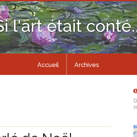
Si l'art était conté..
Accueil
Archives
D
s