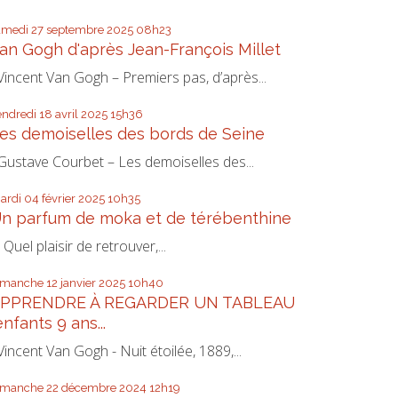
amedi 27
septembre 2025
08h23
an Gogh d'après Jean-François Millet
incent Van Gogh – Premiers pas, d’après...
endredi 18
avril 2025
15h36
es demoiselles des bords de Seine
ustave Courbet – Les demoiselles des...
ardi 04
février 2025
10h35
n parfum de moka et de térébenthine
uel plaisir de retrouver,...
imanche 12
janvier 2025
10h40
PPRENDRE À REGARDER UN TABLEAU
enfants 9 ans...
incent Van Gogh - Nuit étoilée, 1889,...
imanche 22
décembre 2024
12h19