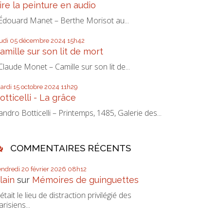
ire la peinture en audio
douard Manet – Berthe Morisot au...
eudi 05
décembre 2024
15h42
amille sur son lit de mort
laude Monet – Camille sur son lit de...
ardi 15
octobre 2024
11h29
otticelli - La grâce
andro Botticelli – Printemps, 1485, Galerie des...
COMMENTAIRES RÉCENTS
endredi 20
février 2026
08h12
lain
sur
Mémoires de guinguettes
’était le lieu de distraction privilégié des
arisiens...