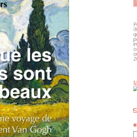
P
I
q
p
i
o
o
2
M