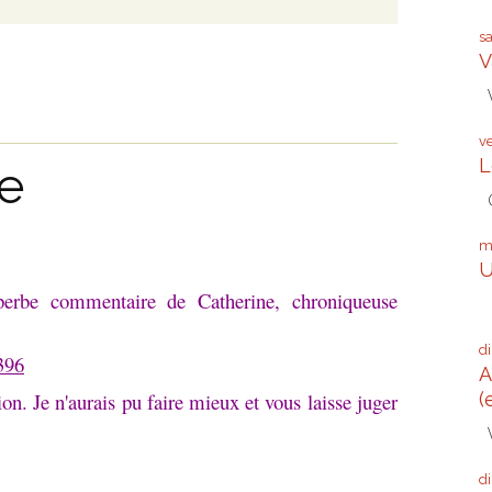
s
V
V
v
L
ne
G
m
U
perbe commentaire de Catherine, chroniqueuse
Q
d
396
A
on. Je n'aurais pu faire mieux et vous laisse juger
(
V
d