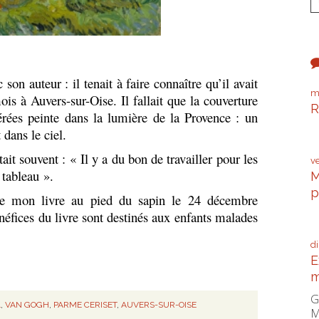
son auteur : il tenait à faire connaître qu’il avait
m
is à Auvers-sur-Oise. Il fallait que la couverture
R
férées peinte dans la lumière de la Provence : un
P
dans le ciel.
était souvent :
« Il y a du bon de travailler pour les
v
 tableau ».
M
p
re mon livre au pied du sapin le 24 décembre
C
bénéfices du livre sont destinés aux enfants malades
d
E
m
G
L
,
VAN GOGH
,
PARME CERISET
,
AUVERS-SUR-OISE
M