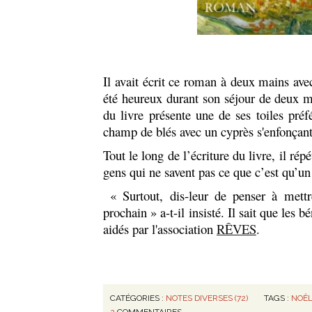
Il avait écrit ce roman à deux mains avec 
été heureux durant son séjour de deux mo
du livre présente une de ses toiles pré
champ de blés avec un cyprès s'enfonçant 
Tout le long de l’écriture du livre, il rép
gens qui ne savent pas ce que c’est qu’un
« Surtout, dis-leur de penser à mett
prochain » a-t-il insisté. Il sait que les 
aidés par l'association
RÊVES
.
CATÉGORIES :
NOTES DIVERSES (72)
TAGS :
NOÊ
2
COMMENTAIRES