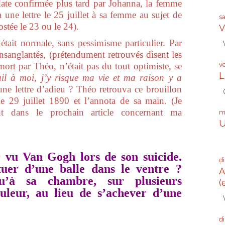
t, date confirmée plus tard par Johanna, la femme
une lettre le 25 juillet à sa femme au sujet de
s
ostée le 23 ou le 24).
V
tait normale, sans pessimisme particulier. Par
V
ensanglantés, (prétendument retrouvés disent les
mort par Théo, n’était pas du tout optimiste, se
v
L
il à moi, j’y risque ma vie et ma raison y a
une lettre d’adieu ? Théo retrouva ce brouillon
G
le 29 juillet 1890 et l’annota de sa main. (Je
ent dans le prochain article concernant ma
m
U
Q
 vu Van Gogh lors de son suicide.
d
tuer d’une balle dans le ventre ?
A
u’à sa chambre, sur plusieurs
(
uleur, au lieu de s’achever d’une
V
d