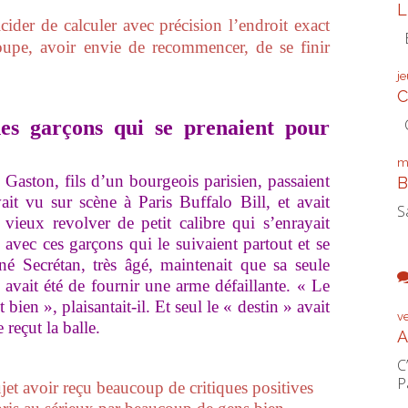
L
ider de calculer avec précision l’endroit exact
É
loupe, avoir envie de recommencer, de se finir
j
C
C
nes garçons qui se prenaient pour
m
aston, fils d’un bourgeois parisien, passaient
B
it vu sur scène à Paris Buffalo Bill, et avait
S
ieux revolver de petit calibre qui s’enrayait
é avec ces garçons qui le suivaient partout et se
é Secrétan, très âgé, maintenait que sa seule
vait été de fournir une arme défaillante. « Le
bien », plaisantait-il. Et seul le « destin » avait
v
 reçut la balle.
A
C
P
et avoir reçu beaucoup de critiques positives