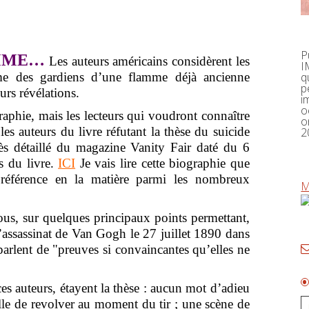
P
MME…
Les auteurs américains considèrent les
I
me des gardiens d’une flamme déjà ancienne
q
p
urs révélations.
i
o
phie, mais les lecteurs qui voudront connaître
o
es auteurs du livre réfutant la thèse du suicide
2
très détaillé du magazine Vanity Fair daté du 6
s du livre.
ICI
Je vais lire cette biographie que
 référence en la matière parmi les nombreux
M
ous, sur quelques principaux points permettant,
l’assassinat de Van Gogh le 27 juillet 1890 dans
rlent de "preuves si convaincantes qu’elles ne
 auteurs, étayent la thèse : aucun mot d’adieu
balle de revolver au moment du tir ; une scène de