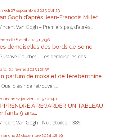
amedi 27
septembre 2025
08h23
an Gogh d'après Jean-François Millet
incent Van Gogh – Premiers pas, d’après...
endredi 18
avril 2025
15h36
es demoiselles des bords de Seine
ustave Courbet – Les demoiselles des...
ardi 04
février 2025
10h35
n parfum de moka et de térébenthine
uel plaisir de retrouver,...
imanche 12
janvier 2025
10h40
PPRENDRE À REGARDER UN TABLEAU
enfants 9 ans...
incent Van Gogh - Nuit étoilée, 1889,...
imanche 22
décembre 2024
12h19