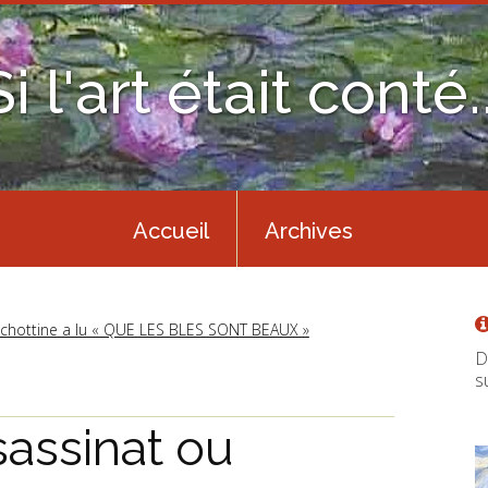
Si l'art était conté..
Accueil
Archives
chottine a lu « QUE LES BLES SONT BEAUX »
D
s
sassinat ou