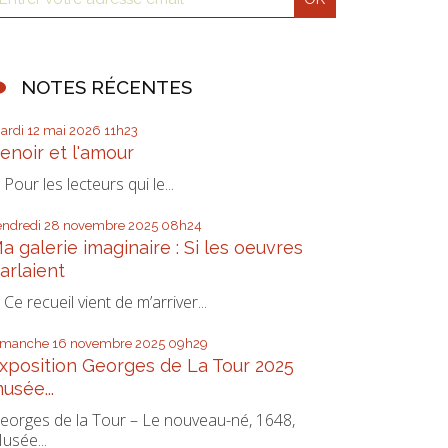
NOTES RÉCENTES
ardi 12
mai 2026
11h23
enoir et l'amour
our les lecteurs qui le...
endredi 28
novembre 2025
08h24
a galerie imaginaire : Si les oeuvres
arlaient
e recueil vient de m’arriver...
imanche 16
novembre 2025
09h29
xposition Georges de La Tour 2025
usée...
eorges de la Tour – Le nouveau-né, 1648,
usée...