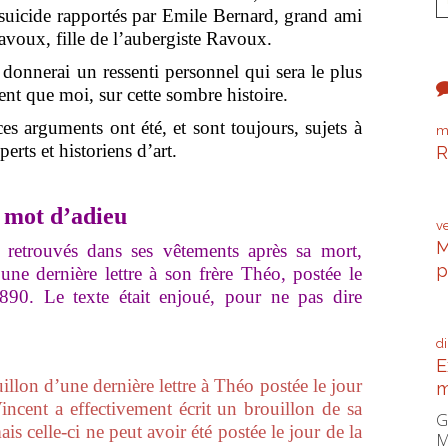
e suicide rapportés par Emile Bernard, grand ami
avoux, fille de l’aubergiste Ravoux.
nnerai un ressenti personnel qui sera le plus
nt que moi, sur cette sombre histoire.
s arguments ont été, et sont toujours, sujets à
m
rts et historiens d’art.
R
P
e mot d’adieu
v
M
trouvés dans ses vêtements après sa mort,
p
’une dernière lettre à son frère Théo, postée le
890. Le texte était enjoué, pour ne pas dire
C
d
E
on d’une dernière lettre à Théo postée le jour
m
ncent a effectivement écrit un brouillon de sa
G
ais celle-ci ne peut avoir été postée le jour de la
M