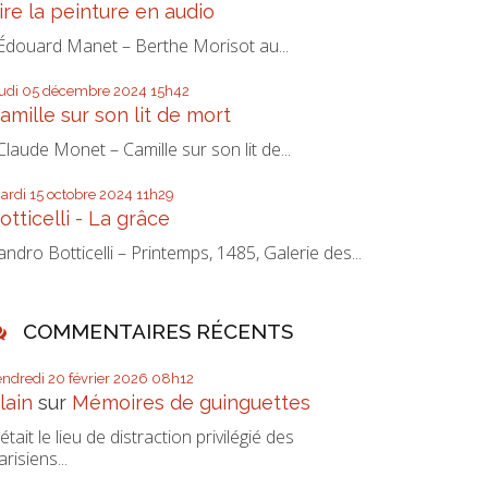
ire la peinture en audio
douard Manet – Berthe Morisot au...
eudi 05
décembre 2024
15h42
amille sur son lit de mort
laude Monet – Camille sur son lit de...
ardi 15
octobre 2024
11h29
otticelli - La grâce
andro Botticelli – Printemps, 1485, Galerie des...
COMMENTAIRES RÉCENTS
endredi 20
février 2026
08h12
lain
sur
Mémoires de guinguettes
’était le lieu de distraction privilégié des
arisiens...