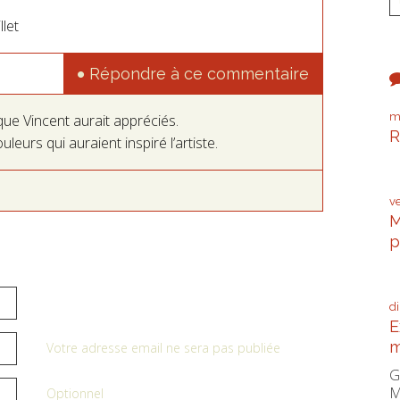
let
Répondre à ce commentaire
m
que Vincent aurait appréciés.
R
uleurs qui auraient inspiré l’artiste.
P
v
M
p
C
d
E
m
Votre adresse email ne sera pas publiée
G
M
Optionnel