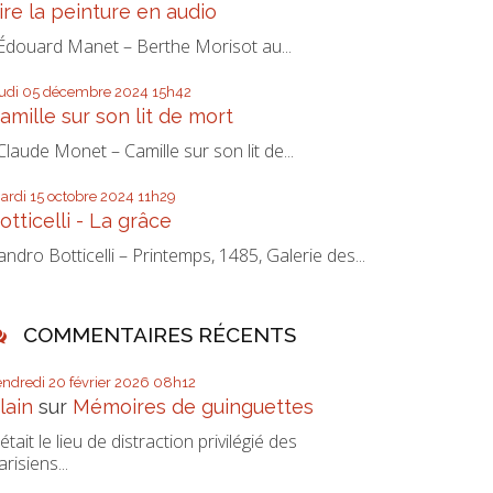
ire la peinture en audio
douard Manet – Berthe Morisot au...
eudi 05
décembre 2024
15h42
amille sur son lit de mort
laude Monet – Camille sur son lit de...
ardi 15
octobre 2024
11h29
otticelli - La grâce
andro Botticelli – Printemps, 1485, Galerie des...
COMMENTAIRES RÉCENTS
endredi 20
février 2026
08h12
lain
sur
Mémoires de guinguettes
’était le lieu de distraction privilégié des
arisiens...