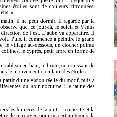
richement colorée que le jour. Lorsque tu y
taines étoiles sont de couleurs citronnées,
leus. »
atin, il ne peut dormir. Il regarde par la
observe que, ce jour-là, le soleil et Vénus
 direction de l’est. L’aube va apparaître. Il
l voit. Puis, il commence à peindre le grand
te, le village au-dessous, un clocher pointu
 collines, le cyprès, petit arbre en forme de
 tableau en haut, à droite, un croissant de
ns le mouvement circulaire des étoiles.
à partir d’une vision réelle du motif, puis a
ifférentes du noir nocturne : le jaune des
ers les lumières de la nuit. La réussite et la
ttre de retrouver, pour un certain temps, la