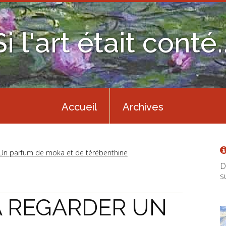
Si l'art était conté..
Accueil
Archives
Un parfum de moka et de térébenthine
D
s
À REGARDER UN