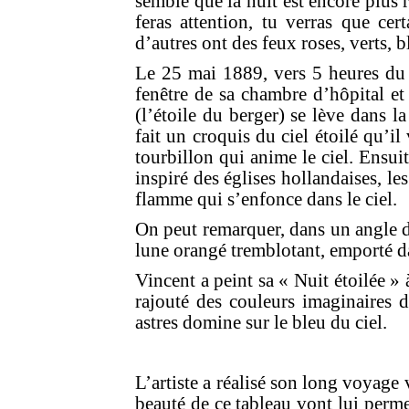
semble que la nuit est encore plus 
feras attention, tu verras que cer
d’autres ont des feux roses, verts, b
Le 25 mai 1889, vers 5 heures du m
fenêtre de sa chambre d’hôpital et 
(l’étoile du berger) se lève dans la
fait un croquis du ciel étoilé qu’i
tourbillon qui anime le ciel. Ensui
inspiré des églises hollandaises, les
flamme qui s’enfonce dans le ciel.
On peut remarquer, dans un angle du
lune orangé tremblotant, emporté da
Vincent a peint sa « Nuit étoilée » 
rajouté des couleurs imaginaires d
astres domine sur le bleu du ciel.
L’artiste a réalisé son long voyage v
beauté de ce tableau vont lui perme