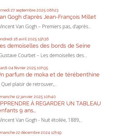
amedi 27
septembre 2025
08h23
an Gogh d'après Jean-François Millet
incent Van Gogh – Premiers pas, d’après...
endredi 18
avril 2025
15h36
es demoiselles des bords de Seine
ustave Courbet – Les demoiselles des...
ardi 04
février 2025
10h35
n parfum de moka et de térébenthine
uel plaisir de retrouver,...
imanche 12
janvier 2025
10h40
PPRENDRE À REGARDER UN TABLEAU
enfants 9 ans...
incent Van Gogh - Nuit étoilée, 1889,...
imanche 22
décembre 2024
12h19