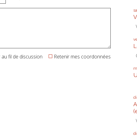
s
V
V
v
L
G
au fil de discussion
Retenir mes coordonnées
m
U
Q
d
A
(
V
d