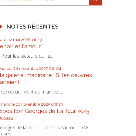
NOTES RÉCENTES
ardi 12
mai 2026
11h23
enoir et l'amour
our les lecteurs qui le...
endredi 28
novembre 2025
08h24
a galerie imaginaire : Si les oeuvres
arlaient
e recueil vient de m’arriver...
imanche 16
novembre 2025
09h29
xposition Georges de La Tour 2025
usée...
eorges de la Tour – Le nouveau-né, 1648,
usée...