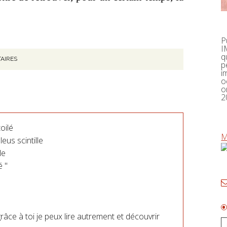
P
I
q
AIRES
p
i
o
o
2
oilé
M
eus scintille
le
é "
râce à toi je peux lire autrement et découvrir