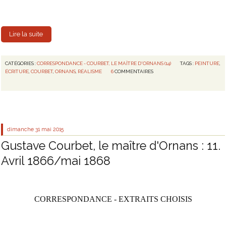
Lire la suite
CATÉGORIES :
CORRESPONDANCE - COURBET, LE MAÎTRE D'ORNANS (14)
TAGS :
PEINTURE
,
ÉCRITURE
,
COURBET
,
ORNANS
,
RÉALISME
6
COMMENTAIRES
dimanche 31
mai 2015
Gustave Courbet, le maître d'Ornans : 11.
Avril 1866/mai 1868
CORRESPONDANCE - EXTRAITS CHOISIS