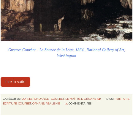
Gustave Courbet – La Source de la Loue, 1864,
National Gallery of Art,
Washington
Lire la suite
CATÉGORIES :
CORRESPONDANCE - COURBET, LE MAÎTRE D'ORNANS (14)
TAGS :
PEINTURE
,
ÉCRITURE
,
COURBET
,
ORNANS
,
RÉALISME
10
COMMENTAIRES