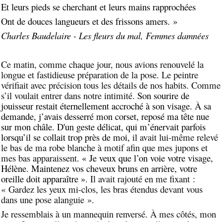
Et leurs pieds se cherchant et leurs mains rapprochées
Ont de douces langueurs et des frissons amers. »
Charles Baudelaire - Les fleurs du mal, Femmes damnées
Ce matin, comme chaque jour, nous avions renouvelé la
longue et fastidieuse préparation de la pose. Le peintre
vérifiait avec précision tous les détails de nos habits. Comme
s’il voulait entrer dans notre intimité.
Son sourire de
jouisseur restait éternellement accroché à son visage. À sa
demande, j’avais desserré mon corset, reposé ma tête nue
sur mon châle. D'un geste délicat, qui m’énervait parfois
lorsqu’il se collait trop près de moi,
il avait lui-même relevé
le bas de ma robe blanche à motif afin que mes jupons et
mes bas apparaissent
. « Je veux que l’on voie votre visage,
Hélène. Maintenez vos cheveux bruns en arrière, votre
oreille doit apparaître »
. Il avait rajouté en me fixant :
« Gardez les yeux mi-clos, les bras étendus devant vous
dans une pose alanguie ».
Je ressemblais à un mannequin renversé. À mes côtés, mon