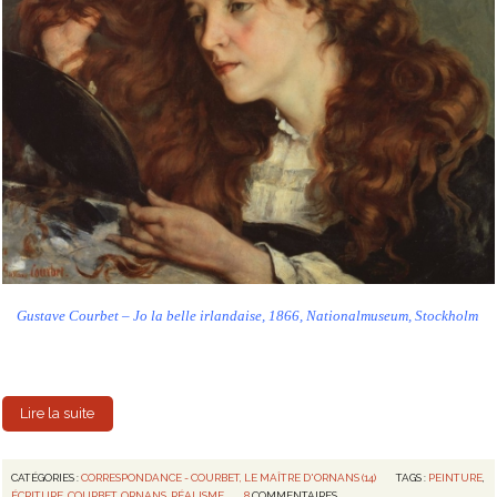
Gustave Courbet – Jo la belle irlandaise, 1866, Nationalmuseum, Stockholm
Lire la suite
CATÉGORIES :
CORRESPONDANCE - COURBET, LE MAÎTRE D'ORNANS (14)
TAGS :
PEINTURE
,
ÉCRITURE
,
COURBET
,
ORNANS
,
RÉALISME
8
COMMENTAIRES