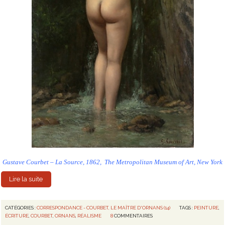
Gustave Courbet – La Source, 1862, The Metropolitan Museum of Art, New York
Lire la suite
CATÉGORIES :
CORRESPONDANCE - COURBET, LE MAÎTRE D'ORNANS (14)
TAGS :
PEINTURE
,
ÉCRITURE
,
COURBET
,
ORNANS
,
RÉALISME
8
COMMENTAIRES