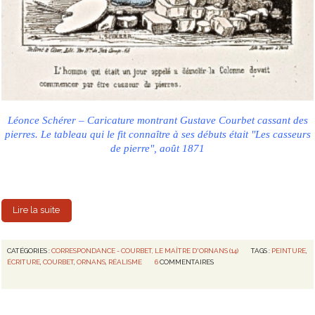
Léonce Schérer – Caricature montrant Gustave Courbet cassant des
pierres. Le tableau qui le fit connaître à ses débuts était "Les casseurs
de pierre", août 1871
Lire la suite
CATÉGORIES :
CORRESPONDANCE - COURBET, LE MAÎTRE D'ORNANS (14)
TAGS :
PEINTURE
,
ÉCRITURE
,
COURBET
,
ORNANS
,
RÉALISME
6
COMMENTAIRES