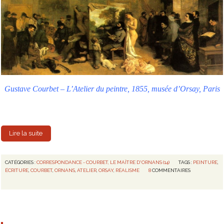
Gustave Courbet – L’Atelier du peintre, 1855, musée d’Orsay, Paris
Lire la suite
CATÉGORIES :
CORRESPONDANCE - COURBET, LE MAÎTRE D'ORNANS (14)
TAGS :
PEINTURE
,
ÉCRITURE
,
COURBET
,
ORNANS
,
ATELIER
,
ORSAY
,
RÉALISME
8
COMMENTAIRES