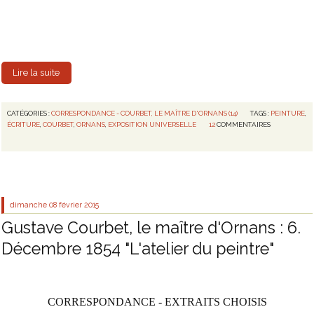
Lire la suite
CATÉGORIES :
CORRESPONDANCE - COURBET, LE MAÎTRE D'ORNANS (14)
TAGS :
PEINTURE
,
ÉCRITURE
,
COURBET
,
ORNANS
,
EXPOSITION UNIVERSELLE
12
COMMENTAIRES
dimanche 08
février 2015
Gustave Courbet, le maître d'Ornans : 6.
Décembre 1854 "L'atelier du peintre"
CORRESPONDANCE - EXTRAITS CHOISIS