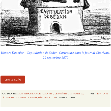
Honoré Daumier – Capitulation de Sedan, Caricature dans le journal Charivari,
22 septembre 1870
Lire la suite
CATÉGORIES :
CORRESPONDANCE - COURBET, LE MAÎTRE D'ORNANS (14)
TAGS :
PEINTURE
,
ÉCRITURE
,
COURBET
,
ORNANS
,
RÉALISME
6
COMMENTAIRES