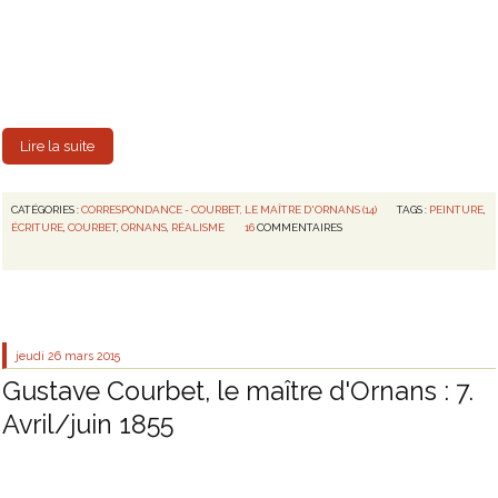
Lire la suite
CATÉGORIES :
CORRESPONDANCE - COURBET, LE MAÎTRE D'ORNANS (14)
TAGS :
PEINTURE
,
ÉCRITURE
,
COURBET
,
ORNANS
,
RÉALISME
16
COMMENTAIRES
jeudi 26
mars 2015
Gustave Courbet, le maître d'Ornans : 7.
Avril/juin 1855