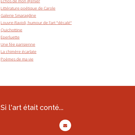
Echos de mon grenier
Littérature poétique de Carole
Galerie Smaragdine
Louvre-Ravioli, humour de l'art "décalé"
Quichottine
Eperluette
Une fée parisienne
La chimère écarlate
Poèmes de ma vie
Si l'art était conté...