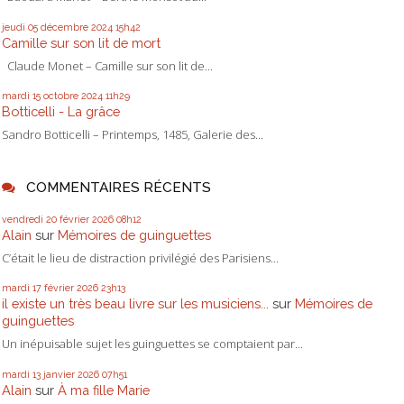
jeudi 05
décembre 2024
15h42
Camille sur son lit de mort
Claude Monet – Camille sur son lit de...
mardi 15
octobre 2024
11h29
Botticelli - La grâce
Sandro Botticelli – Printemps, 1485, Galerie des...
COMMENTAIRES RÉCENTS
vendredi 20
février 2026
08h12
Alain
sur
Mémoires de guinguettes
C’était le lieu de distraction privilégié des Parisiens...
mardi 17
février 2026
23h13
il existe un très beau livre sur les musiciens...
sur
Mémoires de
guinguettes
Un inépuisable sujet les guinguettes se comptaient par...
mardi 13
janvier 2026
07h51
Alain
sur
À ma fille Marie