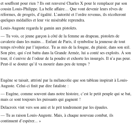
et souffrent pour rien ? Ils ont renversé Charles X pour le remplacer par son
cousin Louis-Philippe. La belle affaire… Que vont devenir leurs rêves de
réformes, de progrès, d’égalité. L’autorité et l’ordre revenus, ils récolteront
quelques médailles et leur vie misérable reprendra.
Louis-Auguste regarda le gamin aux pistolets.
— Tu vois, ce jeune garçon à côté de la femme au drapeau, pistolets de
cavalerie dans les mains… Enfant de Paris, il symbolise la jeunesse de tout
temps révoltée par l’injustice. Tu as mis de la fougue, du plaisir, dans son œil.
Son père, qui s’est battu dans la Grande Armée, lui a conté ses exploits. À son
tour, il s’enivre de l’odeur de la poudre et exhorte les insurgés. Il n’a pas peur.
Peut-il se douter qu’il va mourir dans peu de temps ?
Eugène se taisait, attristé par la mélancolie que son tableau inspirait à Louis-
Auguste. Celui-ci finit par dire fataliste :
— Eugène, comme souvent dans notre histoire, c’est le petit peuple qui se bat,
mais ce sont toujours les puissants qui gagnent !
Delacroix vint vers son ami et le prit tendrement par les épaules.
— Tu as raison Louis-Auguste. Mais, à chaque nouveau combat, ils
continuent d’espérer... »