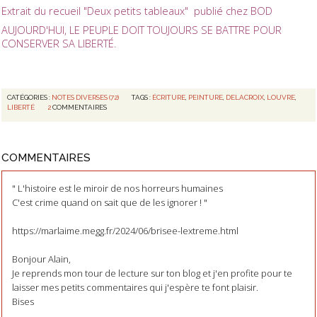
Extrait du recueil "Deux petits tableaux" publié chez BOD
AUJOURD'HUI, LE PEUPLE DOIT TOUJOURS SE BATTRE POUR
CONSERVER SA LIBERTÉ.
CATÉGORIES :
NOTES DIVERSES (72)
TAGS :
ÉCRITURE
,
PEINTURE
,
DELACROIX
,
LOUVRE
,
LIBERTÉ
2
COMMENTAIRES
COMMENTAIRES
" L'histoire est le miroir de nos horreurs humaines
C'est crime quand on sait que de les ignorer ! "
https://marlaime.megg.fr/2024/06/brisee-lextreme.html
Bonjour Alain,
Je reprends mon tour de lecture sur ton blog et j'en profite pour te
laisser mes petits commentaires qui j'espère te font plaisir.
Bises