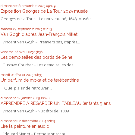
dimanche 16
novembre 2025
09h29
Exposition Georges de La Tour 2025 musée...
Georges de la Tour – Le nouveau-né, 1648, Musée...
samedi 27
septembre 2025
08h23
Van Gogh d'après Jean-François Millet
Vincent Van Gogh – Premiers pas, d’après...
vendredi 18
avril 2025
15h36
Les demoiselles des bords de Seine
Gustave Courbet – Les demoiselles des...
mardi 04
février 2025
10h35
Un parfum de moka et de térébenthine
Quel plaisir de retrouver,...
dimanche 12
janvier 2025
10h40
APPRENDRE À REGARDER UN TABLEAU (enfants 9 ans...
Vincent Van Gogh - Nuit étoilée, 1889,...
dimanche 22
décembre 2024
12h19
Lire la peinture en audio
Édouard Manet – Berthe Morisot au...