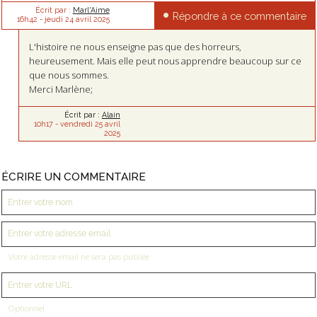
Écrit par :
Marl'Aime
Répondre à ce commentaire
16h42
-
jeudi 24
avril 2025
L'histoire ne nous enseigne pas que des horreurs,
heureusement. Mais elle peut nous apprendre beaucoup sur ce
que nous sommes.
Merci Marlène;
Écrit par :
Alain
10h17
-
vendredi 25
avril
2025
ÉCRIRE UN COMMENTAIRE
Votre adresse email ne sera pas publiée
Optionnel