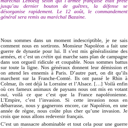
maréchal Leboeuf selon qui l’armée française était prête
jusqu’au dernier bouton de guêtres, la défense se
désorganise rapidement. Le 12 août, le commandement
général sera remis au maréchal Bazaine.
Nous sommes dans un moment indescriptible, je ne sais
comment nous en sortirons. Monsieur Napoléon a fait une
guerre de dynastie pour lui. Il s’est mis généralissime des
armées, et c’est un
crétin
qui marche sans plan de campagne
dans son orgueil ridicule et coupable. Nous sommes battus
sur toute la ligne. Nos généraux donnent leur démission et
on attend les ennemis à Paris. D’autre part, on dit qu’ils
marchent sur la Franche-Comté. Ils ont passé le Rhin à
Colmar, ils ont déjà la Lorraine et l’Alsace. […] Voilà enfin
où ces fameux animaux de paysans nous ont mis en votant
oui
, voilà ce que c’est que la France napoléonienne.
L’Empire, c’est l’invasion. Si cette invasion nous en
débarrasse, nous y gagnerons encore, car Napoléon, en une
année de règne, nous coûte plus cher qu’une invasion. Je
crois que nous allons redevenir français.
C’est un massacre abominable et tout cela pour une guerre