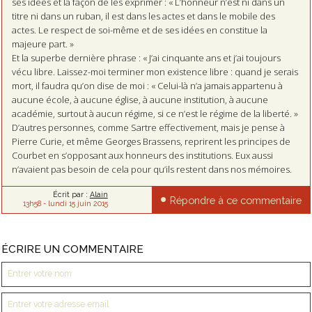
ses idées et la façon de les exprimer : « L’honneur n’est ni dans un
titre ni dans un ruban, il est dans les actes et dans le mobile des
actes. Le respect de soi-même et de ses idées en constitue la
majeure part. »
Et la superbe dernière phrase : « J’ai cinquante ans et j’ai toujours
vécu libre. Laissez-moi terminer mon existence libre : quand je serais
mort, il faudra qu’on dise de moi : « Celui-là n’a jamais appartenu à
aucune école, à aucune église, à aucune institution, à aucune
académie, surtout à aucun régime, si ce n’est le régime de la liberté. »
D’autres personnes, comme Sartre effectivement, mais je pense à
Pierre Curie, et même Georges Brassens, reprirent les principes de
Courbet en s’opposant aux honneurs des institutions. Eux aussi
n’avaient pas besoin de cela pour qu’ils restent dans nos mémoires.
Écrit par :
Alain
Répondre à ce commentaire
13h58
-
lundi 15
juin 2015
ÉCRIRE UN COMMENTAIRE