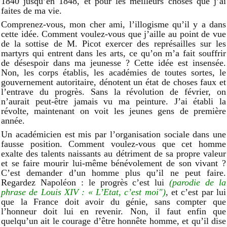
1840 jusqu’en 1848, et pour les meilleurs choses que j’ai
faites de ma vie.
Comprenez-vous, mon cher ami, l’illogisme qu’il y a dans
cette idée. Comment voulez-vous que j’aille au point de vue
de la sottise de M. Picot exercer des représailles sur les
martyrs qui entrent dans les arts, ce qu’on m’a fait souffrir
de désespoir dans ma jeunesse ? Cette idée est insensée.
Non, les corps établis, les académies de toutes sortes, le
gouvernement autoritaire, dénotent un état de choses faux et
l’entrave du progrès. Sans la révolution de février, on
n’aurait peut-être jamais vu ma peinture. J’ai établi la
révolte, maintenant on voit les jeunes gens de première
année.
Un académicien est mis par l’organisation sociale dans une
fausse position. Comment voulez-vous que cet homme
exalte des talents naissants au détriment de sa propre valeur
et se faire mourir lui-même bénévolement de son vivant ?
C’est demander d’un homme plus qu’il ne peut faire.
Regardez Napoléon : le progrès c’est lui
(parodie de la
phrase de Louis XIV : « L’Etat, c’est moi")
, et c’est par lui
que la France doit avoir du génie, sans compter que
l’honneur doit lui en revenir. Non, il faut enfin que
quelqu’un ait le courage d’être honnête homme, et qu’il dise