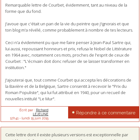
Remarquable lettre de Courbet, évidemment, tant au niveau de la
forme que du fond.
J'avoue que c'était un pan de la vie du peintre que j'ignorais et que
ton blog m'a révélé, comme probablement à nombre de tes lecteurs.
Ceci n'a évidemment pu que me faire penser à Jean-Paul Sartre qui,
lui aussi, repoussant honneurs et prix, refusa le Nobel de Littérature
en 1964 avec, notamment ces mots, proches de l'esprit de ceux de
Courbet : "L'écrivain doit donc refuser de se laisser transformer en
institution."
J'ajouterai que, tout comme Courbet qui accepta les décorations de
la Bavière et de la Belgique, Sartre consentit à recevoir le "Prix du
Roman Populiste", qui lui fut attribué en 1940, pour un recueil de
nouvelles intitulé "Le Mur".
Écrit par :
Richard
Répondre à ce commentaire
LEJEUNE
12h41
-
lundi 15
juin 2015
Cette lettre dont il existe plusieurs versions est exceptionnelle par