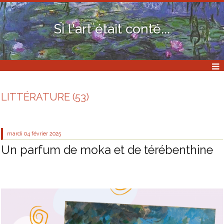
Si l'art était conté...
LITTÉRATURE (53)
mardi 04
février 2025
Un parfum de moka et de térébenthine