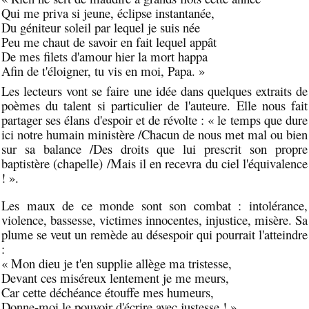
Qui me priva si jeune, éclipse instantanée,
Du géniteur soleil par lequel je suis née
Peu me chaut de savoir en fait lequel appât
De mes filets d'amour hier la mort happa
Afin de t'éloigner, tu vis en moi, Papa. »
Les lecteurs vont se faire une idée dans quelques extraits de
poèmes du talent si particulier de l'auteure. Elle nous fait
partager ses élans d'espoir et de révolte : « le temps que dure
ici notre humain ministère /Chacun de nous met mal ou bien
sur sa balance /Des droits que lui prescrit son propre
baptistère (chapelle) /Mais il en recevra du ciel l'équivalence
! ».
Les maux de ce monde sont son combat : intolérance,
violence, bassesse, victimes innocentes, injustice, misère. Sa
plume se veut un remède au désespoir qui pourrait l'atteindre
:
« Mon dieu je t'en supplie allège ma tristesse,
Devant ces miséreux lentement je me meurs,
Car cette déchéance étouffe mes humeurs,
Donne-moi le pouvoir d'écrire avec justesse ! »