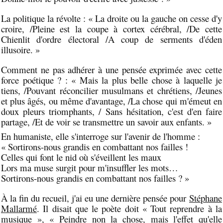
La politique la révolte : « La droite ou la gauche on cesse d'y
croire, /Pleine est la coupe à cortex cérébral, /De cette
Chienlit d'ordre électoral /A coup de serments d'éden
illusoire. »
Comment ne pas adhérer à une pensée exprimée avec cette
force poétique ? : « Mais la plus belle chose à laquelle je
tiens, /Pouvant réconcilier musulmans et chrétiens, /Jeunes
et plus âgés, ou même d'avantage, /La chose qui m'émeut en
doux pleurs triomphants, / Sans hésitation, c'est d'en faire
partage, /Et de voir se transmettre un savoir aux enfants. »
En humaniste, elle s'interroge sur l'avenir de l'homme :
« Sortirons-nous grandis en combattant nos failles !
Celles qui font le nid où s'éveillent les maux
Lors ma muse surgit pour m'insuffler les mots…
Sortirons-nous grandis en combattant nos failles ? »
À la fin du recueil, j'ai eu une dernière pensée pour
Stéphane
Mallarmé
. Il disait que le poète doit « Tout reprendre à la
musique », « Peindre non la chose, mais l'effet qu'elle