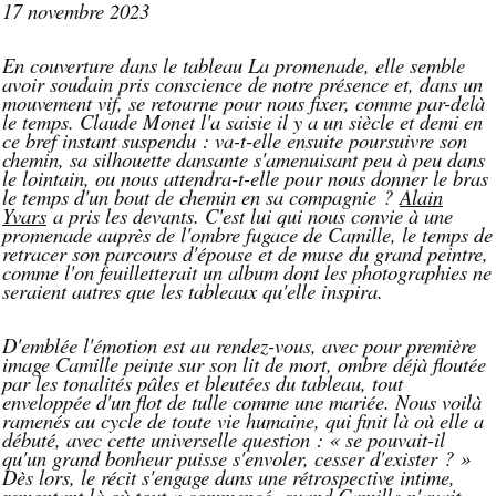
17 novembre 2023
En couverture dans le tableau La promenade, elle semble
avoir soudain pris conscience de notre présence et, dans un
mouvement vif, se retourne pour nous fixer, comme par-delà
le temps. Claude Monet l'a saisie il y a un siècle et demi en
ce bref instant suspendu : va-t-elle ensuite poursuivre son
chemin, sa silhouette dansante s'amenuisant peu à peu dans
le lointain, ou nous attendra-t-elle pour nous donner le bras
le temps d'un bout de chemin en sa compagnie ?
Alain
Yvars
a pris les devants. C'est lui qui nous convie à une
promenade auprès de l'ombre fugace de Camille, le temps de
retracer son parcours d'épouse et de muse du grand peintre,
comme l'on feuilletterait un album dont les photographies ne
seraient autres que les tableaux qu'elle inspira.
D'emblée l'émotion est au rendez-vous, avec pour première
image Camille peinte sur son lit de mort, ombre déjà floutée
par les tonalités pâles et bleutées du tableau, tout
enveloppée d'un flot de tulle comme une mariée. Nous voilà
ramenés au cycle de toute vie humaine, qui finit là où elle a
débuté, avec cette universelle question : « se pouvait-il
qu'un grand bonheur puisse s'envoler, cesser d'exister ? »
Dès lors, le récit s'engage dans une rétrospective intime,
remontant là où tout a commencé, quand Camille n'avait