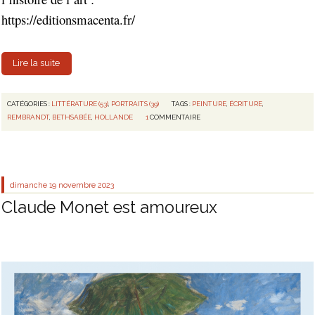
https://editionsmacenta.fr/
Lire la suite
CATÉGORIES :
LITTÉRATURE (53)
,
PORTRAITS (39)
TAGS :
PEINTURE
,
ÉCRITURE
,
REMBRANDT
,
BETHSABÉE
,
HOLLANDE
1
COMMENTAIRE
dimanche 19
novembre 2023
Claude Monet est amoureux