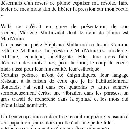
désormais d'un revers de plume expulser ma révolte, faire
levier de mes mots afin de libérer la pression sur mon coeur.
»
Voilà ce qu'écrit en guise de présentation de son
recueil,
Marlène Martinvalet
dont le nom de plume est
Marl'Aime.
J'ai pensé au poète
Stéphane Mallarmé
en lisant. Comme
celle de Mallarmé, la poésie de Marl'Aime est moderne,
brillante, technique, intelligente. Elle aime nous faire
découvrir des mots rares, pour la rime, le coup de coeur,
mais aussi pour leur musicalité, leur esthétique.
Certains poèmes m'ont été énigmatiques, leur langage
résistant à la raison de ceux que je lis habituellement.
Toutefois, j'ai senti dans ces quatrains et autres sonnets
somptueusement écrits, une vibration dans les phrases, un
gros travail de recherche dans la syntaxe et les mots qui
m'ont laissé admiratif.
J'ai beaucoup aimé en début de recueil un poème consacré à
son papa mort jeune alors qu'elle était une petite fille :
« Rien ne sert de maudire à grands flots cette année