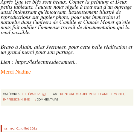
Après Que les blés sont beaux, Conter la peinture et Deux
petits tableaux, l'auteur nous régale à nouveau d'un ouvrage
aussi intéressant qu'émouvant, luxueusement illustré de
reproductions sur papier photo, pour une immersion si
naturelle dans l'univers de Camille et Claude Monet qu'elle
nous fait oublier l'immense travail de documentation qui la
rend possible.
Bravo à Alain, alias Jvermeer, pour cette belle réalisation et
un grand merci pour son partage.
Lien :
https://leslecturesdecanneti..
Merci Nadine
CATÉGORIES :
LITTÉRATURE (53)
TAGS :
PEINTURE
,
CLAUDE MONET
,
CAMILLE MONET
,
IMPRESSIONNISME
1
COMMENTAIRE
samedi 01
juillet 2023