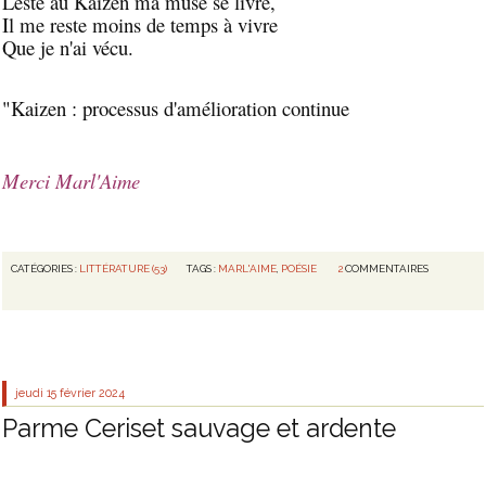
Leste au Kaizen ma muse se livre,
Il me reste moins de temps à vivre
Que je n'ai vécu.
"Kaizen : processus d'amélioration continue
Merci Marl'Aime
CATÉGORIES :
LITTÉRATURE (53)
TAGS :
MARL'AIME
,
POÉSIE
2
COMMENTAIRES
jeudi 15
février 2024
Parme Ceriset sauvage et ardente