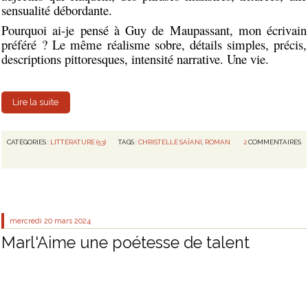
sensualité débordante.
Pourquoi ai-je pensé à Guy de Maupassant, mon écrivain
préféré ? Le même réalisme sobre, détails simples, précis,
descriptions pittoresques, intensité narrative. Une vie.
Lire la suite
CATÉGORIES :
LITTÉRATURE (53)
TAGS :
CHRISTELLE SAÏANI
,
ROMAN
2
COMMENTAIRES
mercredi 20
mars 2024
Marl'Aime une poétesse de talent