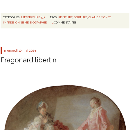
CATÉGORIES :
LITTÉRATURE (53)
TAGS :
PEINTURE
,
ÉCRITURE
,
CLAUDE MONET
,
IMPRESSIONNISME
,
BIOGRAPHIE
2
COMMENTAIRES
mercredi 10
mai 2023
Fragonard libertin