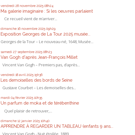
vendredi 28
novembre 2025
08h24
Ma galerie imaginaire : Si les oeuvres parlaient
Ce recueil vient de m’arriver...
dimanche 16
novembre 2025
09h29
Exposition Georges de La Tour 2025 musée...
Georges de la Tour – Le nouveau-né, 1648, Musée...
samedi 27
septembre 2025
08h23
Van Gogh d'après Jean-François Millet
Vincent Van Gogh – Premiers pas, d’après...
vendredi 18
avril 2025
15h36
Les demoiselles des bords de Seine
Gustave Courbet – Les demoiselles des...
mardi 04
février 2025
10h35
Un parfum de moka et de térébenthine
Quel plaisir de retrouver,...
dimanche 12
janvier 2025
10h40
APPRENDRE À REGARDER UN TABLEAU (enfants 9 ans...
Vincent Van Gogh - Nuit étoilée, 1889,...