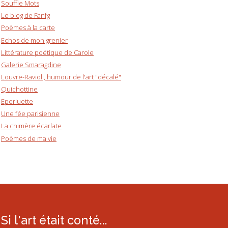
Souffle Mots
Le blog de Fanfg
Poèmes à la carte
Echos de mon grenier
Littérature poétique de Carole
Galerie Smaragdine
Louvre-Ravioli, humour de l'art "décalé"
Quichottine
Eperluette
Une fée parisienne
La chimère écarlate
Poèmes de ma vie
Si l'art était conté...