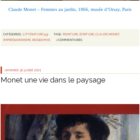
Claude Monet – Femmes au jardin, 1866, musée d’Orsay, Paris
CATÉGORIES :
LITTÉRATURE (53)
TAGS :
PEINTURE
,
ÉCRITURE
,
CLAUDE MONET
,
IMPRESSIONNISME
,
BIOGRAPHIE
2
COMMENTAIRES
vendredi 30
juillet 2021
Monet une vie dans le paysage