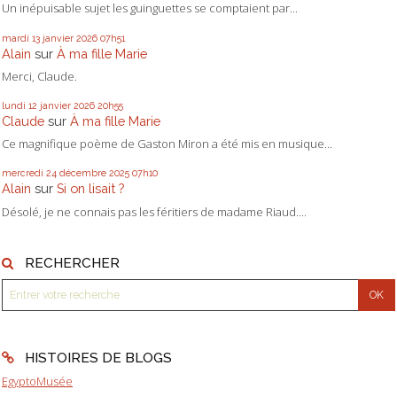
Un inépuisable sujet les guinguettes se comptaient par...
mardi 13
janvier 2026
07h51
Alain
sur
À ma fille Marie
Merci, Claude.
lundi 12
janvier 2026
20h55
Claude
sur
À ma fille Marie
Ce magnifique poème de Gaston Miron a été mis en musique...
mercredi 24
décembre 2025
07h10
Alain
sur
Si on lisait ?
Désolé, je ne connais pas les féritiers de madame Riaud....
RECHERCHER
HISTOIRES DE BLOGS
EgyptoMusée