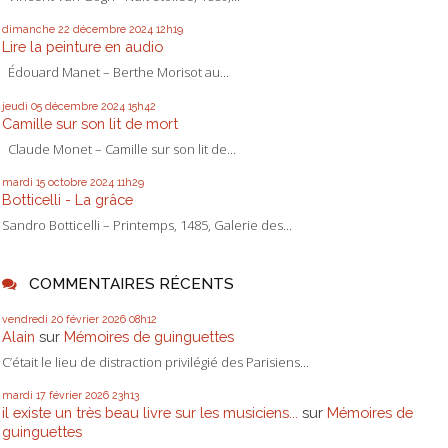
dimanche 22
décembre 2024
12h19
Lire la peinture en audio
Édouard Manet – Berthe Morisot au...
jeudi 05
décembre 2024
15h42
Camille sur son lit de mort
Claude Monet – Camille sur son lit de...
mardi 15
octobre 2024
11h29
Botticelli - La grâce
Sandro Botticelli – Printemps, 1485, Galerie des...
COMMENTAIRES RÉCENTS
vendredi 20
février 2026
08h12
Alain
sur
Mémoires de guinguettes
C’était le lieu de distraction privilégié des Parisiens...
mardi 17
février 2026
23h13
il existe un très beau livre sur les musiciens...
sur
Mémoires de
guinguettes