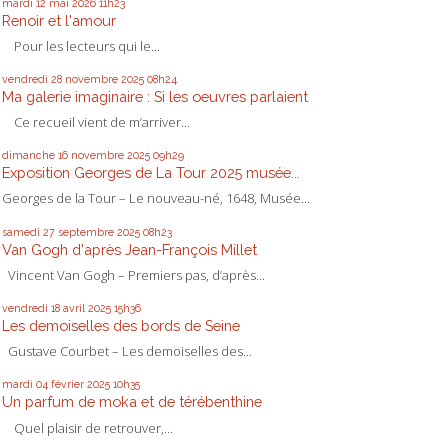
mardi 12
mai 2026
11h23
Renoir et l'amour
Pour les lecteurs qui le...
vendredi 28
novembre 2025
08h24
Ma galerie imaginaire : Si les oeuvres parlaient
Ce recueil vient de m’arriver...
dimanche 16
novembre 2025
09h29
Exposition Georges de La Tour 2025 musée...
Georges de la Tour – Le nouveau-né, 1648, Musée...
samedi 27
septembre 2025
08h23
Van Gogh d'après Jean-François Millet
Vincent Van Gogh – Premiers pas, d’après...
vendredi 18
avril 2025
15h36
Les demoiselles des bords de Seine
Gustave Courbet – Les demoiselles des...
mardi 04
février 2025
10h35
Un parfum de moka et de térébenthine
Quel plaisir de retrouver,...