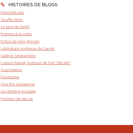
HISTOIRES DE BLOGS
EgyptoMusée
Souffle Mots
Le blog de Fanfg
Poèmes à la carte
Echos de mon grenier
Littérature poétique de Carole
Galerie Smaragdine
Louvre-Ravioli, humour de l'art "décalé"
Quichottine
Eperluette
Une fée parisienne
La chimère écarlate
Poèmes de ma vie