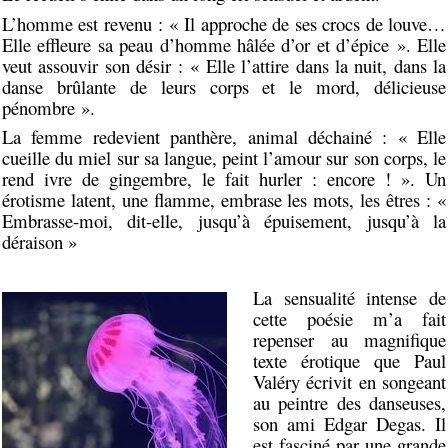
L’homme est revenu : « Il approche de ses crocs de louve…
Elle effleure sa peau d’homme hâlée d’or et d’épice ». Elle
veut assouvir son désir : « Elle l’attire dans la nuit, dans la
danse brûlante de leurs corps et le mord, délicieuse
pénombre ».
La femme redevient panthère, animal déchainé : « Elle
cueille du miel sur sa langue, peint l’amour sur son corps, le
rend ivre de gingembre, le fait hurler : encore ! ». Un
érotisme latent, une flamme, embrase les mots, les êtres : «
Embrasse-moi, dit-elle, jusqu’à épuisement, jusqu’à la
déraison »
La sensualité intense de
cette poésie m’a fait
repenser au magnifique
texte érotique que Paul
Valéry écrivit en songeant
au peintre des danseuses,
son ami Edgar Degas. Il
est fasciné par une grande