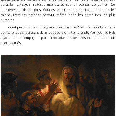
portraits, paysages, natures mortes, églises et scènes de genre. Ces
dernières, de dimensions réduites, s'accrochent plus facilement dans les
salons. L'art est présent partout, même dans les demeures les plus
humbles.
Quelques uns des plus grands peintres de l'histoire mondiale de la
peinture s'épanouissent dans cet âge d'or : Rembrandt, Vermeer et Hals
rayonnent, accompagnés par un bouquet de peintres exceptionnels aux
talents variés.