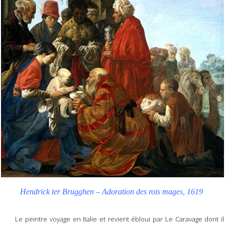
Hendrick ter Brugghen – Adoration des rois mages, 1619
Le peintre voyage en Italie et revient ébloui par Le Caravage dont il