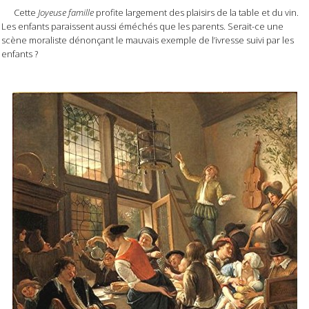
Cette
Joyeuse famille
profite largement des plaisirs de la table et du vin.
Les enfants paraissent aussi éméchés que les parents. Serait-ce une
scène moraliste dénonçant le mauvais exemple de l’ivresse suivi par les
enfants ?