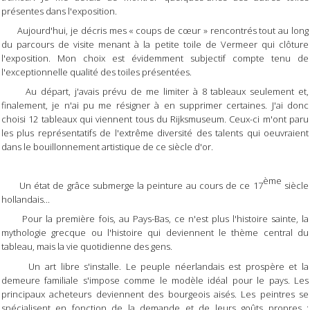
présentes dans l'exposition.
Aujourd'hui, je décris mes « coups de cœur » rencontrés tout au long
du parcours de visite menant à la petite toile de Vermeer qui clôture
l'exposition. Mon choix est évidemment subjectif compte tenu de
l'exceptionnelle qualité des toiles présentées.
Au départ, j'avais prévu de me limiter à 8 tableaux seulement et,
finalement, je n'ai pu me résigner à en supprimer certaines. J'ai donc
choisi 12 tableaux qui viennent tous du Rijksmuseum. Ceux-ci m'ont paru
les plus représentatifs de l'extrême diversité des talents qui oeuvraient
dans le bouillonnement artistique de ce siècle d'or.
ème
Un état de grâce submerge la peinture au cours de ce 17
siècle
hollandais...
Pour la première fois, au Pays-Bas, ce n'est plus l'histoire sainte, la
mythologie grecque ou l'histoire qui deviennent le thème central du
tableau, mais la vie quotidienne des gens.
Un art libre s'installe. Le peuple néerlandais est prospère et la
demeure familiale s'impose comme le modèle idéal pour le pays. Les
principaux acheteurs deviennent des bourgeois aisés. Les peintres se
spécialisent en fonction de la demande et de leurs goûts propres :