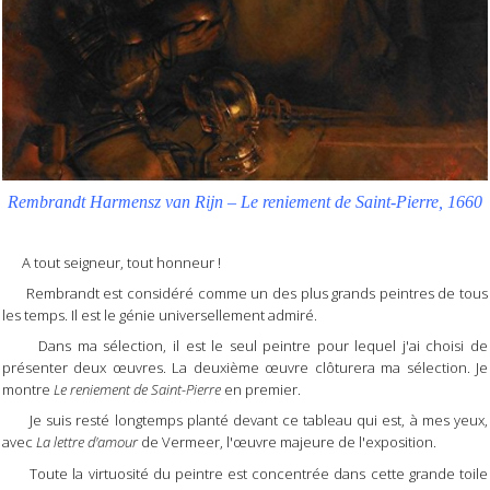
Rembrandt Harmensz van Rijn – Le reniement de Saint-Pierre, 1660
A tout seigneur, tout honneur !
Rembrandt est considéré comme un des plus grands peintres de tous
les temps. Il est le génie universellement admiré.
Dans ma sélection, il est le seul peintre pour lequel j'ai choisi de
présenter deux œuvres. La deuxième œuvre clôturera ma sélection. Je
montre
Le reniement de Saint-Pierre
en premier.
Je suis resté longtemps planté devant ce tableau qui est, à mes yeux,
avec
La lettre d'amour
de Vermeer, l'œuvre majeure de l'exposition.
Toute la virtuosité du peintre est concentrée dans cette grande toile