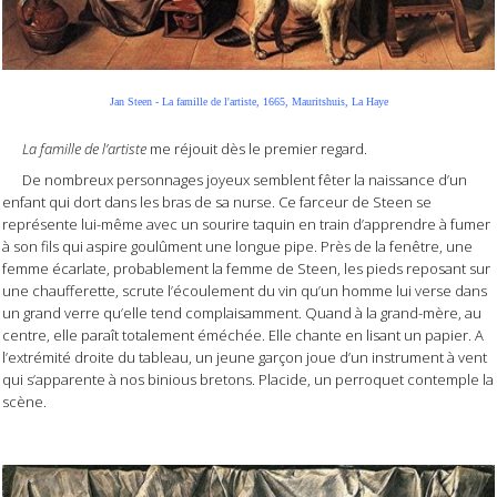
Jan Steen - La famille de l'artiste, 1665, Mauritshuis, La Haye
La famille de l’artiste
me réjouit dès le premier regard.
De nombreux personnages joyeux semblent fêter la naissance d’un
enfant qui dort dans les bras de sa nurse. Ce farceur de Steen se
représente lui-même avec un sourire taquin en train d’apprendre à fumer
à son fils qui aspire goulûment une longue pipe. Près de la fenêtre, une
femme écarlate, probablement la femme de Steen, les pieds reposant sur
une chaufferette, scrute l’écoulement du vin qu’un homme lui verse dans
un grand verre qu’elle tend complaisamment. Quand à la grand-mère, au
centre, elle paraît totalement éméchée. Elle chante en lisant un papier. A
l’extrémité droite du tableau, un jeune garçon joue d’un instrument à vent
qui s’apparente à nos binious bretons. Placide, un perroquet contemple la
scène.