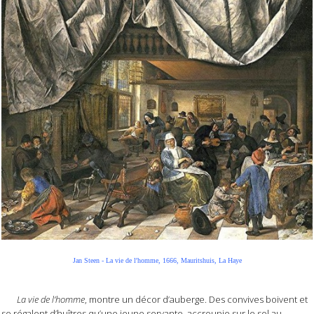
Jan Steen - La vie de l'homme, 1666, Mauritshuis, La Haye
La vie de l’homme
, montre un décor d’auberge. Des convives boivent et
se régalent d’huîtres qu’une jeune servante, accroupie sur le sol au