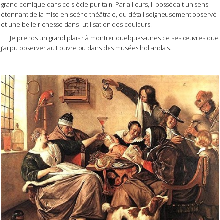
grand comique dans ce siècle puritain. Par ailleurs, il possédait un sens
étonnant de la mise en scène théâtrale, du détail soigneusement observé
et une belle richesse dans l’utilisation des couleurs.
Je prends un grand plaisir à montrer quelques-unes de ses œuvres que
j’ai pu observer au Louvre ou dans des musées hollandais.