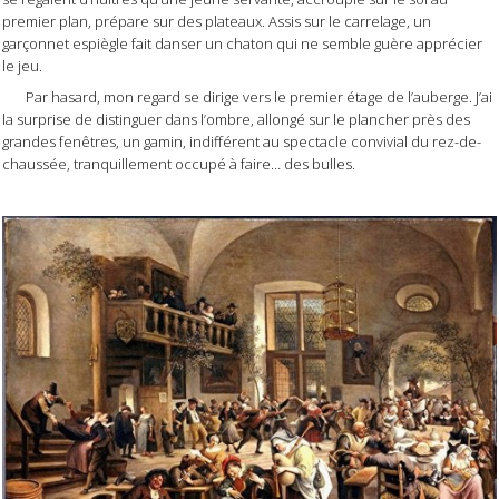
premier plan, prépare sur des plateaux. Assis sur le carrelage, un
garçonnet espiègle fait danser un chaton qui ne semble guère apprécier
le jeu.
Par hasard, mon regard se dirige vers le premier étage de l’auberge. J’ai
la surprise de distinguer dans l’ombre, allongé sur le plancher près des
grandes fenêtres, un gamin, indifférent au spectacle convivial du rez-de-
chaussée, tranquillement occupé à faire… des bulles.