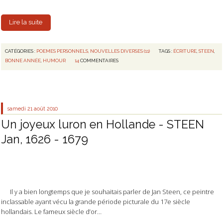
Lire la suite
CATÉGORIES :
POEMES PERSONNELS, NOUVELLES DIVERSES (11)
TAGS :
ÉCRITURE
,
STEEN
,
BONNE ANNÉE
,
HUMOUR
14
COMMENTAIRES
samedi 21
août 2010
Un joyeux luron en Hollande - STEEN
Jan, 1626 - 1679
Il y a bien longtemps que je souhaitais parler de Jan Steen, ce peintre
inclassable ayant vécu la grande période picturale du 17e siècle
hollandais. Le fameux siècle d’or…