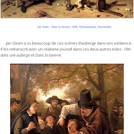
Jan Steen - Dans la taverne, 1660, Rijksmuseum, Amsterdam
Jan Steen a vu beaucoup de ces scènes d’auberge dans son existence.
Il les retranscrit avec un réalisme jouissif dans ces deux autres toiles :
Fête
dans une auberge
et
Dans la taverne.