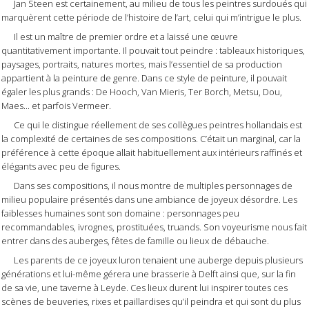
Jan Steen est certainement, au milieu de tous les peintres surdoués qui
marquèrent cette période de l’histoire de l’art, celui qui m’intrigue le plus.
Il est un maître de premier ordre et a laissé une œuvre
quantitativement importante. Il pouvait tout peindre : tableaux historiques,
paysages, portraits, natures mortes, mais l’essentiel de sa production
appartient à la peinture de genre. Dans ce style de peinture, il pouvait
égaler les plus gra
nds : De Hooch, Van Mieris, Ter Borch, Metsu, Dou,
Maes... et parfois Vermeer.
Ce qui le distingue réellement de ses collègues peintres hollandais est
la complexité de certaines de ses compositions. C’était un marginal, car la
préférence à cette époque allait habituellement aux intérieurs raffinés et
élégants avec peu de figures.
Dans ses compositions, il nous montre de multiples personnages de
milieu populaire présentés dans une ambiance de joyeux désordre. Les
faiblesses humaines sont son domaine : personnages peu
recommandables, ivrognes, prostituées, truands. Son voyeurisme nous fait
entrer dans des auberges, fêtes de famille ou lieux de débauche.
Les parents de ce joyeux luron tenaient une auberge depuis plusieurs
générations et lui-même gérera une brasserie à Delft ainsi que, sur la fin
de sa vie, une taverne à Leyde. Ces lieux durent lui inspirer toutes ces
scènes de beuveries, rixes et paillardises qu’il peindra et qui sont du plus