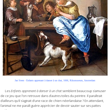
Jan Steen - Enfants apprenant à danser à un chat, 1666, Riksmuseum, Amsterdam
Les
Enfants apprenant à danser à un chat
semblent beaucoup s’amuser
de ce jeu que l’on retrouve dans d’autres toiles du peintre. Il paraîtrait
d’ailleurs qu’il s’agirait d’une race de chien néerlandaise ? En attendant,
l’animal ne me paraît guère apprécier de devoir sauter sur ses pattes