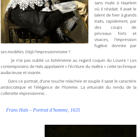
sans rivale à Haarlem
où il résidait. Il avait le
talent de fixer à grands
traits, rapidement, par
des coups de
pinceaux forts et
vivaces, l'impression
fugitive donnée par
ses modèles. Déjà l'impressionnisme ?
Je n'ai pas oublié
La bohémienne
au regard coquin du Louvre ! Les
contemporains de Hals appelaient « l'écriture du maître » cette technique
audacieuse et vivante.
Dans ce portrait, d'une touche relachée et souple il saisit le caractère
aristocratique et l'élégance de l'homme. La virtuosité du rendu de la
collerette impressionne...
Frans Hals – Portrait d’homme, 1635