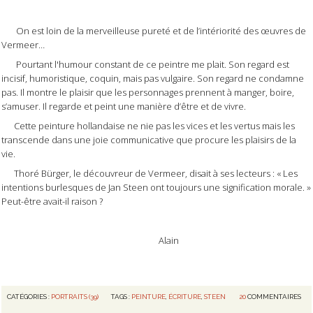
On est loin de la merveilleuse pureté et de l’intériorité des œuvres de
Vermeer…
Pourtant l'humour constant de ce peintre me plait. Son regard est
incisif, humoristique, coquin, mais pas vulgaire. Son regard ne condamne
pas. Il montre le pla
isir que les personnages prennent à manger, boire,
s’amuser. Il regarde et peint une manière d’être et de vivre.
Cette peinture hollandaise ne nie pas les vices et les vertus mais les
transcende dans une joie communicative que procure les plaisirs de la
vie.
Thoré Bürger, le découvreur de Vermeer, disait à ses lecteurs : « Les
intentions burlesques de Jan Steen ont toujours une signification morale. »
Peut-être avait-il raison ?
Alain
CATÉGORIES :
PORTRAITS (39)
TAGS :
PEINTURE
,
ÉCRITURE
,
STEEN
20
COMMENTAIRES