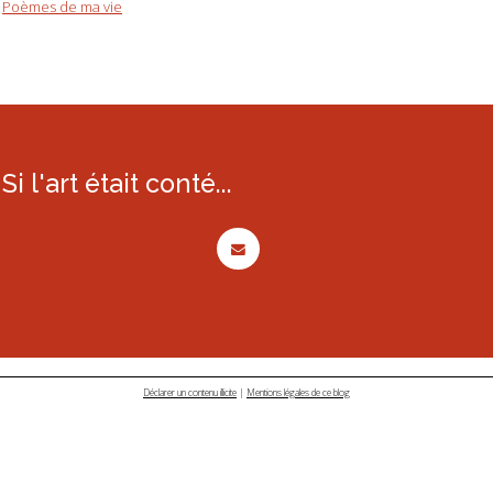
Poèmes de ma vie
Si l'art était conté...
Déclarer un contenu illicite
|
Mentions légales de ce blog