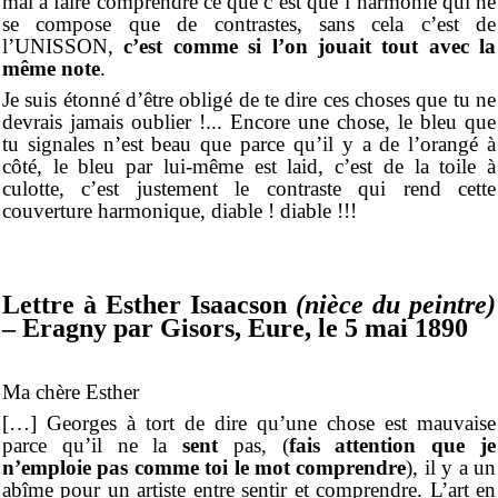
mal à faire comprendre ce que c’est que l’harmonie qui ne
se compose que de contrastes, sans cela c’est de
l’UNISSON,
c’est comme si l’on jouait tout avec la
même note
.
Je suis étonné d’être obligé de te dire ces choses que tu ne
devrais jamais oublier !... Encore une chose, le bleu que
tu signales n’est beau que parce qu’il y a de l’orangé à
côté, le bleu par lui-même est laid, c’est de la toile à
culotte, c’est justement le contraste qui rend cette
couverture harmonique, diable ! diable !!!
Lettre à Esther Isaacson
(nièce du peintre)
– Eragny par Gisors, Eure, le 5 mai 1890
Ma chère Esther
[…] Georges à tort de dire qu’une chose est mauvaise
parce qu’il ne la
sent
pas, (
fais attention que je
n’emploie pas comme toi le mot comprendre
), il y a un
abîme pour un artiste entre sentir et comprendre. L’art en