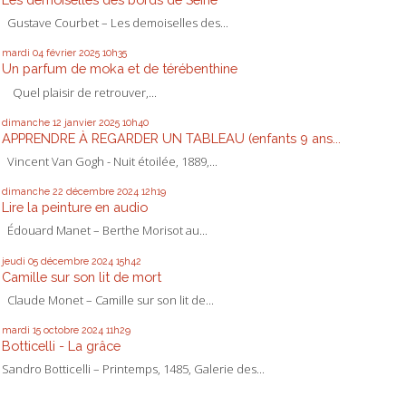
Gustave Courbet – Les demoiselles des...
mardi 04
février 2025
10h35
Un parfum de moka et de térébenthine
Quel plaisir de retrouver,...
dimanche 12
janvier 2025
10h40
APPRENDRE À REGARDER UN TABLEAU (enfants 9 ans...
Vincent Van Gogh - Nuit étoilée, 1889,...
dimanche 22
décembre 2024
12h19
Lire la peinture en audio
Édouard Manet – Berthe Morisot au...
jeudi 05
décembre 2024
15h42
Camille sur son lit de mort
Claude Monet – Camille sur son lit de...
mardi 15
octobre 2024
11h29
Botticelli - La grâce
Sandro Botticelli – Printemps, 1485, Galerie des...