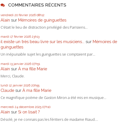
COMMENTAIRES RÉCENTS
vendredi 20
février 2026
08h12
Alain
sur
Mémoires de guinguettes
C’était le lieu de distraction privilégié des Parisiens...
mardi 17
février 2026
23h13
il existe un très beau livre sur les musiciens...
sur
Mémoires de
guinguettes
Un inépuisable sujet les guinguettes se comptaient par...
mardi 13
janvier 2026
07h51
Alain
sur
À ma fille Marie
Merci, Claude.
lundi 12
janvier 2026
20h55
Claude
sur
À ma fille Marie
Ce magnifique poème de Gaston Miron a été mis en musique...
mercredi 24
décembre 2025
07h10
Alain
sur
Si on lisait ?
Désolé, je ne connais pas les féritiers de madame Riaud....