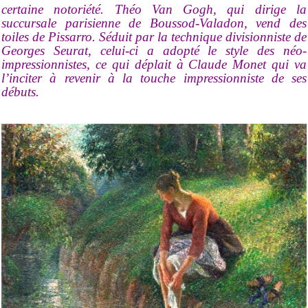
certaine notoriété. Théo Van Gogh, qui dirige la
succursale parisienne de Boussod-Valadon, vend des
toiles de Pissarro. Séduit par la technique divisionniste de
Georges Seurat, celui-ci a adopté le style des néo-
impressionnistes, ce qui déplait à Claude Monet qui va
l’inciter à revenir à la touche impressionniste de ses
débuts.