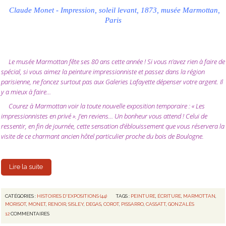
Claude Monet - Impression, soleil levant, 1873, musée Marmottan,
Paris
Le musée Marmottan fête ses 80 ans cette année ! Si vous n’avez rien à faire de
spécial, si vous aimez la peinture impressionniste et passez dans la région
parisienne, ne foncez surtout pas aux Galeries Lafayette dépenser votre argent. Il
y a mieux à faire…
Courez à Marmottan voir la toute nouvelle exposition temporaire : « Les
impressionnistes en privé ». J’en reviens… Un bonheur vous attend ! Celui de
ressentir, en fin de journée, cette sensation d’éblouissement que vous réservera la
visite de ce charmant ancien hôtel particulier proche du bois de Boulogne.
Lire la suite
CATÉGORIES :
HISTOIRES D'EXPOSITIONS (44)
TAGS :
PEINTURE
,
ÉCRITURE
,
MARMOTTAN
,
MORISOT
,
MONET
,
RENOIR
,
SISLEY
,
DEGAS
,
COROT
,
PISSARRO
,
CASSATT
,
GONZALÈS
12
COMMENTAIRES