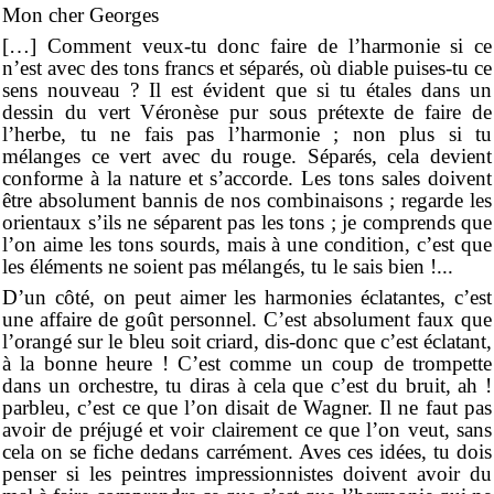
Mon cher Georges
[…] Comment veux-tu donc faire de l’harmonie si ce
n’est avec des tons francs et séparés, où diable puises-tu ce
sens nouveau ? Il est évident que si tu étales dans un
dessin du vert Véronèse pur sous prétexte de faire de
l’herbe, tu ne fais pas l’harmonie ; non plus si tu
mélanges ce vert avec du rouge. Séparés, cela devient
conforme à la nature et s’accorde. Les tons sales doivent
être absolument bannis de nos combinaisons ; regarde les
orientaux s’ils ne séparent pas les tons ; je comprends que
l’on aime les tons sourds, mais à une condition, c’est que
les éléments ne soient pas mélangés, tu le sais bien !...
D’un côté, on peut aimer les harmonies éclatantes, c’est
une affaire de goût personnel. C’est absolument faux que
l’orangé sur le bleu soit criard, dis-donc que c’est éclatant,
à la bonne heure ! C’est comme un coup de trompette
dans un orchestre, tu diras à cela que c’est du bruit, ah !
parbleu, c’est ce que l’on disait de Wagner. Il ne faut pas
avoir de préjugé et voir clairement ce que l’on veut, sans
cela on se fiche dedans carrément. Aves ces idées, tu dois
penser si les peintres impressionnistes doivent avoir du