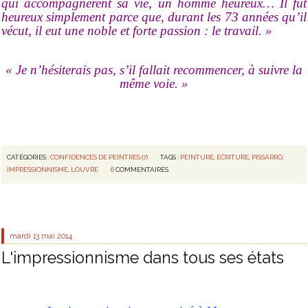
qui accompagnèrent sa vie, un homme heureux… Il fut
heureux simplement parce que, durant les 73 années qu’il
vécut, il eut une noble et forte passion : le travail. »
« Je n’hésiterais pas, s’il fallait recommencer, à suivre la
même voie. »
CATÉGORIES :
CONFIDENCES DE PEINTRES (7)
TAGS :
PEINTURE
,
ÉCRITURE
,
PISSARRO
,
IMPRESSIONNISME
,
LOUVRE
6
COMMENTAIRES
mardi 13
mai 2014
L'impressionnisme dans tous ses états