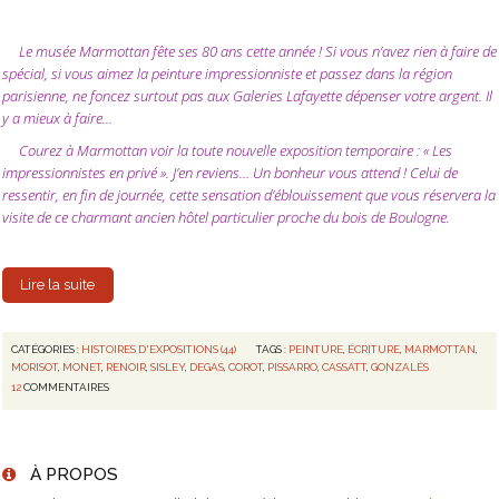
Le musée Marmottan fête ses 80 ans cette année ! Si vous n’avez rien à faire de
spécial, si vous aimez la peinture impressionniste et passez dans la région
parisienne, ne foncez surtout pas aux Galeries Lafayette dépenser votre argent. Il
y a mieux à faire…
Courez à Marmottan voir la toute nouvelle exposition temporaire : « Les
impressionnistes en privé ». J’en reviens… Un bonheur vous attend ! Celui de
ressentir, en fin de journée, cette sensation d’éblouissement que vous réservera la
visite de ce charmant ancien hôtel particulier proche du bois de Boulogne.
Lire la suite
CATÉGORIES :
HISTOIRES D'EXPOSITIONS (44)
TAGS :
PEINTURE
,
ÉCRITURE
,
MARMOTTAN
,
MORISOT
,
MONET
,
RENOIR
,
SISLEY
,
DEGAS
,
COROT
,
PISSARRO
,
CASSATT
,
GONZALÈS
12
COMMENTAIRES
À PROPOS