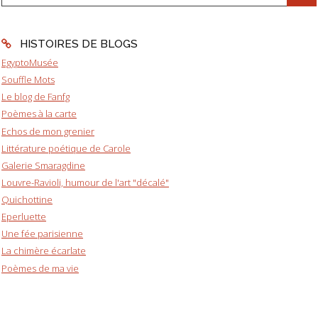
HISTOIRES DE BLOGS
EgyptoMusée
Souffle Mots
Le blog de Fanfg
Poèmes à la carte
Echos de mon grenier
Littérature poétique de Carole
Galerie Smaragdine
Louvre-Ravioli, humour de l'art "décalé"
Quichottine
Eperluette
Une fée parisienne
La chimère écarlate
Poèmes de ma vie