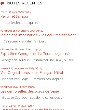
NOTES RÉCENTES
mardi 12
mai 2026
11h23
Renoir et l'amour
Pour les lecteurs qui le...
vendredi 28
novembre 2025
08h24
Ma galerie imaginaire : Si les oeuvres parlaient
Ce recueil vient de m’arriver...
dimanche 16
novembre 2025
09h29
Exposition Georges de La Tour 2025 musée...
Georges de la Tour – Le nouveau-né, 1648, Musée...
samedi 27
septembre 2025
08h23
Van Gogh d'après Jean-François Millet
Vincent Van Gogh – Premiers pas, d’après...
vendredi 18
avril 2025
15h36
Les demoiselles des bords de Seine
Gustave Courbet – Les demoiselles des...
mardi 04
février 2025
10h35
Un parfum de moka et de térébenthine