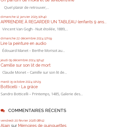
Quel plaisir de retrouver,...
dimanche 12
janvier 2025
10h40
APPRENDRE À REGARDER UN TABLEAU (enfants 9 ans...
Vincent Van Gogh - Nuit étoilée, 1889,...
dimanche 22
décembre 2024
12h19
Lire la peinture en audio
Édouard Manet – Berthe Morisot au...
jeudi 05
décembre 2024
15h42
Camille sur son lit de mort
Claude Monet – Camille sur son lit de...
mardi 15
octobre 2024
11h29
Botticelli - La grâce
Sandro Botticelli – Printemps, 1485, Galerie des...
COMMENTAIRES RÉCENTS
vendredi 20
février 2026
08h12
Alain
sur
Mémoires de guinguettes