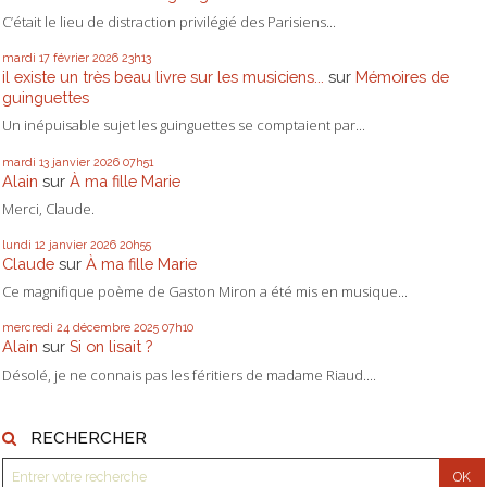
C’était le lieu de distraction privilégié des Parisiens...
mardi 17
février 2026
23h13
il existe un très beau livre sur les musiciens...
sur
Mémoires de
guinguettes
Un inépuisable sujet les guinguettes se comptaient par...
mardi 13
janvier 2026
07h51
Alain
sur
À ma fille Marie
Merci, Claude.
lundi 12
janvier 2026
20h55
Claude
sur
À ma fille Marie
Ce magnifique poème de Gaston Miron a été mis en musique...
mercredi 24
décembre 2025
07h10
Alain
sur
Si on lisait ?
Désolé, je ne connais pas les féritiers de madame Riaud....
RECHERCHER