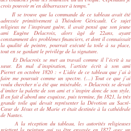
crois pouvoir m’en débarrasser à temps."
Il se trouve que la commande de ce tableau avait été
adressée primitivement à Théodore Géricault. Ce sujet
religieux ne l’inspirant guère, il avait pensé que son jeune
ami Eugène Delacroix, alors âgé de 22ans, ayant
constamment des problèmes financiers, et dont il connaissait
la qualité de peintre, pourrait exécuté la toile à sa place,
tout en se gardant le privilège de la signature.
Et Delacroix se met au travail comme il l’écrit à sa
sœur. En mal d’inspiration, l’artiste écrit à son ami
Pierret en octobre 1820 : « L’idée de ce tableau que j’ai à
faire me poursuit comme un spectre. (…) Tout ce que j’ai
voulu chercher n’a été que misérable. » Delacroix se devait
d’imiter la palette de son ami et s’inspire donc de son style.
Il en fait d’abord une esquisse, puis termine, fin 1821, la très
grande toile qui devait représenter la Dévotion au Sacré-
Cœur de Jésus et de Marie et était destinée à la cathédrale
de Nantes.
A la réception du tableau, les autorités religieuses
rejettent la peinture qui va être envoyée en 1827 avec un