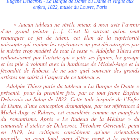
Eugène Delacroix - La Barque de Dante ou Dante et Virgile aux
enfers, 1822, musée du Louvre, Paris
« Aucun tableau ne révèle mieux à mon avis l’avenir
d’un grand peintre […]. C’est là surtout qu’on peut
remarquer ce jet de talent, cet élan de la supériorité
naissante qui ranime les espérances un peu découragées par
le mérite trop modéré de tout le reste ». Adolphe
Thiers est
enthousiasmé par l’artiste qui « jette ses figures, les groupe
et les plie à volonté avec la hardiesse de Michel-Ange et la
fécondité de Rubens. Je ne sais quel souvenir des grands
artistes me saisit à l’aspect de ce tableau ».
Adolphe Thiers parle du tableau « La Barque de Dante »
présenté, pour la première fois, par ce tout jeune Eugène
Delacroix au Salon de 1822. Cette toile inspirée de l’Enfer
de Dante, d’une conception dramatique, par ses références à
Michel-Ange et Rubens, est considérée comme un manifeste
du romantisme. Après « Le Radeau de la Méduse » du
camarade d’atelier de Delacroix, Théodore Géricault, peint
en 1819, les critiques considèrent qu’une orientation
nouvelle, un coup fatal vient d’être porté à la peinture