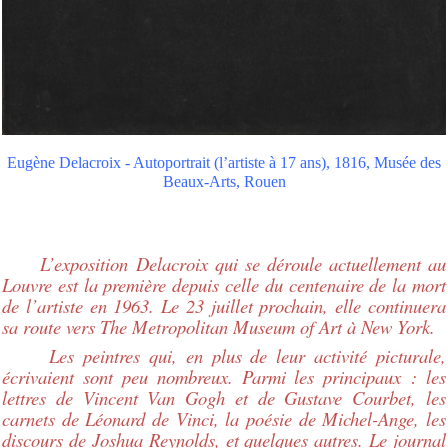
Eugène Delacroix - Autoportrait (l’artiste à 17 ans), 1816, Musée des
Beaux-Arts, Rouen
L’exposition Delacroix qui se déroule actuellement au
Louvre est la première depuis celle du centenaire de la mort
de l’artiste en 1963. Le 23 juillet prochain, elle continuera
sa route vers The Metropolitan Museum of Art à New York.
Les peintres qui, en plus de leur activité picturale,
écrivaient sont peu nombreux. Parmi les principaux : les
lettres de Vincent Van Gogh et de Gustave Courbet, les
carnets de Léonard de Vinci, la poésie de Michel-Ange, les
discours de Joshua Reynolds, et quelques autres. Le journal