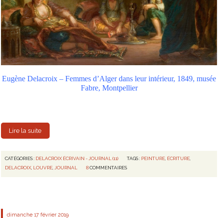
Eugène Delacroix – Femmes d’Alger dans leur intérieur, 1849, musée
Fabre, Montpellier
Lire la suite
CATÉGORIES :
DELACROIX ÉCRIVAIN - JOURNAL (11)
TAGS :
PEINTURE
,
ÉCRITURE
,
DELACROIX
,
LOUVRE
,
JOURNAL
8
COMMENTAIRES
dimanche 17
février 2019