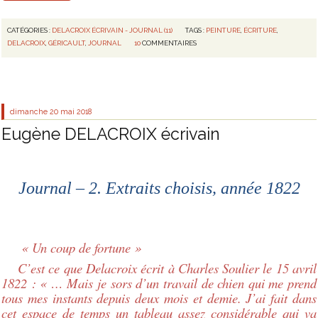
CATÉGORIES :
DELACROIX ÉCRIVAIN - JOURNAL (11)
TAGS :
PEINTURE
,
ÉCRITURE
,
DELACROIX
,
GÉRICAULT
,
JOURNAL
10
COMMENTAIRES
dimanche 20
mai 2018
Eugène DELACROIX écrivain
Journal – 2. Extraits choisis, année 1822
« Un coup de fortune »
C’est ce que Delacroix écrit à Charles Soulier le 15 avril
1822 : « … Mais je sors d’un travail de chien qui me prend
tous mes instants depuis deux mois et demie. J’ai fait dans
cet espace de temps un tableau assez considérable qui va