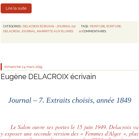
Lire la suite
CATÉGORIES :
DELACROIX ÉCRIVAIN - JOURNAL (11)
TAGS :
PEINTURE
,
ÉCRITURE
,
DELACROIX
,
JOURNAL
,
MARMITTE AUX PLUMES
10
COMMENTAIRES
dimanche 24
mars 2019
Eugène DELACROIX écrivain
Journal – 7. Extraits choisis, année 1849
Le Salon ouvre ses portes le 15 juin 1949. Delacroix va
y exposer une seconde version des « Femmes d’Alger », plus