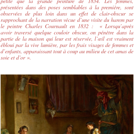
petite que la grande peinture de 1834. Les femmes,
présentées dans des poses semblables à la première, sont
observées de plus loin dans un effet de clair-obscur se
rapprochant de la narration vécue d’une visite du harem par
le peintre Charles Cournault en 1832 : « Lorsqu’après
avoir traversé quelque couloir obscur, on pénètre dans la
partie de la maison qui leur est réservée, l’œil est vraiment
ébloui par la vive lumière, par les frais visages de femmes et
d’enfants, apparaissant tout à coup au milieu de cet amas de
soie et d’or ».