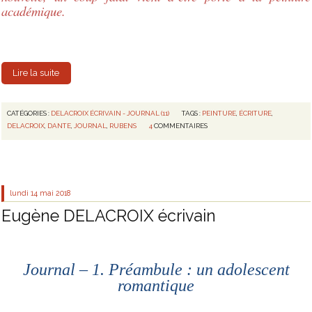
académique.
Lire la suite
CATÉGORIES :
DELACROIX ÉCRIVAIN - JOURNAL (11)
TAGS :
PEINTURE
,
ÉCRITURE
,
DELACROIX
,
DANTE
,
JOURNAL
,
RUBENS
4
COMMENTAIRES
lundi 14
mai 2018
Eugène DELACROIX écrivain
Journal – 1. Préambule : un adolescent
romantique