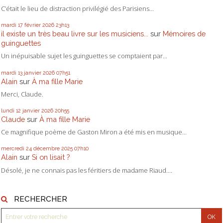
C’était le lieu de distraction privilégié des Parisiens...
mardi 17
février 2026
23h13
il existe un très beau livre sur les musiciens...
sur
Mémoires de
guinguettes
Un inépuisable sujet les guinguettes se comptaient par...
mardi 13
janvier 2026
07h51
Alain
sur
À ma fille Marie
Merci, Claude.
lundi 12
janvier 2026
20h55
Claude
sur
À ma fille Marie
Ce magnifique poème de Gaston Miron a été mis en musique...
mercredi 24
décembre 2025
07h10
Alain
sur
Si on lisait ?
Désolé, je ne connais pas les féritiers de madame Riaud....
RECHERCHER