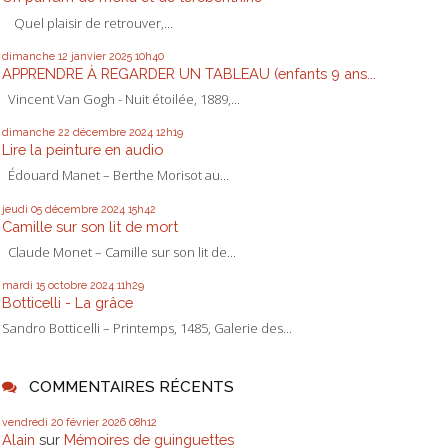
Quel plaisir de retrouver,...
dimanche 12
janvier 2025
10h40
APPRENDRE À REGARDER UN TABLEAU (enfants 9 ans...
Vincent Van Gogh - Nuit étoilée, 1889,...
dimanche 22
décembre 2024
12h19
Lire la peinture en audio
Édouard Manet – Berthe Morisot au...
jeudi 05
décembre 2024
15h42
Camille sur son lit de mort
Claude Monet – Camille sur son lit de...
mardi 15
octobre 2024
11h29
Botticelli - La grâce
Sandro Botticelli – Printemps, 1485, Galerie des...
COMMENTAIRES RÉCENTS
vendredi 20
février 2026
08h12
Alain
sur
Mémoires de guinguettes