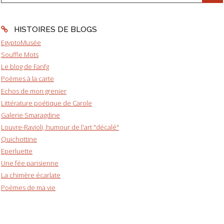
HISTOIRES DE BLOGS
EgyptoMusée
Souffle Mots
Le blog de Fanfg
Poèmes à la carte
Echos de mon grenier
Littérature poétique de Carole
Galerie Smaragdine
Louvre-Ravioli, humour de l'art "décalé"
Quichottine
Eperluette
Une fée parisienne
La chimère écarlate
Poèmes de ma vie