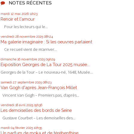
NOTES RÉCENTES
mardi 12
mai 2026
11h23
Renoir et l'amour
Pour les lecteurs qui le...
vendredi 28
novembre 2025
08h24
Ma galerie imaginaire : Si les oeuvres parlaient
Ce recueil vient de m’arriver...
dimanche 16
novembre 2025
09h29
Exposition Georges de La Tour 2025 musée...
Georges de la Tour – Le nouveau-né, 1648, Musée...
samedi 27
septembre 2025
08h23
Van Gogh d'après Jean-François Millet
Vincent Van Gogh – Premiers pas, d’après...
vendredi 18
avril 2025
15h36
Les demoiselles des bords de Seine
Gustave Courbet – Les demoiselles des...
mardi 04
février 2025
10h35
Un parfum de moka et de térébenthine