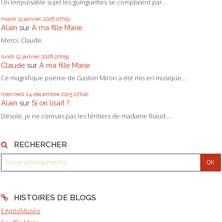
Un inépuisable sujet les guinguettes se comptaient par...
mardi 13
janvier 2026
07h51
Alain
sur
À ma fille Marie
Merci, Claude.
lundi 12
janvier 2026
20h55
Claude
sur
À ma fille Marie
Ce magnifique poème de Gaston Miron a été mis en musique...
mercredi 24
décembre 2025
07h10
Alain
sur
Si on lisait ?
Désolé, je ne connais pas les féritiers de madame Riaud....
RECHERCHER
HISTOIRES DE BLOGS
EgyptoMusée