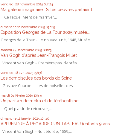
vendredi 28
novembre 2025
08h24
Ma galerie imaginaire : Si les oeuvres parlaient
Ce recueil vient de m’arriver...
dimanche 16
novembre 2025
09h29
Exposition Georges de La Tour 2025 musée...
Georges de la Tour – Le nouveau-né, 1648, Musée...
samedi 27
septembre 2025
08h23
Van Gogh d'après Jean-François Millet
Vincent Van Gogh – Premiers pas, d’après...
vendredi 18
avril 2025
15h36
Les demoiselles des bords de Seine
Gustave Courbet – Les demoiselles des...
mardi 04
février 2025
10h35
Un parfum de moka et de térébenthine
Quel plaisir de retrouver,...
dimanche 12
janvier 2025
10h40
APPRENDRE À REGARDER UN TABLEAU (enfants 9 ans...
Vincent Van Gogh - Nuit étoilée, 1889,...