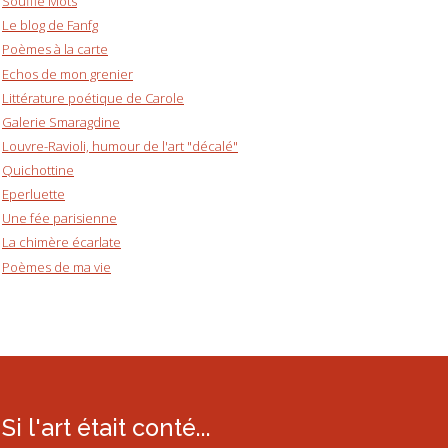
Souffle Mots
Le blog de Fanfg
Poèmes à la carte
Echos de mon grenier
Littérature poétique de Carole
Galerie Smaragdine
Louvre-Ravioli, humour de l'art "décalé"
Quichottine
Eperluette
Une fée parisienne
La chimère écarlate
Poèmes de ma vie
Si l'art était conté...