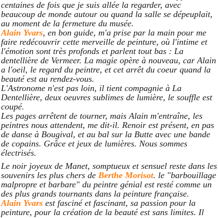
centaines de fois que je suis allée la regarder, avec
beaucoup de monde autour ou quand la salle se dépeuplait,
au moment de la fermeture du musée.
Alain Yvars
, en bon guide, m'a prise par la main pour me
faire redécouvrir cette merveille de peinture, où l'intime et
l'émotion sont très profonds et parlent tout bas : La
dentellière de Vermeer. La magie opère à nouveau, car Alain
a l'oeil, le regard du peintre, et cet arrêt du coeur quand la
beauté est au rendez-vous.
L'Astronome n'est pas loin, il tient compagnie à La
Dentellière, deux oeuvres sublimes de lumière, le souffle est
coupé.
Les pages arrêtent de tourner, mais Alain m'entraîne, les
peintres nous attendent, me dit-il. Renoir est présent, en pas
de danse à Bougival, et au bal sur la Butte avec une bande
de copains. Grâce et jeux de lumières. Nous sommes
électrisés.
Le noir joyeux de Manet, somptueux et sensuel reste dans les
souvenirs les plus chers de
Berthe Morisot
. le "barbouillage
malpropre et barbare" du peintre génial est resté comme un
des plus grands tournants dans la peinture française.
Alain Yvars
est fasciné et fascinant, sa passion pour la
peinture, pour la création de la beauté est sans limites. Il