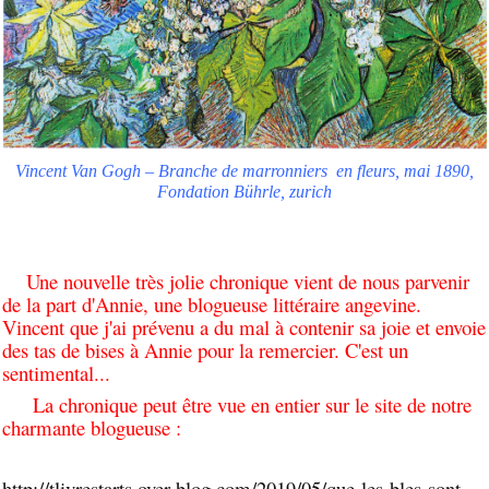
Vincent Van Gogh – Branche de
marronniers
en fleurs, mai 1890,
Fondation Bührle, zurich
Une nouvelle très jolie chronique vient de nous parvenir
de la part d'Annie, une blogueuse littéraire angevine.
Vincent que j'ai prévenu a du mal à contenir sa joie et envoie
des tas de bises à Annie pour la remercier. C'est un
sentimental...
La chronique peut être vue en entier sur le site de notre
charmante blogueuse :
http://tlivrestarts.over-blog.com/2019/05/que-les-bles-sont-