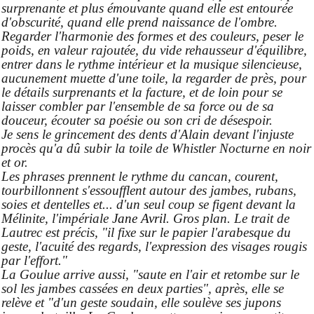
surprenante et plus émouvante quand elle est entourée
d'obscurité, quand elle prend naissance de l'ombre.
Regarder l'harmonie des formes et des couleurs, peser le
poids, en valeur rajoutée, du vide rehausseur d'équilibre,
entrer dans le rythme intérieur et la musique silencieuse,
aucunement muette d'une toile, la regarder de près, pour
le détails surprenants et la facture, et de loin pour se
laisser combler par l'ensemble de sa force ou de sa
douceur, écouter sa poésie ou son cri de désespoir.
Je sens le grincement des dents d'Alain devant l'injuste
procès qu'a dû subir la toile de Whistler Nocturne en noir
et or.
Les phrases prennent le rythme du cancan, courent,
tourbillonnent s'essoufflent autour des jambes, rubans,
soies et dentelles et... d'un seul coup se figent devant la
Mélinite, l'impériale
Jane Avril
. Gros plan. Le trait de
Lautrec est précis, "il fixe sur le papier l'arabesque du
geste, l'acuité des regards, l'expression des visages rougis
par l'effort."
La Goulue arrive aussi, "saute en l'air et retombe sur le
sol les jambes cassées en deux parties", après, elle se
relève et "d'un geste soudain, elle soulève ses jupons