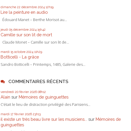
dimanche 22
décembre 2024
12h19
Lire la peinture en audio
Édouard Manet – Berthe Morisot au...
jeudi 05
décembre 2024
15h42
Camille sur son lit de mort
Claude Monet – Camille sur son lit de...
mardi 15
octobre 2024
11h29
Botticelli - La grâce
Sandro Botticelli – Printemps, 1485, Galerie des...
COMMENTAIRES RÉCENTS
vendredi 20
février 2026
08h12
Alain
sur
Mémoires de guinguettes
C’était le lieu de distraction privilégié des Parisiens...
mardi 17
février 2026
23h13
il existe un très beau livre sur les musiciens...
sur
Mémoires de
guinguettes