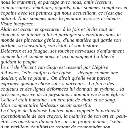
nous la transmet, et partage avec nous, amis lecteurs,
connaissances, émotions, regards, nous sommes complices et
copains avec les peintres qui nous accueillent, ce n'est que
naturel. Nous sommes dans la peinture avec ses créateurs.
Visite inespérée.
Alain est acteur et spectateur à la fois et invite tout un
chacun à se joindre à lui et partager ses émotions dans le
monde des pinceaux géniaux, d'une matière qui garde son
parfum, sa sensualité, son éclat, et son histoire.
Delacroix et sa fougue, ses touches nerveuses s'enflamment
comme lui et comme nous, et accompagnent La liberté
guidant le peuple.
Le cri de Vincent van Gogh est ressenti par L'église
d'Auvers, "elle souffre cette église,... dégage comme une
douleur, elle se plaint... On dirait qu'elle veut parler,
exprimer quelque chose sans y parvenir... La force des
couleurs et des lignes déformées lui donnait un rythme... la
présence passive de la paysanne... donnait vie à son église.
Celle-ci était humaine : un être fait de chair et de sang."
Mon commentaire là-dessus serait superflu.
Le Cirque de Toulouse Lautrec nous rappelle la virtuosité
exceptionnelle de son crayon, la maîtrise de son art et, peut-
être, les questions du peintre sur son propre monde, "celui
d'un périlleux équilibriste tentant de comprendre son