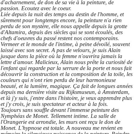
d'acharnement, de don de sa vie à la peinture, de
passion. Ecoutez avec le coeur.
Liée depuis la nuit des temps au destin de l'homme, et
sûrement pour longtemps encore, la peinture n'a rien
perdu de son mystère, elle nous appelle depuis la grotte
d'Altamira, depuis des siècles qui se sont écoulés, des
chefs d'oeuvres du passé restent nos contemporains.
Vermeer et le monde de l'intime, à peine dévoilé, souvent
laissé avec son secret. A pas de velours, je suis Alain
jusque dans la pièce où la femme n'ouvrira jamais la
lettre d'amour. Malicieux, Alain nous prête la curiosité de
l'enfant qui regarde par la serrure de la porte et nous fait
découvrir la construction et la composition de la toile, les
couleurs qui n'ont rien perdu de leur harmonieuse
beauté, et la lumière, magique. Ça fait de longues années
depuis ma dernière visite au Rijksmuseun, à Amsterdam,
et là j'y suis, j'entre dans l'histoire, je veux apprendre plus
et j'y crois, je suis spectateur et acteur à la fois.
Toujours sans souffle devant l'immense peinture des
Nymphéas de Monet. Tellement intime. La salle de
l'Orangerie est arrondie, les murs ont reçu le don de
Monet. L'hypnose est totale. A nouveau me revient en
mémoire la silencieuse puissance de la peinture. Peindre