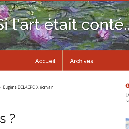
Si l'art était conté..
Accueil
Archives
Eugène DELACROIX écrivain
D
s
s ?