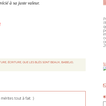
ié à sa juste valeur.
P
I
!
q
p
i
o
o
2
TURE
,
ÉCRITURE
,
QUE LES BLÉS SONT BEAUX
,
BABELIO
,
M
érites tout à fait. :)