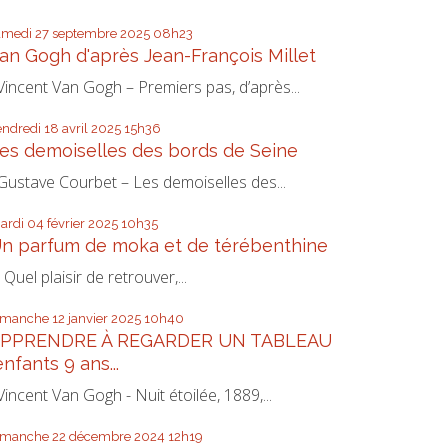
amedi 27
septembre 2025
08h23
an Gogh d'après Jean-François Millet
incent Van Gogh – Premiers pas, d’après...
endredi 18
avril 2025
15h36
es demoiselles des bords de Seine
ustave Courbet – Les demoiselles des...
ardi 04
février 2025
10h35
n parfum de moka et de térébenthine
uel plaisir de retrouver,...
imanche 12
janvier 2025
10h40
PPRENDRE À REGARDER UN TABLEAU
enfants 9 ans...
incent Van Gogh - Nuit étoilée, 1889,...
imanche 22
décembre 2024
12h19