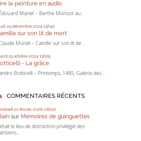
ire la peinture en audio
douard Manet – Berthe Morisot au...
eudi 05
décembre 2024
15h42
amille sur son lit de mort
laude Monet – Camille sur son lit de...
ardi 15
octobre 2024
11h29
otticelli - La grâce
andro Botticelli – Printemps, 1485, Galerie des...
COMMENTAIRES RÉCENTS
endredi 20
février 2026
08h12
lain
sur
Mémoires de guinguettes
’était le lieu de distraction privilégié des
arisiens...