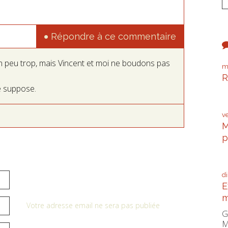
Répondre à ce commentaire
un peu trop, mais Vincent et moi ne boudons pas
m
R
e suppose.
P
v
M
p
C
d
E
m
Votre adresse email ne sera pas publiée
G
M