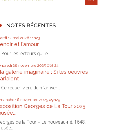
NOTES RÉCENTES
ardi 12
mai 2026
11h23
enoir et l'amour
our les lecteurs qui le...
endredi 28
novembre 2025
08h24
a galerie imaginaire : Si les oeuvres
arlaient
e recueil vient de m’arriver...
imanche 16
novembre 2025
09h29
xposition Georges de La Tour 2025
usée...
eorges de la Tour – Le nouveau-né, 1648,
usée...