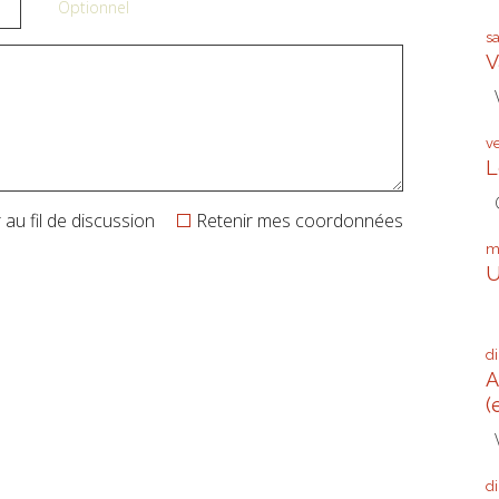
Optionnel
s
V
V
v
L
G
au fil de discussion
Retenir mes coordonnées
m
U
Q
d
A
(
V
d