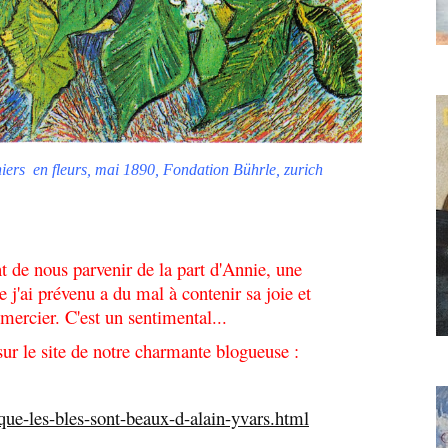
iers
en fleurs, mai 1890, Fondation Bührle, zurich
t de nous parvenir de la part d'Annie, une
 j'ai prévenu a du mal à contenir sa joie et
mercier. C'est un sentimental...
r le site de notre charmante blogueuse :
/que-les-bles-sont-beaux-d-alain-yvars.html