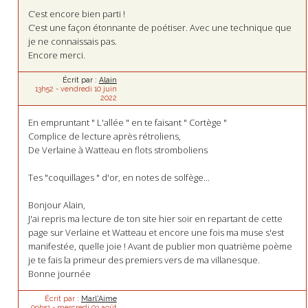
C’est encore bien parti !
C’est une façon étonnante de poétiser. Avec une technique que
je ne connaissais pas.
Encore merci.
Écrit par :
Alain
13h52
-
vendredi 10
juin
2022
En empruntant " L'allée " en te faisant " Cortège "
Complice de lecture après rétroliens,
De Verlaine à Watteau en flots stromboliens
Tes "coquillages " d'or, en notes de solfège...
Bonjour Alain,
J'ai repris ma lecture de ton site hier soir en repartant de cette
page sur Verlaine et Watteau et encore une fois ma muse s'est
manifestée, quelle joie ! Avant de publier mon quatrième poème
je te fais la primeur des premiers vers de ma villanesque.
Bonne journée
Écrit par :
Marl'Aime
09h51
-
mercredi 03
août