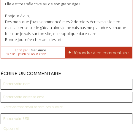
Elle est très sélective au de son grand âge !
Bonjour Alain,
Des mois que j'avais commencé mes 2 derniers écrits mais le tien
etait la cerise sur le gâteau alors je ne vais pas me plaindre si chaque
fois que je vais sur ton site, elle rapplique dare-dare !
Bonne journée cher ami des arts
Écrit par :
Marl'Aime
Répondre à ce commentaire
12h26
-
jeudi 04
août 2022
ÉCRIRE UN COMMENTAIRE
Votre adresse email ne sera pas publiée
Optionnel