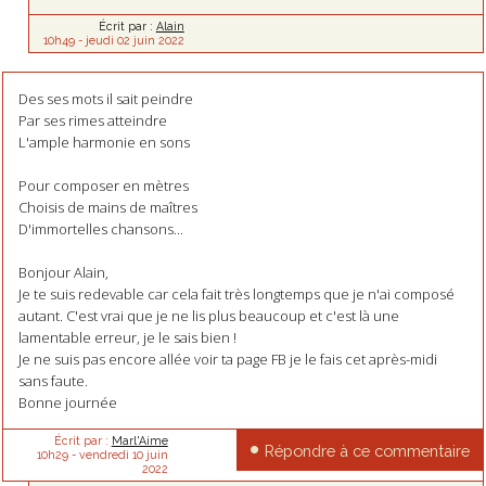
Écrit par :
Alain
10h49
-
jeudi 02
juin 2022
Des ses mots il sait peindre
Par ses rimes atteindre
L'ample harmonie en sons
Pour composer en mètres
Choisis de mains de maîtres
D'immortelles chansons...
Bonjour Alain,
Je te suis redevable car cela fait très longtemps que je n'ai composé
autant. C'est vrai que je ne lis plus beaucoup et c'est là une
lamentable erreur, je le sais bien !
Je ne suis pas encore allée voir ta page FB je le fais cet après-midi
sans faute.
Bonne journée
Écrit par :
Marl'Aime
Répondre à ce commentaire
10h29
-
vendredi 10
juin
2022