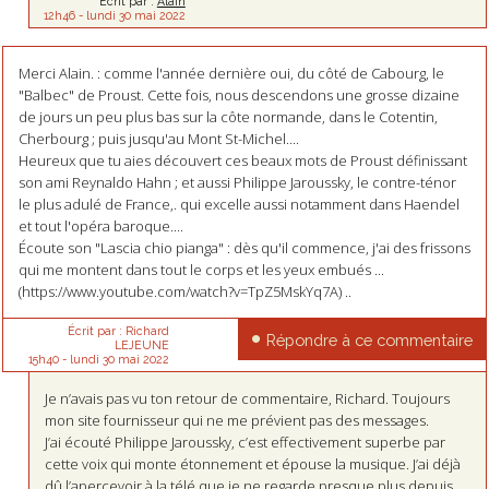
Écrit par :
Alain
12h46
-
lundi 30
mai 2022
Merci Alain. : comme l'année dernière oui, du côté de Cabourg, le
"Balbec" de Proust. Cette fois, nous descendons une grosse dizaine
de jours un peu plus bas sur la côte normande, dans le Cotentin,
Cherbourg ; puis jusqu'au Mont St-Michel....
Heureux que tu aies découvert ces beaux mots de Proust définissant
son ami Reynaldo Hahn ; et aussi Philippe Jaroussky, le contre-ténor
le plus adulé de France,. qui excelle aussi notamment dans Haendel
et tout l'opéra baroque....
Écoute son "Lascia chio pianga" : dès qu'il commence, j'ai des frissons
qui me montent dans tout le corps et les yeux embués ...
(https://www.youtube.com/watch?v=TpZ5MskYq7A) ..
Écrit par :
Richard
Répondre à ce commentaire
LEJEUNE
15h40
-
lundi 30
mai 2022
Je n’avais pas vu ton retour de commentaire, Richard. Toujours
mon site fournisseur qui ne me prévient pas des messages.
J’ai écouté Philippe Jaroussky, c’est effectivement superbe par
cette voix qui monte étonnement et épouse la musique. J’ai déjà
dû l’apercevoir à la télé que je ne regarde presque plus depuis