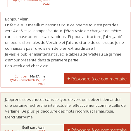
2022
Bonjour Alain,
En fait je suis mes illuminations ! Pour ce poème tout est parti des
vers 4 et 5 et j'ai composé autour. J'étais ravie de changer de mètre
car ma muse adore les alexandrins ! Et pour la structure, j'ai regardé
un peu les formules de Verlaine et j'ai choisi une de celles que je ne
connaissais pas Tu vois rien de bien extraordinaire !
Je vais le publier maintena.nt avec le tableau de Watteau La gamme
d'amour présenté dans ta première partie.
Bon week-end cher Alain
Écrit par :
Marl'Aime
Répondre à ce commentaire
17h24
-
vendredi 10
juin
2022
J’apprends des choses dans ce type de vers qui doivent demander
une certaine recherche intellectuelle, effectivement comme celle de
Verlaine. De plus, je découvre des mots inconnus : l'amaurose.
Merci Marl’Aime.
Écrit par :
Alain
Répondre à ce commentaire