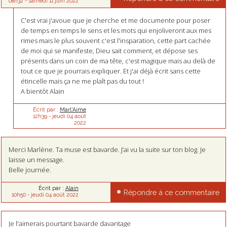
08h32
-
samedi 11
juin 2022
C'est vrai j'avoue que je cherche et me documente pour poser
de temps en temps le sens et les mots qui enjoliveront aux mes
rimes mais le plus souvent c'est l'insparation, cette part cachée
de moi qui se manifeste, Dieu sait comment, et dépose ses
présents dans un coin de ma tête, c'est magique mais au delà de
tout ce que je pourrais expliquer. Et j'ai déjà écrit sans cette
étincelle mais ça ne me plaît pas du tout !
A bientôt Alain
Écrit par :
Marl'Aime
12h39
-
jeudi 04
août
2022
Merci Marlène. Ta muse est bavarde. J’ai vu la suite sur ton blog. Je
laisse un message.
Belle journée.
Écrit par :
Alain
Répondre à ce commentaire
10h50
-
jeudi 04
août 2022
Je l'aimerais pourtant bavarde davantage