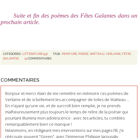
Suite et fin des poèmes des Fêtes Galantes dans un
prochain article.
CATÉGORIES :
LITTÉRATURE (53)
TAGS :
PEINTURE
,
POÉSIE
,
WATTEAU
,
VERLAINE
,
FÊTES
GALANTES
14
COMMENTAIRES
COMMENTAIRES
Bonjour et merci Alain de me remettre en mémoire ces poèmes de
Verlaine et de si bellement les accompagner de toiles de Watteau ...
En n'ayant qu'une vie, et de surcroît bien remplie, je ne prends
malheureusement plus toujours le temps de relire de la poésie qui
pourtant illumina mon adolescence : avec tes articles, tu combles
remarquablement bien ce manque !
Néanmoins, en rédigeant mes interventions sur mes pages FB, j'e
réécoute souvent "Green", avec l'immense Philippe Jaroussky