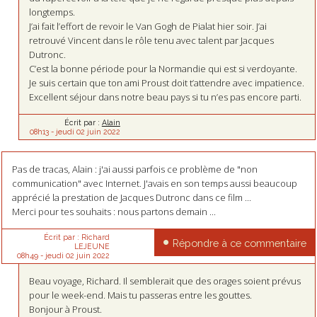
longtemps.
J’ai fait l’effort de revoir le Van Gogh de Pialat hier soir. J’ai
retrouvé Vincent dans le rôle tenu avec talent par Jacques
Dutronc.
C’est la bonne période pour la Normandie qui est si verdoyante.
Je suis certain que ton ami Proust doit t’attendre avec impatience.
Excellent séjour dans notre beau pays si tu n’es pas encore parti.
Écrit par :
Alain
08h13
-
jeudi 02
juin 2022
Pas de tracas, Alain : j'ai aussi parfois ce problème de "non
communication" avec Internet. J'avais en son temps aussi beaucoup
apprécié la prestation de Jacques Dutronc dans ce film ...
Merci pour tes souhaits : nous partons demain ...
Écrit par :
Richard
Répondre à ce commentaire
LEJEUNE
08h49
-
jeudi 02
juin 2022
Beau voyage, Richard. Il semblerait que des orages soient prévus
pour le week-end. Mais tu passeras entre les gouttes.
Bonjour à Proust.