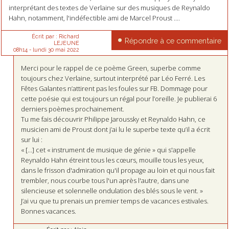
interprétant des textes de Verlaine sur des musiques de Reynaldo
Hahn, notamment, l'indéfectible ami de Marcel Proust ....
Écrit par :
Richard
Répondre à ce commentaire
LEJEUNE
08h14
-
lundi 30
mai 2022
Merci pour le rappel de ce poème Green, superbe comme
toujours chez Verlaine, surtout interprété par Léo Ferré. Les
Fêtes Galantes n’attirent pas les foules sur FB. Dommage pour
cette poésie qui est toujours un régal pour l’oreille. Je publierai 6
derniers poèmes prochainement.
Tu me fais découvrir Philippe Jaroussky et Reynaldo Hahn, ce
musicien ami de Proust dont j’ai lu le superbe texte qu’il a écrit
sur lui :
« […] cet « instrument de musique de génie » qui s'appelle
Reynaldo Hahn étreint tous les cœurs, mouille tous les yeux,
dans le frisson d'admiration qu'il propage au loin et qui nous fait
trembler, nous courbe tous l'un après l'autre, dans une
silencieuse et solennelle ondulation des blés sous le vent. »
J’ai vu que tu prenais un premier temps de vacances estivales.
Bonnes vacances.