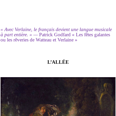
« Avec Verlaine, le français devient une langue musicale
à part entière. » —
Patrick Godfard
« Les fêtes galantes
ou les rêveries de Watteau et Verlaine »
L’ALLÉE