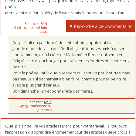
danseuses !!je ne savais pas qu'il s'intéressait à la photographie et à la
poésie!!
Merci à toi et à Paul Valéry de l'avoir remis à l'honneur!!!Bisous Fan
Écrit par :
FAN
Répondre à ce commentaire
17h06
-
samedi 06
juin
2020
Degas était un passionné de cette photographie qui était la
grande mode de la fin du 19e. Il obligeait tous ses amis à poser
constamment, d’où la tête de Mallarmé et Renoir qui semblent
fatigués et n’osent bouger pour s’éviter les foudres du capricieux
peintre.
Pour la poésie, j’ai lu quelques vers qui sont un peu heurtés mais
pas mauvais. Il s’acharnait à bien faire, comme pour sa peinture,
avec le plus grand sérieux.
Bon dimanche Fan et bonne fête des mères.
Écrit par :
Alain
09h29
-
dimanche 07
juin 2020
Quel plaisir de lire vos articles ! Merci pour votre travail. J'ai toujours
l'impression d'apprendre énormément sur des artistes que je croyais