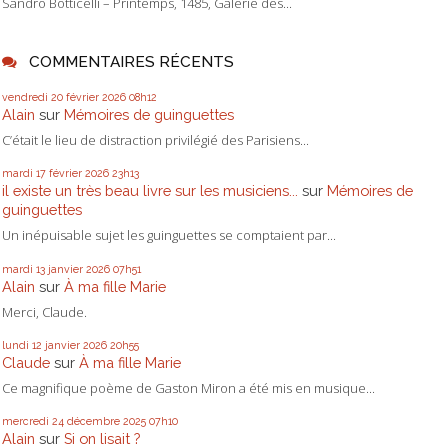
Sandro Botticelli – Printemps, 1485, Galerie des...
COMMENTAIRES RÉCENTS
vendredi 20
février 2026
08h12
Alain
sur
Mémoires de guinguettes
C’était le lieu de distraction privilégié des Parisiens...
mardi 17
février 2026
23h13
il existe un très beau livre sur les musiciens...
sur
Mémoires de
guinguettes
Un inépuisable sujet les guinguettes se comptaient par...
mardi 13
janvier 2026
07h51
Alain
sur
À ma fille Marie
Merci, Claude.
lundi 12
janvier 2026
20h55
Claude
sur
À ma fille Marie
Ce magnifique poème de Gaston Miron a été mis en musique...
mercredi 24
décembre 2025
07h10
Alain
sur
Si on lisait ?