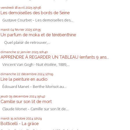
vendredi 18
avril 2025
15h36
Les demoiselles des bords de Seine
Gustave Courbet – Les demoiselles des...
mardi 04
février 2025
10h35
Un parfum de moka et de térébenthine
Quel plaisir de retrouver,...
dimanche 12
janvier 2025
10h40
APPRENDRE À REGARDER UN TABLEAU (enfants 9 ans...
Vincent Van Gogh - Nuit étoilée, 1889,...
dimanche 22
décembre 2024
12h19
Lire la peinture en audio
Édouard Manet – Berthe Morisot au...
jeudi 05
décembre 2024
15h42
Camille sur son lit de mort
Claude Monet – Camille sur son lit de...
mardi 15
octobre 2024
11h29
Botticelli - La grâce