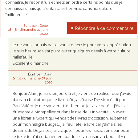
connaître. Je reconstruis et mets en ordre certains points que je
connaissais mais qui s'entassaient en vrac dans ma culture
"millefeuille".
Écrit par :
Gébé
Répondre à ce commentaire
08h38
-
dimanche 07
juin
2020
Je ne vous connais pas et vous remercie pour votre appréciation.
Je suis heureux si j’ai pu rajouter quelques détails à votre culture
millefeuille...
Excellent dimanche.
Écrit par :
Alain
09h31
-
dimanche 07
juin
2020
Bonjour Alain, je suis toujours là et je viens de réaliser que j'avais
dans ma bibliothèque le livre « Degas Danse Dessin » écrit par
Paul Valéry. je me souviens très bien où je l'ai acheté.... J'étais
étudiante à Montpellier et dans la rue de l'Université, il y avait
une librairie Gibert qui vendait des livres d'occasion. aubaines
pour mon maigre budget.. J'ai feuilleté le livre car j'aimais les
dessins de Degas...et j'ai craqué.... pour les illustrations par pour
le texte je n'ai certainement pas lu le livre jusqu'au bout....il va