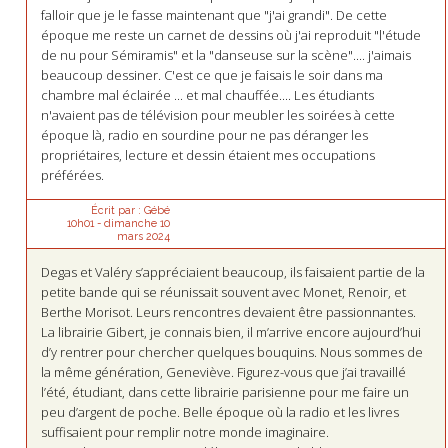
falloir que je le fasse maintenant que "j'ai grandi". De cette
époque me reste un carnet de dessins où j'ai reproduit "l'étude
de nu pour Sémiramis" et la "danseuse sur la scène".... j'aimais
beaucoup dessiner. C'est ce que je faisais le soir dans ma
chambre mal éclairée ... et mal chauffée.... Les étudiants
n'avaient pas de télévision pour meubler les soirées à cette
époque là, radio en sourdine pour ne pas déranger les
propriétaires, lecture et dessin étaient mes occupations
préférées.
Écrit par :
Gébé
10h01
-
dimanche 10
mars 2024
Degas et Valéry s’appréciaient beaucoup, ils faisaient partie de la
petite bande qui se réunissait souvent avec Monet, Renoir, et
Berthe Morisot. Leurs rencontres devaient être passionnantes.
La librairie Gibert, je connais bien, il m’arrive encore aujourd’hui
d’y rentrer pour chercher quelques bouquins. Nous sommes de
la même génération, Geneviève. Figurez-vous que j’ai travaillé
l’été, étudiant, dans cette librairie parisienne pour me faire un
peu d’argent de poche. Belle époque où la radio et les livres
suffisaient pour remplir notre monde imaginaire.