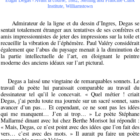
Edgar Degas - Avant la course, 1882, Sterling and Francine Clark
Institute, Williamstown
Admirateur de la ligne et du dessin d’Ingres, Degas se
sentait totalement étranger aux tentatives de ses confrères et
amis impressionnistes de jeter des impressions sur la toile et
recueillir la vibration de l’éphémère. Paul Valéry considérait
également que l’abus du paysage menait à la diminution de
la partie intellectuelle de l’art, en éloignant le peintre
moderne des anciens idéaux sur l’art pictural.
Degas a laissé une vingtaine de remarquables sonnets. Le
travail du poète lui paraissait comparable au travail du
dessinateur tel qu’il le concevait. « Quel métier ! criait
Degas, j’ai perdu toute ma journée sur un sacré sonnet, sans
avancer d’un pas… Et cependant, ce ne sont pas les idées
qui me manquent… J’en ai trop… » Le poète Stéphane
Mallarmé dinant avec lui chez Berthe Morisot lui répondit :
« Mais, Degas, ce n’est point avec des idées que l’on fait des
vers… c’est avec des mots. » Il aurait pu faire un poète
remarquable pensait Valéry.