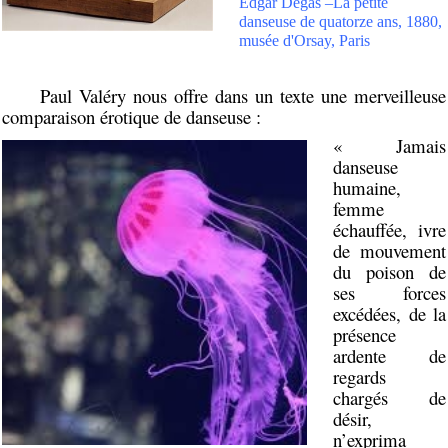
Edgar Degas –La petite
danseuse de quatorze ans, 1880,
musée d'Orsay, Paris
Paul Valéry nous offre dans un texte une merveilleuse
comparaison érotique de danseuse :
« Jamais
danseuse
humaine,
femme
échauffée, ivre
de mouvement
du poison de
ses forces
excédées, de la
présence
ardente de
regards
chargés de
désir,
n’exprima