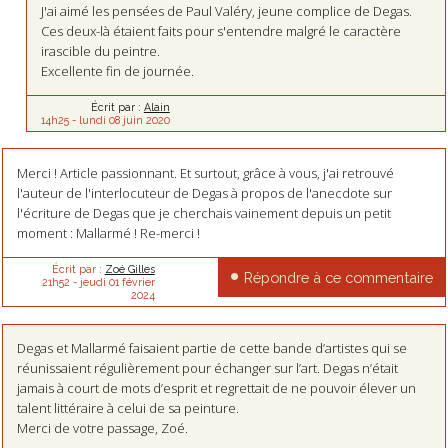
J'ai aimé les pensées de Paul Valéry, jeune complice de Degas.
Ces deux-là étaient faits pour s'entendre malgré le caractère
irascible du peintre.
Excellente fin de journée.
Écrit par :
Alain
14h25
-
lundi 08
juin 2020
Merci ! Article passionnant. Et surtout, grâce à vous, j'ai retrouvé
l'auteur de l'interlocuteur de Degas à propos de l'anecdote sur
l'écriture de Degas que je cherchais vainement depuis un petit
moment : Mallarmé ! Re-merci !
Écrit par :
Zoé Gilles
Répondre à ce commentaire
21h52
-
jeudi 01
février
2024
Degas et Mallarmé faisaient partie de cette bande d’artistes qui se
réunissaient régulièrement pour échanger sur l’art. Degas n’était
jamais à court de mots d’esprit et regrettait de ne pouvoir élever un
talent littéraire à celui de sa peinture.
Merci de votre passage, Zoé.