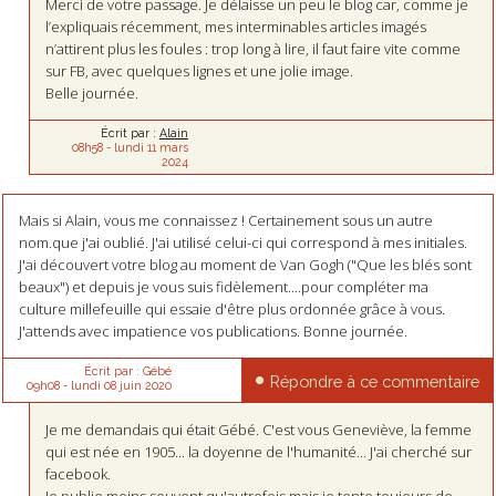
Merci de votre passage. Je délaisse un peu le blog car, comme je
l’expliquais récemment, mes interminables articles imagés
n’attirent plus les foules : trop long à lire, il faut faire vite comme
sur FB, avec quelques lignes et une jolie image.
Belle journée.
Écrit par :
Alain
08h58
-
lundi 11
mars
2024
Mais si Alain, vous me connaissez ! Certainement sous un autre
nom.que j'ai oublié. J'ai utilisé celui-ci qui correspond à mes initiales.
J'ai découvert votre blog au moment de Van Gogh ("Que les blés sont
beaux") et depuis je vous suis fidèlement....pour compléter ma
culture millefeuille qui essaie d'être plus ordonnée grâce à vous.
J'attends avec impatience vos publications. Bonne journée.
Écrit par :
Gébé
Répondre à ce commentaire
09h08
-
lundi 08
juin 2020
Je me demandais qui était Gébé. C'est vous Geneviève, la femme
qui est née en 1905... la doyenne de l'humanité... J'ai cherché sur
facebook.
Je publie moins souvent qu'autrefois mais je tente toujours de