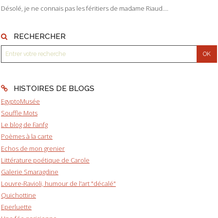
Désolé, je ne connais pas les féritiers de madame Riaud....
RECHERCHER
HISTOIRES DE BLOGS
EgyptoMusée
Souffle Mots
Le blog de Fanfg
Poèmes à la carte
Echos de mon grenier
Littérature poétique de Carole
Galerie Smaragdine
Louvre-Ravioli, humour de l'art "décalé"
Quichottine
Eperluette