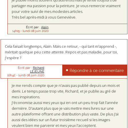
partager ma passion pour la peinture. Je vous remercie vraiment
pour votre suivi de mes modestes articles.
Très bel après-midi à vous Geneviève.
Écrit par :
Alain
14h15
-
lundi 08
juin 2020
Cela faisait longtemps, Alain. Mais ce retour, - qui tant m'apprend -,
méritait quelque peu cette attente. Repos et pas maladie, pour toi,
j'espère ?
Écrit par :
Richard
Répondre à ce commentaire
LEJEUNE
10h42
-
lundi 08
juin 2020
Je me rends compte que je n'avais pas publié depuis un mois et
demi. Le temps passe trop vite, Richard, et je publie au gré de
mes inspirations.
J'économise aussi mes yeux qui en ont un peu trop fait l'année
dernière. D'autant plus que je vais mettre mes livres sur une
autre plateforme offrant une distribution plus vaste. De plus j'ai
aussi des idées sur un futur troisième recueil si les images
veulent bien me parvenir et mes yeux l'acceptent.