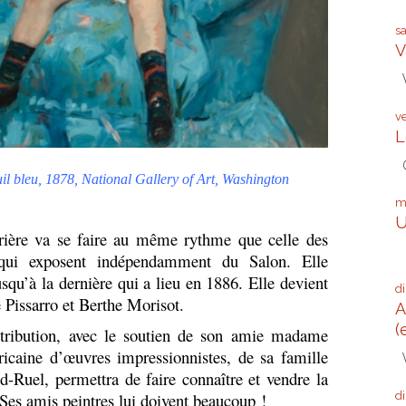
s
V
V
v
L
G
uil bleu, 1878, National Gallery of Art, Washington
m
U
ère va se faire au même rythme que celle des
Q
qui exposent indépendamment du Salon. Elle
usqu’à la dernière qui a lieu en 1886. Elle devient
d
 Pissarro et Berthe Morisot.
A
(
ibution, avec le soutien de son amie madame
icaine d’œuvres impressionnistes, de sa famille
V
-Ruel, permettra de faire connaître et vendre la
d
 Ses amis peintres lui doivent beaucoup !