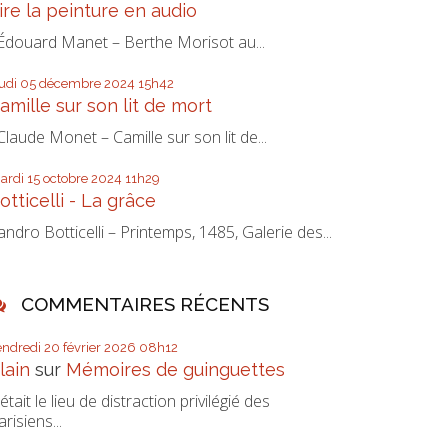
ire la peinture en audio
douard Manet – Berthe Morisot au...
eudi 05
décembre 2024
15h42
amille sur son lit de mort
laude Monet – Camille sur son lit de...
ardi 15
octobre 2024
11h29
otticelli - La grâce
andro Botticelli – Printemps, 1485, Galerie des...
COMMENTAIRES RÉCENTS
endredi 20
février 2026
08h12
lain
sur
Mémoires de guinguettes
’était le lieu de distraction privilégié des
arisiens...