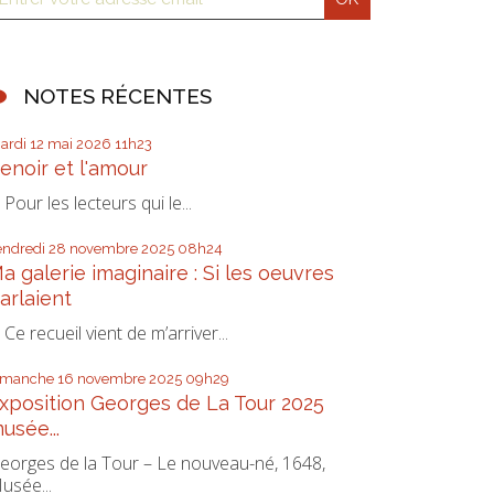
NOTES RÉCENTES
ardi 12
mai 2026
11h23
enoir et l'amour
our les lecteurs qui le...
endredi 28
novembre 2025
08h24
a galerie imaginaire : Si les oeuvres
arlaient
e recueil vient de m’arriver...
imanche 16
novembre 2025
09h29
xposition Georges de La Tour 2025
usée...
eorges de la Tour – Le nouveau-né, 1648,
usée...