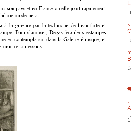
L
ns son pays et en France où elle jouit rapidement
É
Madone moderne ».
 la gravure par la technique de l’eau-forte et
j
C
stampe.
Pour s’amuser, Degas fera deux estampes
une en contemplation dans la Galerie étrusque, et
C
es montre ci-dessous :
m
B
S
v
A
C
P