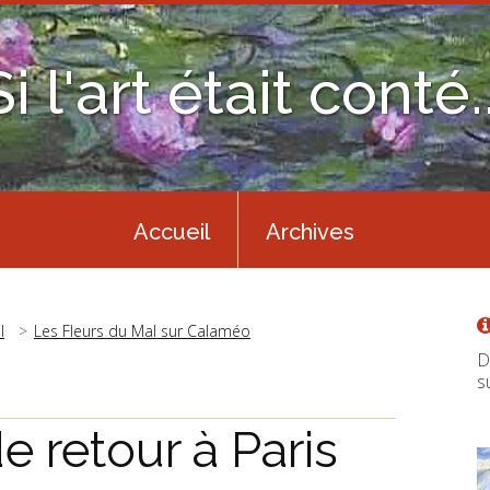
Si l'art était conté..
Accueil
Archives
l
Les Fleurs du Mal sur Calaméo
D
s
e retour à Paris