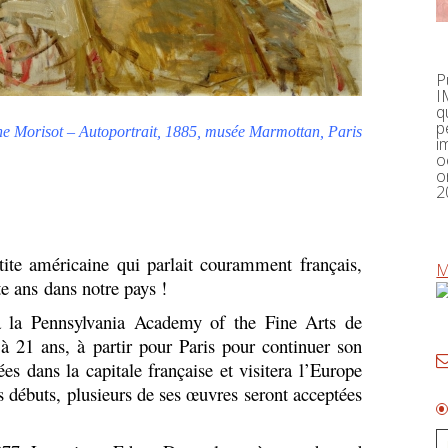
P
I
q
p
he Morisot – Autoportrait, 1885, musée Marmottan, Paris
i
o
o
2
e américaine qui parlait couramment français,
M
te ans dans notre pays !
la Pennsylvania Academy of the Fine Arts de
 à 21 ans, à partir pour Paris pour continuer son
ées dans la capitale française et visitera l’Europe
s débuts, plusieurs de ses œuvres seront acceptées