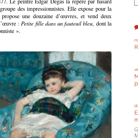
. Le peintre Edgar Degas la repère par hasard
u groupe des impressionnistes. Elle expose pour la
, propose une douzaine d’œuvres, et vend deux
d’œuvre :
Petite fille dans un fauteuil bleu
, dont la
nniste ».
m
R
P
v
M
p
C
d
E
m
G
M