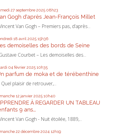
amedi 27
septembre 2025
08h23
an Gogh d'après Jean-François Millet
incent Van Gogh – Premiers pas, d’après...
endredi 18
avril 2025
15h36
es demoiselles des bords de Seine
ustave Courbet – Les demoiselles des...
ardi 04
février 2025
10h35
n parfum de moka et de térébenthine
uel plaisir de retrouver,...
imanche 12
janvier 2025
10h40
PPRENDRE À REGARDER UN TABLEAU
enfants 9 ans...
incent Van Gogh - Nuit étoilée, 1889,...
imanche 22
décembre 2024
12h19