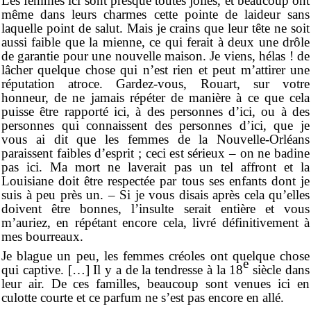
Les femmes ici sont presque toutes jolies, et beaucoup ont
même dans leurs charmes cette pointe de laideur sans
laquelle point de salut. Mais je crains que leur tête ne soit
aussi faible que la mienne, ce qui ferait à deux une drôle
de garantie pour une nouvelle maison. Je viens, hélas ! de
lâcher quelque chose qui n’est rien et peut m’attirer une
réputation atroce. Gardez-vous, Rouart, sur votre
honneur, de ne jamais répéter de manière à ce que cela
puisse être rapporté ici, à des personnes d’ici, ou à des
personnes qui connaissent des personnes d’ici, que je
vous ai dit que les femmes de la Nouvelle-Orléans
paraissent faibles d’esprit ; ceci est sérieux – on ne badine
pas ici. Ma mort ne laverait pas un tel affront et la
Louisiane doit être respectée par tous ses enfants dont je
suis à peu près un. – Si je vous disais après cela qu’elles
doivent être bonnes, l’insulte serait entière et vous
m’auriez, en répétant encore cela, livré définitivement à
mes bourreaux.
Je blague un peu, les femmes créoles ont quelque chose
e
qui captive. […] Il y a de la tendresse à la 18
siècle dans
leur air. De ces familles, beaucoup sont venues ici en
culotte courte et ce parfum ne s’est pas encore en allé.