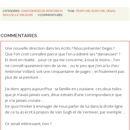
CATÉGORIES :
CONFIDENCES DE PEINTRES (7)
TAGS :
PEINTURE
,
ÉCRITURE
,
DEGAS
,
NOUVELLE-ORLÉANS
8
COMMENTAIRES
COMMENTAIRES
Une nouvelle direction dans tes écrits ? Nous présenter Degas ?
Que l'on croit connaître parce que l'on a admiré ses "danseuses" ?
Et dont en réalité, - pour ce qui me concerne, à tout le moins -, l'on
ne connaît quasiment rien de sa vie, - ou le peu que j'en ai lu chez
Ambroise Vollard, soit une cinquantaine de pages -, et finalement pas
plus de sa peinture ...
J'ai donc appris aujourd'hui : sa famille en Louisiane, ces deux toiles
que je n'avais jamais vues, deux extraits d'une correspondance que
je n'ai jamais croisée ...
De quoi t'inviter à envisager de nous parler de lui dans la droite ligne
de ce tu as écrit à propos de Van Gogh et de Vermeer, par exemple ...
Ce serait intéressant, non ?