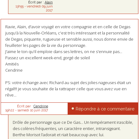
Écrit par :
Alain
13h55
-
vendredi 09
juin
2017
Ravie, Alain, d'avoir voyagé en votre compagnie et en celle de Degas
jusqu'à la Nouvelle-Orléans, c'est très intéressant et la personnalité
de Degas, piquante, rugueuse et sensible aussi, nous donne envie de
feuilleter les pages de la vie du personnage.
J'aime le ton qu'il emploie dans ses lettres, on ne s'ennuie pas...
Passez un excellent week-end, gorgé de soleil
Amitiés
Cendrine
PS: votre échange avec Richard au sujet des jolies nageuses était un
régal!!! je vous souhaite de la rattraper celle que vous avez vue en
rêve...
Écrit par :
Cendrine
Répondre à ce commentaire
19h22
-
samedi 10
juin 2017
Drôle de personnage que ce De Gas… Un tempérament irascible,
des colères fréquentes, un caractère entier, intransigeant.
Berthe Morisot l’adorait et riait beaucoup avec lui.