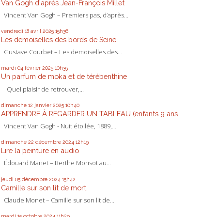
Van Gogh d'après Jean-François Millet
Vincent Van Gogh – Premiers pas, d’après...
vendredi 18
avril 2025
15h36
Les demoiselles des bords de Seine
Gustave Courbet – Les demoiselles des...
mardi 04
février 2025
10h35
Un parfum de moka et de térébenthine
Quel plaisir de retrouver,...
dimanche 12
janvier 2025
10h40
APPRENDRE À REGARDER UN TABLEAU (enfants 9 ans...
Vincent Van Gogh - Nuit étoilée, 1889,...
dimanche 22
décembre 2024
12h19
Lire la peinture en audio
Édouard Manet – Berthe Morisot au...
jeudi 05
décembre 2024
15h42
Camille sur son lit de mort
Claude Monet – Camille sur son lit de...
mardi 15
octobre 2024
11h29