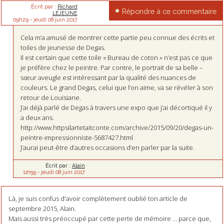
Écrit par :
Richard
Répondre à ce commentaire
LEJEUNE
09h29
-
jeudi 08
juin 2017
Cela m’a amusé de montrer cette partie peu connue des écrits et
toiles de jeunesse de Degas.
Il est certain que cette toile « Bureau de coton » n’est pas ce que
je préfère chez le peintre. Par contre, le portrait de sa belle –
sœur aveugle est intéressant par la qualité des nuances de
couleurs. Le grand Degas, celui que l’on aime, va se révéler à son
retour de Louisiane.
J’ai déjà parlé de Degas à travers une expo que j’ai décortiqué il y
a deux ans.
http://www.httpsilartetaitconte.com/archive/2015/09/20/degas-un-
peintre-impressionniste-5687427.html
J’aurai peut-être d’autres occasions d’en parler par la suite.
Écrit par :
Alain
11h59
-
jeudi 08
juin 2017
Là, je suis confus d'avoir complètement oublié ton article de
septembre 2015, Alain.
Mais aussi très préoccupé par cette perte de mémoire ... parce que,