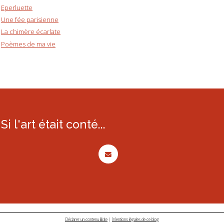
Eperluette
Une fée parisienne
La chimère écarlate
Poèmes de ma vie
Si l'art était conté...
Déclarer un contenu illicite
|
Mentions légales de ce blog