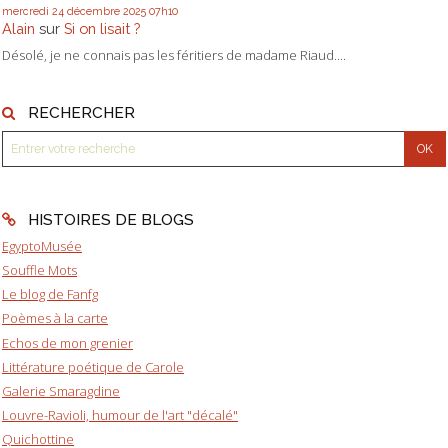
mercredi 24
décembre 2025
07h10
Alain
sur
Si on lisait ?
Désolé, je ne connais pas les féritiers de madame Riaud....
RECHERCHER
HISTOIRES DE BLOGS
EgyptoMusée
Souffle Mots
Le blog de Fanfg
Poèmes à la carte
Echos de mon grenier
Littérature poétique de Carole
Galerie Smaragdine
Louvre-Ravioli, humour de l'art "décalé"
Quichottine