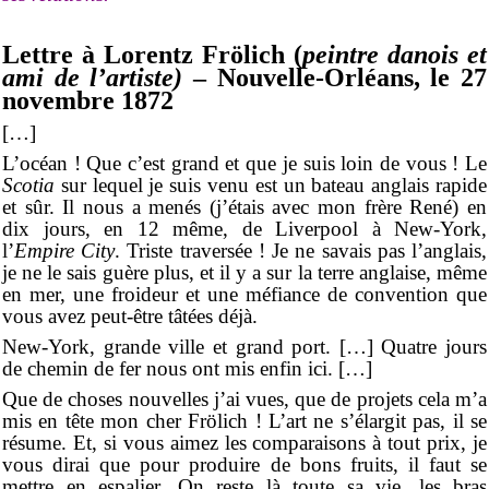
Lettre à Lorentz Frölich (
peintre danois et
ami de l’artiste)
– Nouvelle-Orléans, le 27
novembre 1872
[…]
L’océan ! Que c’est grand et que je suis loin de vous ! Le
Scotia
sur lequel je suis venu est un bateau anglais rapide
et sûr. Il nous a menés (j’étais avec mon frère René) en
dix jours, en 12 même, de Liverpool à New-York,
l’
Empire City
. Triste traversée ! Je ne savais pas l’anglais,
je ne le sais guère plus, et il y a sur la terre anglaise, même
en mer, une froideur et une méfiance de convention que
vous avez peut-être tâtées déjà.
New-York, grande ville et grand port. […] Quatre jours
de chemin de fer nous ont mis enfin ici. […]
Que de choses nouvelles j’ai vues, que de projets cela m’a
mis en tête mon cher Frölich ! L’art ne s’élargit pas, il se
résume. Et, si vous aimez les comparaisons à tout prix, je
vous dirai que pour produire de bons fruits, il faut se
mettre en espalier. On reste là toute sa vie, les bras