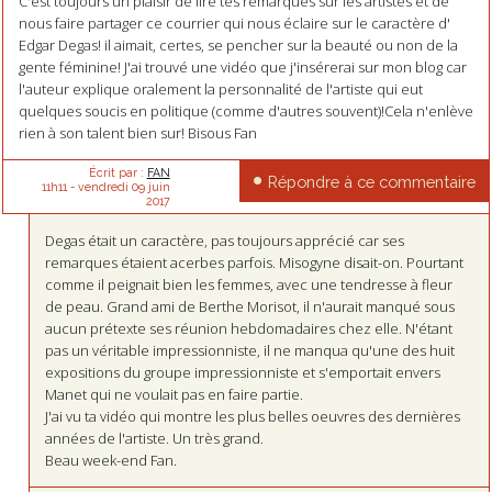
C'est toujours un plaisir de lire tes remarques sur les artistes et de
nous faire partager ce courrier qui nous éclaire sur le caractère d'
Edgar Degas! il aimait, certes, se pencher sur la beauté ou non de la
gente féminine! J'ai trouvé une vidéo que j'insérerai sur mon blog car
l'auteur explique oralement la personnalité de l'artiste qui eut
quelques soucis en politique (comme d'autres souvent)!Cela n'enlève
rien à son talent bien sur! Bisous Fan
Écrit par :
FAN
Répondre à ce commentaire
11h11
-
vendredi 09
juin
2017
Degas était un caractère, pas toujours apprécié car ses
remarques étaient acerbes parfois. Misogyne disait-on. Pourtant
comme il peignait bien les femmes, avec une tendresse à fleur
de peau. Grand ami de Berthe Morisot, il n'aurait manqué sous
aucun prétexte ses réunion hebdomadaires chez elle. N'étant
pas un véritable impressionniste, il ne manqua qu'une des huit
expositions du groupe impressionniste et s'emportait envers
Manet qui ne voulait pas en faire partie.
J'ai vu ta vidéo qui montre les plus belles oeuvres des dernières
années de l'artiste. Un très grand.
Beau week-end Fan.