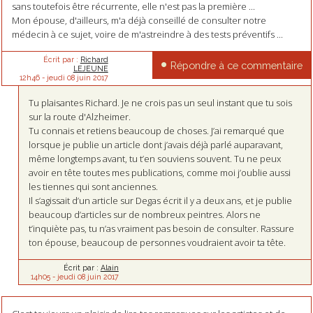
sans toutefois être récurrente, elle n'est pas la première ...
Mon épouse, d'ailleurs, m'a déjà conseillé de consulter notre
médecin à ce sujet, voire de m'astreindre à des tests préventifs ...
Écrit par :
Richard
Répondre à ce commentaire
LEJEUNE
12h46
-
jeudi 08
juin 2017
Tu plaisantes Richard. Je ne crois pas un seul instant que tu sois
sur la route d'Alzheimer.
Tu connais et retiens beaucoup de choses. J’ai remarqué que
lorsque je publie un article dont j’avais déjà parlé auparavant,
même longtemps avant, tu t’en souviens souvent. Tu ne peux
avoir en tête toutes mes publications, comme moi j’oublie aussi
les tiennes qui sont anciennes.
Il s’agissait d’un article sur Degas écrit il y a deux ans, et je publie
beaucoup d’articles sur de nombreux peintres. Alors ne
t’inquiète pas, tu n’as vraiment pas besoin de consulter. Rassure
ton épouse, beaucoup de personnes voudraient avoir ta tête.
Écrit par :
Alain
14h05
-
jeudi 08
juin 2017