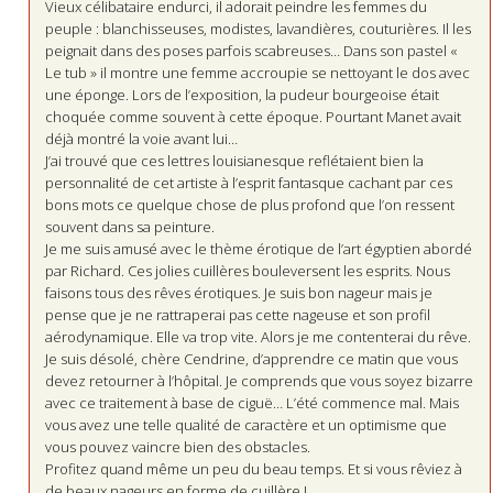
Vieux célibataire endurci, il adorait peindre les femmes du
peuple : blanchisseuses, modistes, lavandières, couturières. Il les
peignait dans des poses parfois scabreuses… Dans son pastel «
Le tub » il montre une femme accroupie se nettoyant le dos avec
une éponge. Lors de l’exposition, la pudeur bourgeoise était
choquée comme souvent à cette époque. Pourtant Manet avait
déjà montré la voie avant lui…
J’ai trouvé que ces lettres louisianesque reflétaient bien la
personnalité de cet artiste à l’esprit fantasque cachant par ces
bons mots ce quelque chose de plus profond que l’on ressent
souvent dans sa peinture.
Je me suis amusé avec le thème érotique de l’art égyptien abordé
par Richard. Ces jolies cuillères bouleversent les esprits. Nous
faisons tous des rêves érotiques. Je suis bon nageur mais je
pense que je ne rattraperai pas cette nageuse et son profil
aérodynamique. Elle va trop vite. Alors je me contenterai du rêve.
Je suis désolé, chère Cendrine, d’apprendre ce matin que vous
devez retourner à l’hôpital. Je comprends que vous soyez bizarre
avec ce traitement à base de ciguë… L’été commence mal. Mais
vous avez une telle qualité de caractère et un optimisme que
vous pouvez vaincre bien des obstacles.
Profitez quand même un peu du beau temps. Et si vous rêviez à
de beaux nageurs en forme de cuillère !