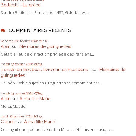
Botticelli - La grâce
Sandro Botticelli – Printemps, 1485, Galerie des...
COMMENTAIRES RÉCENTS
vendredi 20
février 2026
08h12
Alain
sur
Mémoires de guinguettes
C’était le lieu de distraction privilégié des Parisiens...
mardi 17
février 2026
23h13
il existe un très beau livre sur les musiciens...
sur
Mémoires de
guinguettes
Un inépuisable sujet les guinguettes se comptaient par...
mardi 13
janvier 2026
07h51
Alain
sur
À ma fille Marie
Merci, Claude.
lundi 12
janvier 2026
20h55
Claude
sur
À ma fille Marie
Ce magnifique poème de Gaston Miron a été mis en musique...