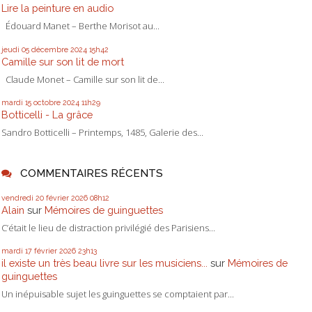
Lire la peinture en audio
Édouard Manet – Berthe Morisot au...
jeudi 05
décembre 2024
15h42
Camille sur son lit de mort
Claude Monet – Camille sur son lit de...
mardi 15
octobre 2024
11h29
Botticelli - La grâce
Sandro Botticelli – Printemps, 1485, Galerie des...
COMMENTAIRES RÉCENTS
vendredi 20
février 2026
08h12
Alain
sur
Mémoires de guinguettes
C’était le lieu de distraction privilégié des Parisiens...
mardi 17
février 2026
23h13
il existe un très beau livre sur les musiciens...
sur
Mémoires de
guinguettes
Un inépuisable sujet les guinguettes se comptaient par...