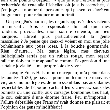
recherchée de cette aile Richelieu où je suis accrochée, si
j’en juge au nombre de personnes qui passent et s’arrêtent
longuement pour reluquer mon portrait…
Un peu gênés parfois, les regards appuyés des visiteurs
m’amusent… Suis-je responsable du fait que mes
rondeurs provocantes, mon sourire entendu, un peu
narquois, attirent plus particulièrement la gente
masculine ? Je pense que ceux-ci voient en moi une jolie
bohémienne aux joues roses, à la bouche gourmande.
Rien d’autre… Ma tenue légère, mes cheveux
indisciplinés serrés par un ruban rouge, mon regard
railleur, doivent leur apparaître comme l’expression d’une
certaine jovialité… ma propre joie de vivre.
Lorsque Frans Hals, mon concepteur, m’a peinte dans
les années 1630, je passais pour une femme de mauvaise
vie, aux mœurs légères. Je ne ressemblais pas aux dames
respectables de l’époque cachant leurs cheveux sous des
bonnets ou une coiffe, aux corsages boutonnés très haut,
le cou ceinturé d’une énorme fraise. Peu m’importait :
l’allure débraillée que Frans m’avait donnée me plaisait et
l’opinion des gens m’indifférait !