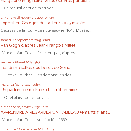
Ma galerie imaginaire : Si les oeuvres parlaient
Ce recueil vient de m’arriver...
dimanche 16
novembre 2025
09h29
Exposition Georges de La Tour 2025 musée...
Georges de la Tour – Le nouveau-né, 1648, Musée...
samedi 27
septembre 2025
08h23
Van Gogh d'après Jean-François Millet
Vincent Van Gogh – Premiers pas, d’après...
vendredi 18
avril 2025
15h36
Les demoiselles des bords de Seine
Gustave Courbet – Les demoiselles des...
mardi 04
février 2025
10h35
Un parfum de moka et de térébenthine
Quel plaisir de retrouver,...
dimanche 12
janvier 2025
10h40
APPRENDRE À REGARDER UN TABLEAU (enfants 9 ans...
Vincent Van Gogh - Nuit étoilée, 1889,...
dimanche 22
décembre 2024
12h19