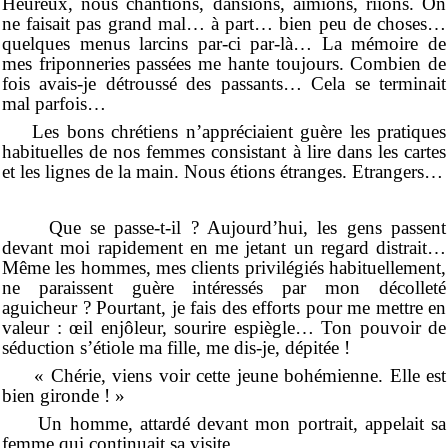
Heureux, nous chantions, dansions, aimions, riions. On
ne faisait pas grand mal… à part… bien peu de choses…
quelques menus larcins par-ci par-là… La mémoire de
mes friponneries passées me hante toujours. Combien de
fois avais-je détroussé des passants… Cela se terminait
mal parfois…
Les bons chrétiens n’appréciaient guère les pratiques
habituelles de nos femmes consistant à lire dans les cartes
et les lignes de la main. Nous étions étranges. Etrangers…
Que se passe-t-il ? Aujourd’hui, les gens passent
devant moi rapidement en me jetant un regard distrait…
Même les hommes, mes clients privilégiés habituellement,
ne paraissent guère intéressés par mon décolleté
aguicheur ? Pourtant, je fais des efforts pour me mettre en
valeur : œil enjôleur, sourire espiègle… Ton pouvoir de
séduction s’étiole ma fille, me dis-je, dépitée !
« Chérie, viens voir cette jeune bohémienne. Elle est
bien gironde ! »
Un homme, attardé devant mon portrait, appelait sa
femme qui continuait sa visite.