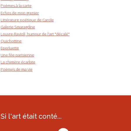
Poèmes à la carte
Echos de mon grenier
Littérature poétique de Carole
Galerie Smaragdine
Louvre-Ravioli, humour de l'art "décalé"
Quichottine
Eperluette
Une fée parisienne
La chimère écarlate
Poèmes de ma vie
Si l'art était conté...