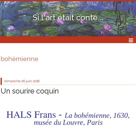
Si l'art était conté...
bohémienne
dimanche 26
juin 2016
Un sourire coquin
HALS Frans
-
La bohémienne, 1630,
musée du Louvre, Paris