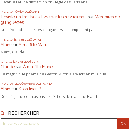
C’était le lieu de distraction privilégié des Parisiens...
mardi 17
février 2026
23h13
il existe un très beau livre sur les musiciens...
sur
Mémoires de
guinguettes
Un inépuisable sujet les guinguettes se comptaient par...
mardi 13
janvier 2026
07h51
Alain
sur
À ma fille Marie
Merci, Claude.
lundi 12
janvier 2026
20h55
Claude
sur
À ma fille Marie
Ce magnifique poème de Gaston Miron a été mis en musique...
mercredi 24
décembre 2025
07h10
Alain
sur
Si on lisait ?
Désolé, je ne connais pas les féritiers de madame Riaud....
RECHERCHER