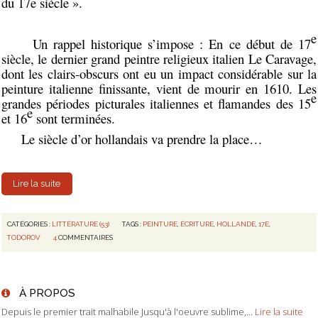
du 17e siècle ».
e
Un rappel historique s’impose :
En ce début de 17
siècle, le dernier grand peintre religieux italien Le Caravage,
dont les clairs-obscurs ont eu un impact considérable sur la
peinture italienne finissante, vient de mourir en 1610. Les
e
grandes périodes picturales italiennes et flamandes des 15
e
et 16
sont terminées.
Le siècle d’or hollandais va prendre la place…
Lire la suite
CATÉGORIES :
LITTÉRATURE (53)
TAGS :
PEINTURE
,
ÉCRITURE
,
HOLLANDE
,
17E
,
TODOROV
4
COMMENTAIRES
À PROPOS
Depuis le premier trait malhabile Jusqu'à l'oeuvre sublime,...
Lire la suite