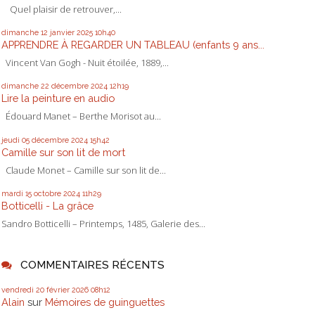
Quel plaisir de retrouver,...
dimanche 12
janvier 2025
10h40
APPRENDRE À REGARDER UN TABLEAU (enfants 9 ans...
Vincent Van Gogh - Nuit étoilée, 1889,...
dimanche 22
décembre 2024
12h19
Lire la peinture en audio
Édouard Manet – Berthe Morisot au...
jeudi 05
décembre 2024
15h42
Camille sur son lit de mort
Claude Monet – Camille sur son lit de...
mardi 15
octobre 2024
11h29
Botticelli - La grâce
Sandro Botticelli – Printemps, 1485, Galerie des...
COMMENTAIRES RÉCENTS
vendredi 20
février 2026
08h12
Alain
sur
Mémoires de guinguettes