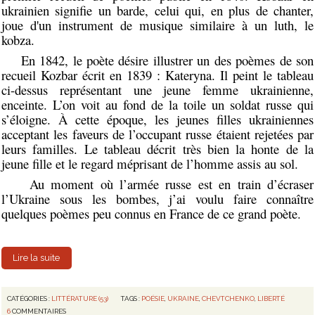
ukrainien signifie un barde, celui qui, en plus de chanter,
joue d'un instrument de musique similaire à un luth, le
kobza.
En 1842, le poète désire illustrer un des poèmes de son
recueil Kozbar écrit en 1839 : Kateryna. Il peint le tableau
ci-dessus représentant une jeune femme ukrainienne,
enceinte. L’on voit au fond de la toile un soldat russe qui
s’éloigne. À cette époque, les jeunes filles ukrainiennes
acceptant les faveurs de l’occupant russe étaient rejetées par
leurs familles. Le tableau décrit très bien la honte de la
jeune fille et le regard méprisant de l’homme assis au sol.
Au moment où l’armée russe est en train d’écraser
l’Ukraine sous les bombes, j’ai voulu faire connaître
quelques poèmes peu connus en France de ce grand poète.
Lire la suite
CATÉGORIES :
LITTÉRATURE (53)
TAGS :
POÉSIE
,
UKRAINE
,
CHEVTCHENKO
,
LIBERTÉ
6
COMMENTAIRES