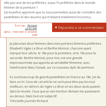
elle pas une de tes préférées, si pas TA préférée dans le monde
féminin de la peinture ?
J'ai toutefois apprécié que tu nous permettes aussi de connaître des
pastellistes et des œuvres qui m'étaient totalement inconnus.
Écrit par :
Richard
Répondre à ce commentaire
LEJEUNE
09h11
-
mercredi 17
octobre
2018
Je placerais deux femmes dans mes peintres féminins préférées :
Elisabeth Vigée Le Brun et Berthe Morisot, chacune ayant
marqué leur siècle, le 18e pour la première, et le 19e pour la
seconde. Berthe Morisot, pour moi, est une grande
impressionniste qui apporta sa sensibilité féminine, avec
l’américaine Mary Cassatt, sur ce nouveau style de peinture.
Il y eut beaucoup de grands pastellistes en France au 18e. J’ai du
faire un tri. Ceux de cet article ne sont peut-être pas les tout
meilleurs, en dehors de Vigée Le Brun et ses deux seuls pastels
dans le musée. Ceux que je vais montrer demain me paraissent
au-dessus. Mais tout est subjectif.
Très belle journée Richard.