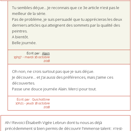
Tu sembles déçue… Je reconnais que ce 3e article n’est pas le
meilleur de la série.
Pas de problème, je suis persuadé que tu apprécieras les deux
derniers articles qui atteignent des sommets par la qualité des
peintres.
A bientôt.
Belle journée.
Écrit par :
Alain
15h57
-
mardi 16
octobre
2018
Oh non, ne crois surtout pas que je suis déçue.
Je découvre... et j'ai aussi des préférences, mais j'aime ces
découvertes.
Passe une douce journée Alain. Merci pour tout.
Écrit par :
Quichottine
10h21
-
jeudi 18
octobre
2018
Ah ! Revoici Élisabeth Vigée Lebrun dont tu nous as déjà
précédemment si bien permis de découvrir l'immense talent : n'est-