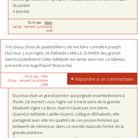
du pastel.
A bientôt.
Écrit par :
Alain
14h35
-
samedi 13
octobre
2018
Très beau choix de pastels!!Merci de me faire connaître Joseph
Ducreux, Louis Vigée, et Adélaïde LABILLE-GUIARD!! des grands
talents pastellistes!! Cette Adélaïde me laisse sans voix, ce tableau
présenté est magnifique!! Bisous Fan
Écrit par :
FAN
Répondre à ce commentaire
17h54
-
samedi 13
octobre
2018
Ducreux était un grand peintre qui peignait essentiellement à
l’huile. J’ai montré Louis Vigée car il est le père de la grande
Elisabeth Vigée Le Brun, mais il n’avait pas son talent.
Quand à Adélaïde Labille-Guiard, collègue d’Elisabeth, elle
partageait avec elle les qualités de ces jeunes femmes qui
tentaient de s’immiscer dans ce monde masculin fermé de la
grande peinture.