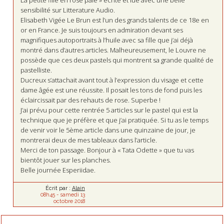
La petite fille en rose pâle » écrite et lue avec une belle
sensibilité sur Litterature Audio.
Elisabeth Vigée Le Brun est l’un des grands talents de ce 18e en
or en France. Je suis toujours en admiration devant ses
magnifiques autoportraits à l’huile avec sa fille que j’ai déjà
montré dans d’autres articles. Malheureusement, le Louvre ne
possède que ces deux pastels qui montrent sa grande qualité de
pastelliste.
Ducreux s’attachait avant tout à l’expression du visage et cette
dame âgée est une réussite. Il posait les tons de fond puis les
éclaircissait par des rehauts de rose. Superbe !
J’ai prévu pour cette rentrée 5 articles sur le pastel qui est la
technique que je préfère et que j’ai pratiquée. Si tu as le temps
de venir voir le 5ème article dans une quinzaine de jour, je
montrerai deux de mes tableaux dans l’article.
Merci de ton passage. Bonjour à « Tata Odette » que tu vas
bientôt jouer sur les planches.
Belle journée Esperiidae.
Écrit par :
Alain
08h45
-
samedi 13
octobre 2018