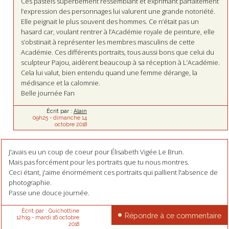
Ces pastels superbement ressemblant et exprimant parfaitement
l’expression des personnages lui valurent une grande notoriété.
Elle peignait le plus souvent des hommes. Ce n’était pas un
hasard car, voulant rentrer à l’Académie royale de peinture, elle
s’obstinait à représenter les membres masculins de cette
Académie. Ces différents portraits, tous aussi bons que celui du
sculpteur Pajou, aidèrent beaucoup à sa réception à L’Académie.
Cela lui valut, bien entendu quand une femme dérange, la
médisance et la calomnie.
Belle journée Fan
Écrit par :
Alain
09h25
-
dimanche 14
octobre 2018
J'avais eu un coup de coeur pour Élisabeth Vigée Le Brun.
Mais pas forcément pour les portraits que tu nous montres.
Ceci étant, j'aime énormément ces portraits qui pallient l'absence de
photographie.
Passe une douce journée.
Écrit par :
Quichottine
Répondre à ce commentaire
12h19
-
mardi 16
octobre
2018