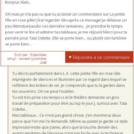
Bonjour Alain,
Oh mais je n'ai pas vu que tu as laissé un commentaire sur La petite
fille en rose pâle! J'irai regarder dès après ce message! Je délaisse un
peu litteratureaudio ces dernière semaines... Je prendrai le temps
pour venir te lire et admirer tes tableaux, je me réjouis! Merci pour ta
pensée pour Tata Odette. Elle se porte bien... ou plutôt son fantôme
se porte bien...
Écrit par :
Esperiidae
Répondre à ce commentaire
10h47
-
samedi 13
octobre
2018
Tu décris parfaitement dans L.A. cette petite fille en rose râle
imprégnée de silences et illuminée par ce regard dans lequel se
reflètent des bribes de vie. Je comprends que tu la gardes dans
tes souvenirs. On ne peut l'oublier.
Tu est très prise ces temps-ci et le théâtre demande un gros
travail de préparation pour être au top le jour J, surtout avec Tata
Odette...
Mes tableaux... Ce n'est pas grand chose. J'en montrerai deux
parce que l'on me l'a demandé. Même au pastel je garde ce style
impressionniste que j'aime, alors que la touche divisée des
avants-gardistes de l'époque n'est pas facile avec la technique