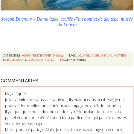
Joseph Ducreux – Dame âgée, coiffée d’un bonnet de dentelle, musée
du Louvre
CATÉGORIES :
HISTOIRES D'EXPOSITIONS (44)
TAGS :
LOUVRE
,
VIGÉE LE BRUN
,
NATTIER
,
LABILLE-GUIARD
,
DUCREUX
,
PASTEL
13
COMMENTAIRES
COMMENTAIRES
Magnifique!
Je les admire tous aussi ces artistes, ils étaient dans ma thèse, je ne
pourrais les oublier tant ils m'ont accompagnée au fil des années...
Il y a quelque chose de doux et de mystérieux dans les nacres du
pastel et une force d'exécution bien particulière qui palpite dans les
yeux des personnages
Merci pour ce partage Alain, je n'insiste pas davantage en écriture,