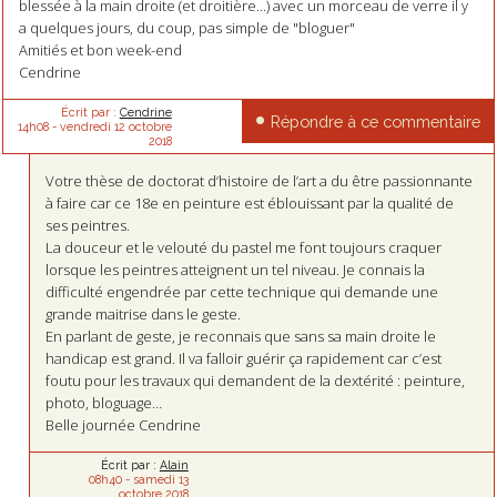
blessée à la main droite (et droitière...) avec un morceau de verre il y
a quelques jours, du coup, pas simple de "bloguer"
Amitiés et bon week-end
Cendrine
Écrit par :
Cendrine
Répondre à ce commentaire
14h08
-
vendredi 12
octobre
2018
Votre thèse de doctorat d’histoire de l’art a du être passionnante
à faire car ce 18e en peinture est éblouissant par la qualité de
ses peintres.
La douceur et le velouté du pastel me font toujours craquer
lorsque les peintres atteignent un tel niveau. Je connais la
difficulté engendrée par cette technique qui demande une
grande maitrise dans le geste.
En parlant de geste, je reconnais que sans sa main droite le
handicap est grand. Il va falloir guérir ça rapidement car c’est
foutu pour les travaux qui demandent de la dextérité : peinture,
photo, bloguage…
Belle journée Cendrine
Écrit par :
Alain
08h40
-
samedi 13
octobre 2018