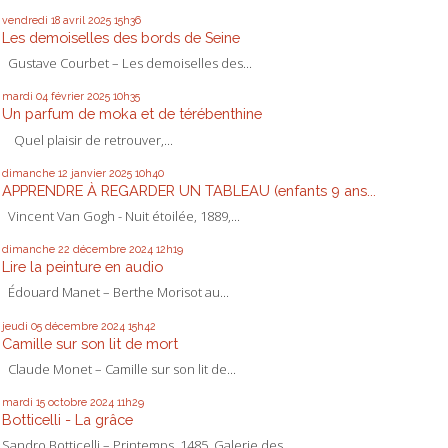
vendredi 18
avril 2025
15h36
Les demoiselles des bords de Seine
Gustave Courbet – Les demoiselles des...
mardi 04
février 2025
10h35
Un parfum de moka et de térébenthine
Quel plaisir de retrouver,...
dimanche 12
janvier 2025
10h40
APPRENDRE À REGARDER UN TABLEAU (enfants 9 ans...
Vincent Van Gogh - Nuit étoilée, 1889,...
dimanche 22
décembre 2024
12h19
Lire la peinture en audio
Édouard Manet – Berthe Morisot au...
jeudi 05
décembre 2024
15h42
Camille sur son lit de mort
Claude Monet – Camille sur son lit de...
mardi 15
octobre 2024
11h29
Botticelli - La grâce
Sandro Botticelli – Printemps, 1485, Galerie des...