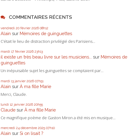
COMMENTAIRES RÉCENTS
vendredi 20
février 2026
08h12
Alain
sur
Mémoires de guinguettes
C’était le lieu de distraction privilégié des Parisiens...
mardi 17
février 2026
23h13
il existe un très beau livre sur les musiciens...
sur
Mémoires de
guinguettes
Un inépuisable sujet les guinguettes se comptaient par...
mardi 13
janvier 2026
07h51
Alain
sur
À ma fille Marie
Merci, Claude.
lundi 12
janvier 2026
20h55
Claude
sur
À ma fille Marie
Ce magnifique poème de Gaston Miron a été mis en musique...
mercredi 24
décembre 2025
07h10
Alain
sur
Si on lisait ?