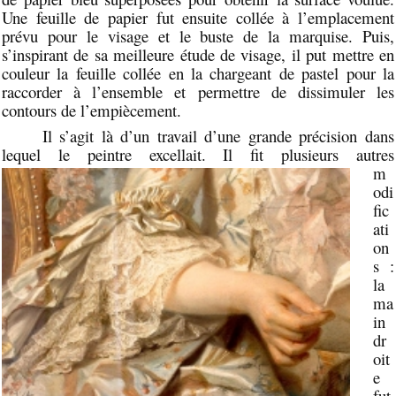
Une feuille de papier fut ensuite collée à l’emplacement
prévu pour le visage et le buste de la marquise. Puis,
s’inspirant de sa meilleure étude de visage, il put mettre en
couleur la feuille collée en la chargeant de pastel pour la
raccorder à l’ensemble et permettre de dissimuler les
contours de l’empiècement.
Il s’agit là d’un travail d’une grande précision dans
lequel le peintre excellait. Il fit
plusieurs autres
m
odi
fic
ati
on
s :
la
ma
in
dr
oit
e
fut