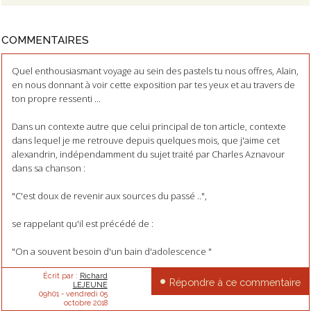
COMMENTAIRES
Quel enthousiasmant voyage au sein des pastels tu nous offres, Alain,
en nous donnant à voir cette exposition par tes yeux et au travers de
ton propre ressenti ...
Dans un contexte autre que celui principal de ton article, contexte
dans lequel je me retrouve depuis quelques mois, que j'aime cet
alexandrin, indépendamment du sujet traité par Charles Aznavour
dans sa chanson :
"C'est doux de revenir aux sources du passé ..",
se rappelant qu'il est précédé de :
"On a souvent besoin d'un bain d'adolescence "
Écrit par :
Richard
Répondre à ce commentaire
LEJEUNE
09h01
-
vendredi 05
octobre 2018