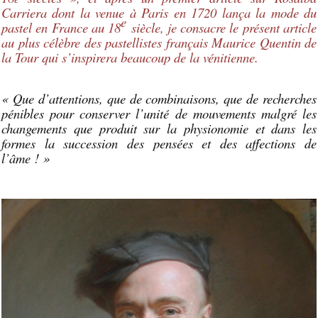
Carriera dont la venue à Paris en 1720 lança la mode du
e
pastel en France au 18
siècle, je consacre le présent article
au plus célèbre des pastellistes français Maurice Quentin de
la Tour qui s’inspirera beaucoup de la vénitienne.
« Que d’attentions, que de combinaisons, que de recherches
pénibles pour conserver l’unité de mouvements malgré les
changements que produit sur la physionomie et dans les
formes la succession des pensées et des affections de
l’âme ! »