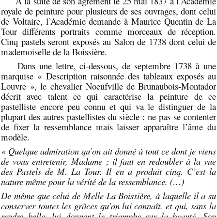
A la suite de son agrément le 25 mai 1837 à l’Académie
royale de peinture pour plusieurs de ses ouvrages, dont celui
de Voltaire, l’Académie demande à Maurice Quentin de La
Tour différents portraits comme morceaux de réception.
Cinq pastels seront exposés au Salon de 1738 dont celui de
mademoiselle de la Boissière.
Dans une lettre, ci-dessous, de septembre 1738 à une
marquise « Description raisonnée des tableaux exposés au
Louvre », le chevalier Noeufville de Brunaubois-Montador
décrit avec talent ce qui caractérise la peinture de ce
pastelliste encore peu connu et qui va le distinguer de la
plupart des autres pastellistes du siècle : ne pas se contenter
de fixer la ressemblance mais laisser apparaître l’âme du
modèle.
« Quelque admiration qu’on ait donné à tout ce dont je viens
de vous entretenir, Madame ; il faut en redoubler à la vue
des Pastels de M. La Tour. Il en a produit cinq. C’est la
nature même pour la vérité de la ressemblance. (…)
De même que celui de Melle La Boissière, à laquelle il a su
conserver toutes les grâces qu’on lui connaît, et qui, sans la
rendre belle, lui donnent le triomphe sur la beauté. Son