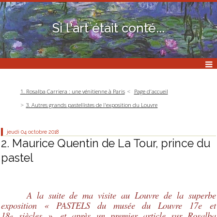
Si l'art était conté...
1. Rosalba Carriera : une vénitienne à Paris
Page d'accueil
3. Autres grands pastellistes de l'exposition du Louvre
jeudi 04
octobre 2018
2. Maurice Quentin de La Tour, prince du
pastel
A la suite de ma visite au Louvre de la superbe
exposition « PASTELS du musée du Louvre 17e
et
18
siècles », et après un premier article sur Rosalba
e