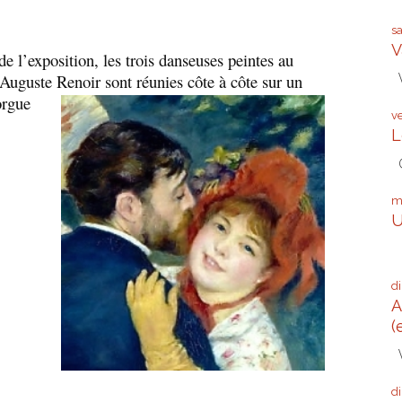
s
V
 l’exposition, les trois danseuses peintes au
V
uguste Renoir sont réunies côte à côte sur
un
orgue
v
L
G
m
U
Q
d
A
(
V
d