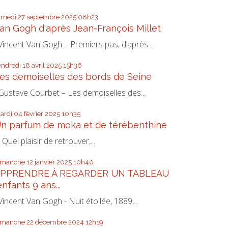
amedi 27
septembre 2025
08h23
an Gogh d'après Jean-François Millet
incent Van Gogh – Premiers pas, d’après...
endredi 18
avril 2025
15h36
es demoiselles des bords de Seine
ustave Courbet – Les demoiselles des...
ardi 04
février 2025
10h35
n parfum de moka et de térébenthine
uel plaisir de retrouver,...
imanche 12
janvier 2025
10h40
PPRENDRE À REGARDER UN TABLEAU
enfants 9 ans...
incent Van Gogh - Nuit étoilée, 1889,...
imanche 22
décembre 2024
12h19