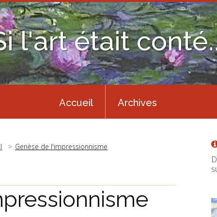
Si l'art était conté..
Accueil
Archives
l
Genèse de l'impressionnisme
D
s
mpressionnisme