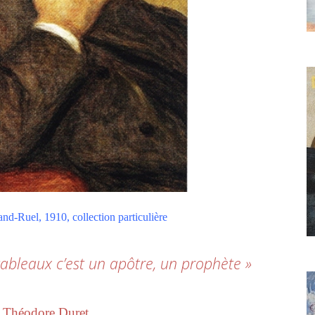
d-Ruel, 1910, collection particulière
ableaux c’est un apôtre, un prophète »
Théodore Duret