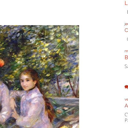
L
É
j
C
C
m
B
S
v
A
C
P