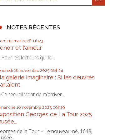
NOTES RÉCENTES
ardi 12
mai 2026
11h23
enoir et l'amour
our les lecteurs qui le...
endredi 28
novembre 2025
08h24
a galerie imaginaire : Si les oeuvres
arlaient
e recueil vient de m’arriver...
imanche 16
novembre 2025
09h29
xposition Georges de La Tour 2025
usée...
eorges de la Tour – Le nouveau-né, 1648,
usée...