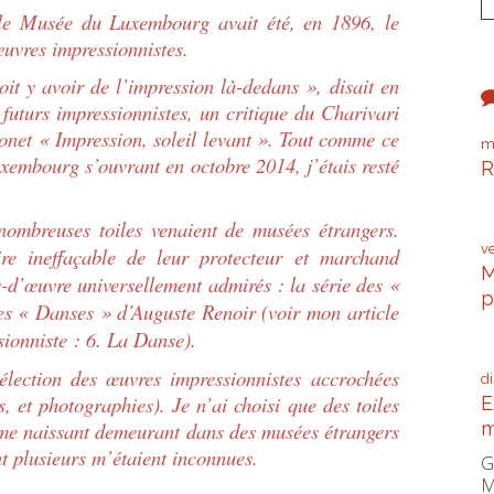
 Musée du Luxembourg avait été, en 1896, le
œuvres impressionnistes.
t y avoir de l’impression là-dedans », disait en
 futurs impressionnistes, un critique du Charivari
net « Impression, soleil levant ». Tout comme ce
m
Luxembourg s’ouvrant en octobre 2014, j’étais resté
R
P
nombreuses toiles venaient de musées étrangers.
v
re ineffaçable de leur protecteur et marchand
M
s-d’œuvre universellement admirés : la série des
«
p
s « Danses » d’Auguste Renoir (voir mon article
C
ionniste : 6. La Danse).
ection des œuvres impressionnistes accrochées
d
, et photographies). Je n’ai choisi que des toiles
E
sme naissant demeurant dans des musées étrangers
m
nt plusieurs m’étaient inconnues.
G
M