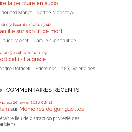
ire la peinture en audio
douard Manet – Berthe Morisot au...
eudi 05
décembre 2024
15h42
amille sur son lit de mort
laude Monet – Camille sur son lit de...
ardi 15
octobre 2024
11h29
otticelli - La grâce
andro Botticelli – Printemps, 1485, Galerie des...
COMMENTAIRES RÉCENTS
endredi 20
février 2026
08h12
lain
sur
Mémoires de guinguettes
’était le lieu de distraction privilégié des
arisiens...