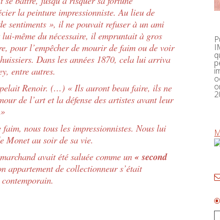
se battre, jusqu’à risquer sa fortune
écier la peinture impressionniste. Au lieu de
de sentiments », il ne pouvait refuser à un ami
 lui-même du nécessaire, il empruntait à gros
P
ère, pour l’empêcher de mourir de faim ou de voir
I
q
 huissiers. Dans les années 1870, cela lui arriva
p
y, entre autres.
i
o
o
pelait Renoir. (…) « Ils auront beau faire, ils ne
2
mour de l’art et la défense des artistes avant leur
 »
im, nous tous les impressionnistes. Nous lui
M
de Monet au soir de sa vie.
u marchand avait été saluée comme un
« second
son appartement de collectionneur s’était
t contemporain.