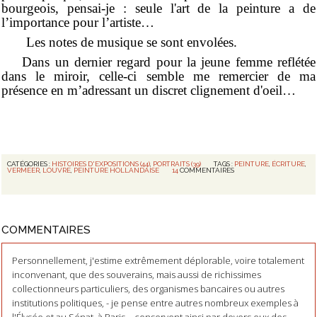
bourgeois, pensai-je : seule l'art de la peinture a de
l’importance pour l’artiste…
Les notes de musique se sont envolées.
Dans un dernier regard pour la jeune femme reflétée
dans le miroir, celle-ci semble me remercier de ma
présence en m’adressant un discret clignement d'oeil…
CATÉGORIES :
HISTOIRES D'EXPOSITIONS (44)
,
PORTRAITS (39)
TAGS :
PEINTURE
,
ÉCRITURE
,
VERMEER
,
LOUVRE
,
PEINTURE HOLLANDAISE
14
COMMENTAIRES
COMMENTAIRES
Personnellement, j'estime extrêmement déplorable, voire totalement
inconvenant, que des souverains, mais aussi de richissimes
collectionneurs particuliers, des organismes bancaires ou autres
institutions politiques, - je pense entre autres nombreux exemples à