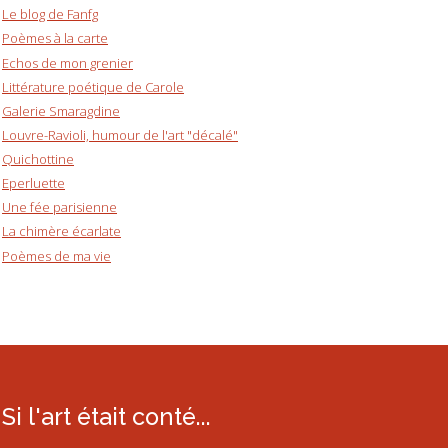
Le blog de Fanfg
Poèmes à la carte
Echos de mon grenier
Littérature poétique de Carole
Galerie Smaragdine
Louvre-Ravioli, humour de l'art "décalé"
Quichottine
Eperluette
Une fée parisienne
La chimère écarlate
Poèmes de ma vie
Si l'art était conté...