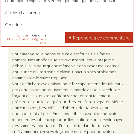
contempler l'exposition Vermeer plus vite que nous le pensons.
Amitiés chaleureuses
Cendrine
Écrit par :
Cendrine
Répondre à ce commentaire
18h41
-
dimanche 05
mars
2017
Pour mes yeux, je pense que cela est foutu. Cela fait de
nombreuses années que ceux-ci m’ennuient. Alors je me
débrouille. Je peux quand même voir des expos mais dans la
douleur ce qui restreint le plaisir. Chacun a ses problèmes
comme vous le savez trop bien.
Vous et Richard avez raison pour l’accaparement des tableaux
par certains. Malheureusement le monde actuel est celui de
l’argent et ses œuvres coûtent si cher et sont tellement
précieuses que les acquéreurs hésitent à s’en séparer. Même
entre musées, il est difficile d’obtenir des tableaux pour
quelques mois. Il est même impossible souvent de pouvoir
imprimer des tableaux pour un livre culturel sans devoir payer
des sommes importantes. Enfin, il reste dans les musées
suffisamment d’œuvres de grande qualité pour pouvoir se