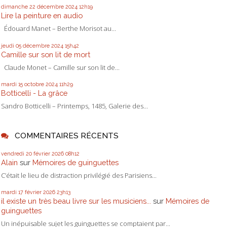
dimanche 22
décembre 2024
12h19
Lire la peinture en audio
Édouard Manet – Berthe Morisot au...
jeudi 05
décembre 2024
15h42
Camille sur son lit de mort
Claude Monet – Camille sur son lit de...
mardi 15
octobre 2024
11h29
Botticelli - La grâce
Sandro Botticelli – Printemps, 1485, Galerie des...
COMMENTAIRES RÉCENTS
vendredi 20
février 2026
08h12
Alain
sur
Mémoires de guinguettes
C’était le lieu de distraction privilégié des Parisiens...
mardi 17
février 2026
23h13
il existe un très beau livre sur les musiciens...
sur
Mémoires de
guinguettes
Un inépuisable sujet les guinguettes se comptaient par...