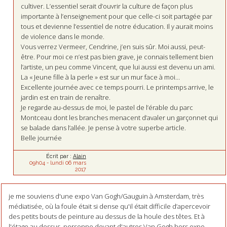
cultiver. L’essentiel serait d’ouvrir la culture de façon plus
importante à l’enseignement pour que celle-ci soit partagée par
tous et devienne l’essentiel de notre éducation. Il y aurait moins
de violence dans le monde.
Vous verrez Vermeer, Cendrine, j’en suis sûr. Moi aussi, peut-
être. Pour moi ce n’est pas bien grave, je connais tellement bien
l’artiste, un peu comme Vincent, que lui aussi est devenu un ami.
La « Jeune fille à la perle » est sur un mur face à moi…
Excellente journée avec ce temps pourri. Le printemps arrive, le
jardin est en train de renaître.
Je regarde au-dessus de moi, le pastel de l’érable du parc
Montceau dont les branches menacent d’avaler un garçonnet qui
se balade dans l’allée. Je pense à votre superbe article.
Belle journée
Écrit par :
Alain
09h04
-
lundi 06
mars
2017
je me souviens d'une expo Van Gogh/Gauguin à Amsterdam, très
médiatisée, où la foule était si dense qu'il était difficile d’apercevoir
des petits bouts de peinture au dessus de la houle des têtes. Et à
l'étage au dessus, personne devant d'autres Van Gogh hors expo.