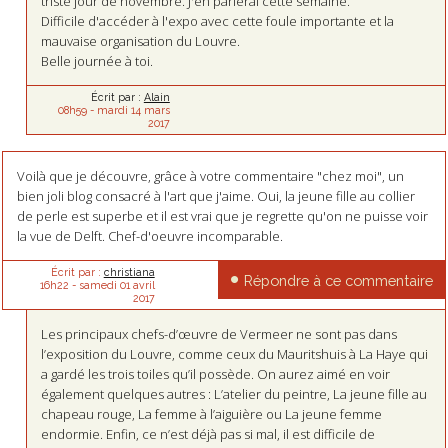
triste jour de novembre. J'en parlerai cette semaine.
Difficile d'accéder à l'expo avec cette foule importante et la
mauvaise organisation du Louvre.
Belle journée à toi.
Écrit par :
Alain
08h59
-
mardi 14
mars
2017
Voilà que je découvre, grâce à votre commentaire "chez moi", un
bien joli blog consacré à l'art que j'aime. Oui, la jeune fille au collier
de perle est superbe et il est vrai que je regrette qu'on ne puisse voir
la vue de Delft. Chef-d'oeuvre incomparable.
Écrit par :
christiana
Répondre à ce commentaire
16h22
-
samedi 01
avril
2017
Les principaux chefs-d’œuvre de Vermeer ne sont pas dans
l’exposition du Louvre, comme ceux du Mauritshuis à La Haye qui
a gardé les trois toiles qu’il possède. On aurez aimé en voir
également quelques autres : L’atelier du peintre, La jeune fille au
chapeau rouge, La femme à l’aiguière ou La jeune femme
endormie. Enfin, ce n’est déjà pas si mal, il est difficile de