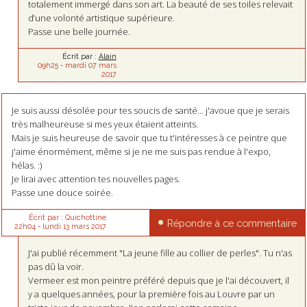
totalement immergé dans son art. La beauté de ses toiles relevait
d’une volonté artistique supérieure.
Passe une belle journée.
Écrit par :
Alain
09h25
-
mardi 07
mars
2017
Je suis aussi désolée pour tes soucis de santé... j'avoue que je serais
très malheureuse si mes yeux étaient atteints.
Mais je suis heureuse de savoir que tu t'intéresses à ce peintre que
j'aime énormément, même si je ne me suis pas rendue à l'expo,
hélas. :)
Je lirai avec attention tes nouvelles pages.
Passe une douce soirée.
Écrit par :
Quichottine
Répondre à ce commentaire
22h04
-
lundi 13
mars 2017
J'ai publié récemment "La jeune fille au collier de perles". Tu n'as
pas dû la voir.
Vermeer est mon peintre préféré depuis que je l'ai découvert, il
y a quelques années, pour la première fois au Louvre par un