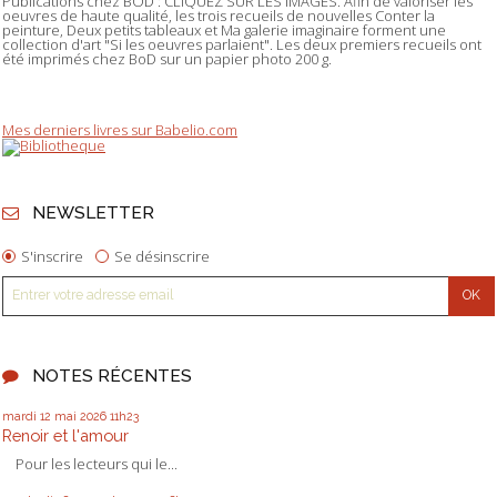
Publications chez BOD : CLIQUEZ SUR LES IMAGES. Afin de valoriser les
oeuvres de haute qualité, les trois recueils de nouvelles Conter la
peinture, Deux petits tableaux et Ma galerie imaginaire forment une
collection d'art "Si les oeuvres parlaient". Les deux premiers recueils ont
été imprimés chez BoD sur un papier photo 200 g.
Mes derniers livres sur Babelio.com
NEWSLETTER
S'inscrire
Se désinscrire
NOTES RÉCENTES
mardi 12
mai 2026
11h23
Renoir et l'amour
Pour les lecteurs qui le...