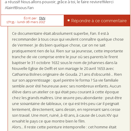
a réussi!! Nous allons pouvoir, grâce à toi, le faire revivre!!Merci
Alain!!Bisous Fan
Écrit par :
FAN
Répondre à ce commentaire
17h35
-
lundi 06
mars 2017
Ce documentaire était absolument superbe, Fan. Il est à
recommander à tous ceux qui veulent connaître quelque chose
de Vermeer. Je dis bien quelque chose, car on ne sait
pratiquement rien de lui. Rien sur sa jeunesse, cette importante
tranche de vie comprise entre le jour où ses parents le firent
baptiser le 31 octobre 1632 sous le nom de Johannes dans la
Nouvelle Eglise de Delft et son mariage le 20 avril 1653 avec
Catharina Bolnes originaire de Gouda. 21 ans d’obscurité... Rien
sur son apprentissage : quel peintre le forma ? Sa vie familiale
semble avoir été heureuse avec ses nombreux enfants. Aucun
élève dans un atelier ce qui était peu courant à cette époque
chez les grands maîtres. Une œuvre peu abondante : peut-être
une soixantaine de tableaux, ce qui est très peu car il peignait
lentement, directement, sans dessin, en reprenant sans cesse
son travail. Une mort, ruiné, à 43 ans, à cause de Louis XIV qui
envahit le pays ce que montre bien le film.
Alors… Il reste cette peinture intemporelle : cet homme était