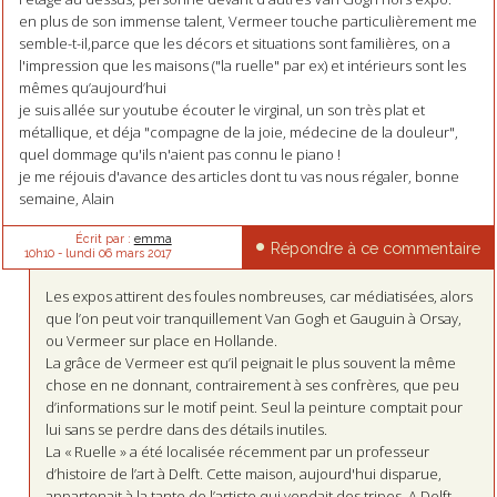
en plus de son immense talent, Vermeer touche particulièrement me
semble-t-il,parce que les décors et situations sont familières, on a
l'impression que les maisons ("la ruelle" par ex) et intérieurs sont les
mêmes qu’aujourd’hui
je suis allée sur youtube écouter le virginal, un son très plat et
métallique, et déja "compagne de la joie, médecine de la douleur",
quel dommage qu'ils n'aient pas connu le piano !
je me réjouis d'avance des articles dont tu vas nous régaler, bonne
semaine, Alain
Écrit par :
emma
Répondre à ce commentaire
10h10
-
lundi 06
mars 2017
Les expos attirent des foules nombreuses, car médiatisées, alors
que l’on peut voir tranquillement Van Gogh et Gauguin à Orsay,
ou Vermeer sur place en Hollande.
La grâce de Vermeer est qu’il peignait le plus souvent la même
chose en ne donnant, contrairement à ses confrères, que peu
d’informations sur le motif peint. Seul la peinture comptait pour
lui sans se perdre dans des détails inutiles.
La « Ruelle » a été localisée récemment par un professeur
d’histoire de l’art à Delft. Cette maison, aujourd'hui disparue,
appartenait à la tante de l’artiste qui vendait des tripes. A Delft,