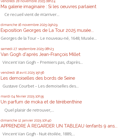
vendredi 28
novembre 2025
08h24
Ma galerie imaginaire : Si les oeuvres parlaient
Ce recueil vient de m’arriver...
dimanche 16
novembre 2025
09h29
Exposition Georges de La Tour 2025 musée...
Georges de la Tour – Le nouveau-né, 1648, Musée...
samedi 27
septembre 2025
08h23
Van Gogh d'après Jean-François Millet
Vincent Van Gogh – Premiers pas, d’après...
vendredi 18
avril 2025
15h36
Les demoiselles des bords de Seine
Gustave Courbet – Les demoiselles des...
mardi 04
février 2025
10h35
Un parfum de moka et de térébenthine
Quel plaisir de retrouver,...
dimanche 12
janvier 2025
10h40
APPRENDRE À REGARDER UN TABLEAU (enfants 9 ans...
Vincent Van Gogh - Nuit étoilée, 1889,...