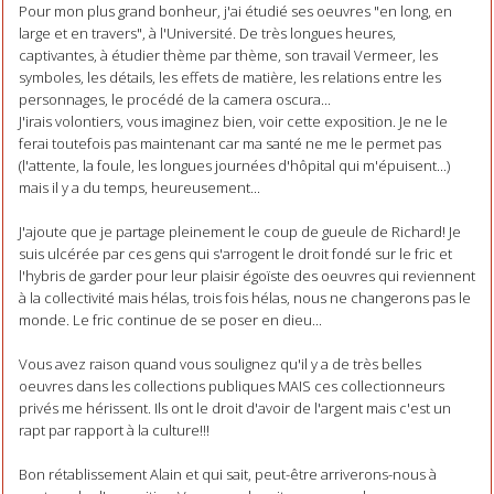
Pour mon plus grand bonheur, j'ai étudié ses oeuvres "en long, en
large et en travers", à l'Université. De très longues heures,
captivantes, à étudier thème par thème, son travail Vermeer, les
symboles, les détails, les effets de matière, les relations entre les
personnages, le procédé de la camera oscura...
J'irais volontiers, vous imaginez bien, voir cette exposition. Je ne le
ferai toutefois pas maintenant car ma santé ne me le permet pas
(l'attente, la foule, les longues journées d'hôpital qui m'épuisent...)
mais il y a du temps, heureusement...
J'ajoute que je partage pleinement le coup de gueule de Richard! Je
suis ulcérée par ces gens qui s'arrogent le droit fondé sur le fric et
l'hybris de garder pour leur plaisir égoïste des oeuvres qui reviennent
à la collectivité mais hélas, trois fois hélas, nous ne changerons pas le
monde. Le fric continue de se poser en dieu...
Vous avez raison quand vous soulignez qu'il y a de très belles
oeuvres dans les collections publiques MAIS ces collectionneurs
privés me hérissent. Ils ont le droit d'avoir de l'argent mais c'est un
rapt par rapport à la culture!!!
Bon rétablissement Alain et qui sait, peut-être arriverons-nous à