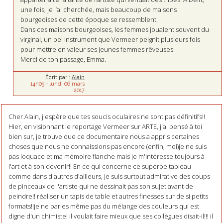
une fois, je l’ai cherchée, mais beaucoup de maisons
bourgeoises de cette époque se ressemblent.
Dans ces maisons bourgeoises, les femmes jouaient souvent du
virginal, un bel instrument que Vermeer peignit plusieurs fois
pour mettre en valeur ses jeunes femmes rêveuses.
Merci de ton passage, Emma.
Écrit par :
Alain
14h05
-
lundi 06
mars
2017
Cher Alain, j'espère que tes soucis oculaires ne sont pas définitifs!!
Hier, en visionnant le reportage Vermeer sur ARTE, j'ai pensé à toi
bien sur, je trouve que ce documentaire nous a appris certaines
choses que nous ne connaissions pas encore (enfin, moi)je ne suis
pas loquace et ma mémoire flanche mais je m'intéresse toujours à
l'art et à son devenir!! En ce qui concerne ce superbe tableau
comme dans d'autres d'ailleurs, je suis surtout admirative des coups
de pinceaux de l'artiste qui ne dessinait pas son sujet avant de
peindre!! réaliser un tapis de table et autres finesses sur de si petits
formats!!je ne parles même pas du mélange des couleurs qui est
digne d'un chimiste! il voulait faire mieux que ses collègues disait-il!!! il