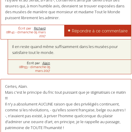
l'Élysée et au Sénat, à Paris -, conservent ainsi par devers eux des
œuvres qui, à mon humble avis, devraient se trouver exposées dans
des musées de manière que monsieur et madame Tout le Monde
puissent librement les admirer.
Écrit par :
Richard
Répondre à ce commentaire
08h41
-
dimanche 05
mars
2017
Il en reste quand même suffisamment dans les musées pour
satisfaire tout le monde.
Écrit par :
Alain
08h53
-
dimanche 05
mars 2017
Certes, Alain.
Mais c'est le principe du fric tout puissant que je stigmatisais ce matin
!!!
Il n'y a absolument AUCUNE raison que des privilégiés continuent,
comme si les révolutions, - qu'elles soient française, belge ou autres !
-, n'avaient pas existé, à priver l'homme quelconque du plaisir
d'admirer une oeuvre d'art, en principe, je le rappelle au passage,
patrimoine de TOUTE l'humanité !