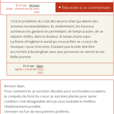
Écrit par :
Richard
Répondre à ce commentaire
12h51
-
dimanche 05
mars
2017
C’est le problème du coût des œuvres d’art qui atteint des
sommes invraisemblables. Et, évidemment, les heureux
acheteurs les gardent en permettant, de temps à autre, de se
séparer d’elles, dans la douleur, le temps d’une expo.
La Reine d’Angleterre aurait pu nous prêter sa « Leçon de
musique » pour trois mois. D’autant que la toile doit être
accrochée à Buckingham sans que personne ne vienne la voir.
Belle journée
Écrit par :
Alain
09h00
-
lundi 06
mars
2017
Bonsoir Alain,
Pour commencer, je suis bien désolée pour vos troubles oculaires...
Je compatis du fond du coeur. Je suis bien placée pour savoir
combien c'est désagréable alors je vous souhaite le meilleur
rétablissement possible.
Vermeer est l'un de mes peintres préférés.