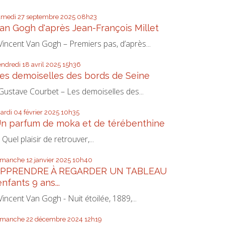
amedi 27
septembre 2025
08h23
an Gogh d'après Jean-François Millet
incent Van Gogh – Premiers pas, d’après...
endredi 18
avril 2025
15h36
es demoiselles des bords de Seine
ustave Courbet – Les demoiselles des...
ardi 04
février 2025
10h35
n parfum de moka et de térébenthine
uel plaisir de retrouver,...
imanche 12
janvier 2025
10h40
PPRENDRE À REGARDER UN TABLEAU
enfants 9 ans...
incent Van Gogh - Nuit étoilée, 1889,...
imanche 22
décembre 2024
12h19