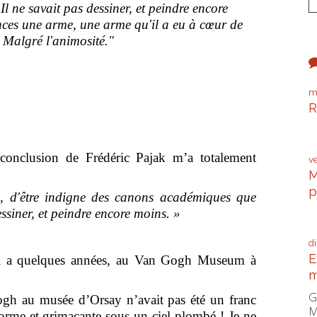
l ne savait pas dessiner, et peindre encore
iences une arme, une arme qu'il a eu à cœur de
. Malgré l'animosité."
m
R
P
clusion de Frédéric Pajak m’a totalement
v
M
p
, d'être indigne des canons académiques que
essiner, et peindre encore moins. »
C
d
E
 il a quelques années, au Van Gogh Museum à
m
G
h au musée d’Orsay n’avait pas été un franc
M
orme et grimaçante sous un ciel plombé ! Je ne