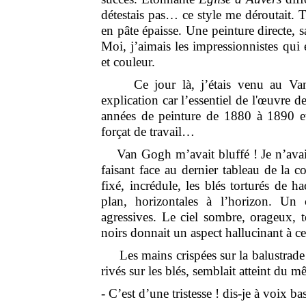
détestais pas… ce style me déroutait. 
en pâte épaisse. Une peinture directe, sa
Moi, j’aimais les impressionnistes qui ét
et couleur.
Ce jour là, j’étais venu au Van
explication car l’essentiel de l'œuvre de
années de peinture de 1880 à 1890 et
forçat de travail…
Van Gogh m’avait bluffé ! Je n’avais 
faisant face au dernier tableau de la c
fixé, incrédule, les blés torturés de h
plan, horizontales à l’horizon. Un 
agressives. Le ciel sombre, orageux, t
noirs donnait un aspect hallucinant à c
Les mains crispées sur la balustrade où
rivés sur les blés, semblait atteint du
- C’est d’une tristesse ! dis-je à voix ba