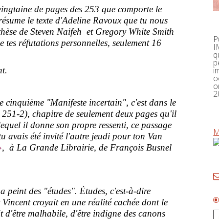
vingtaine de pages des 253 que comporte le
il résume le texte d'Adeline Ravoux que tu nous
a thèse de Steven Naifeh et Gregory White Smith
P
e tes réfutations personnelles, seulement 16
I
q
p
i
nt.
o
o
2
e cinquième "Manifeste incertain", c'est dans le
p. 251-2), chapitre de seulement deux pages qu'il
quel il donne son propre ressenti, ce passage
M
tu avais été invité l'autre jeudi pour ton Van
»
, à La Grande Librairie, de François Busnel
 a peint des "études". Études, c'est-à-dire
ar Vincent croyait en une réalité cachée dont le
ait d'être malhabile, d'être indigne des canons