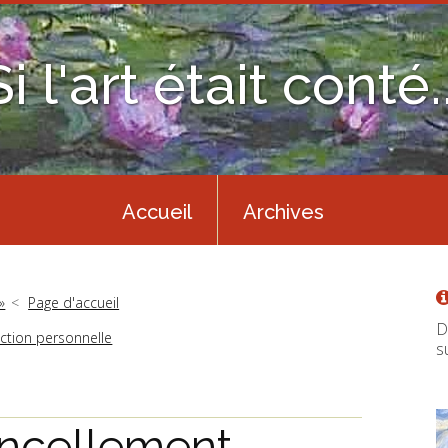
Si l'art était conté..
Accueil
Archives
»
Page d'accueil
D
iction personnelle
s
incellement