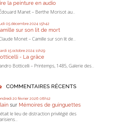
ire la peinture en audio
douard Manet – Berthe Morisot au...
eudi 05
décembre 2024
15h42
amille sur son lit de mort
laude Monet – Camille sur son lit de...
ardi 15
octobre 2024
11h29
otticelli - La grâce
andro Botticelli – Printemps, 1485, Galerie des...
COMMENTAIRES RÉCENTS
endredi 20
février 2026
08h12
lain
sur
Mémoires de guinguettes
’était le lieu de distraction privilégié des
arisiens...