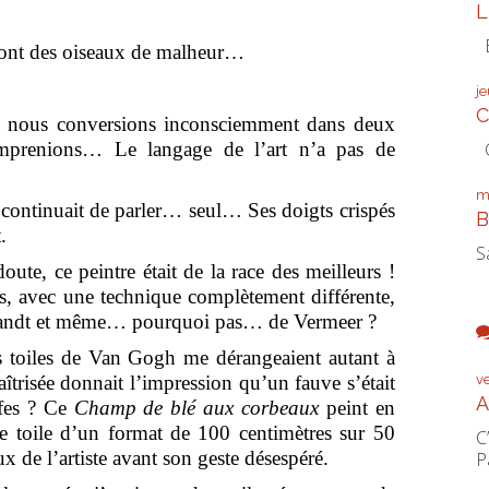
L
É
 sont des oiseaux de malheur…
j
C
nous conversions inconsciemment dans deux
omprenions… Le langage de l’art n’a pas de
C
m
continuait de parler… seul… Ses doigts crispés
B
.
S
e, ce peintre était de la race des meilleurs !
is, avec une technique complètement différente,
randt et même… pourquoi pas… de Vermeer ?
 toiles de Van Gogh me dérangeaient autant à
aîtrisée donnait l’impression qu’un fauve s’était
v
A
iffes ? Ce
Champ de blé aux corbeaux
peint en
ne toile d’un format de 100 centimètres sur 50
C
ux de l’artiste avant son geste désespéré.
P