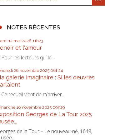
NOTES RÉCENTES
ardi 12
mai 2026
11h23
enoir et l'amour
our les lecteurs qui le...
endredi 28
novembre 2025
08h24
a galerie imaginaire : Si les oeuvres
arlaient
e recueil vient de m’arriver...
imanche 16
novembre 2025
09h29
xposition Georges de La Tour 2025
usée...
eorges de la Tour – Le nouveau-né, 1648,
usée...