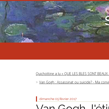
Quichottine a lu « QUE LES BLES SONT BEAUX 
Van Gogh : Assassinat ou suicide? - Ma conv
dimanche 05
février 2017
Van Gogh, l'ét