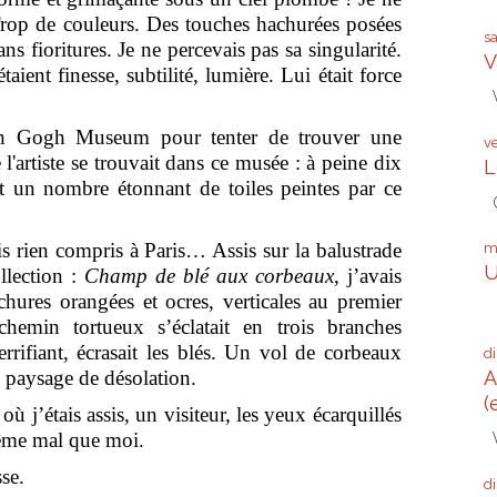
Trop de couleurs. Des touches hachurées posées
s
ns fioritures. Je ne percevais pas sa singularité.
V
aient finesse, subtilité, lumière. Lui était force
V
 Gogh Museum pour tenter de trouver une
v
 l'artiste se trouvait dans ce musée : à peine dix
L
 un nombre étonnant de toiles peintes par ce
G
rien compris à Paris… Assis sur la balustrade
m
U
ollection :
Champ de blé aux corbeaux
, j’avais
achures orangées et ocres, verticales au premier
Q
chemin tortueux s’éclatait en trois branches
errifiant, écrasait les blés. Un vol de corbeaux
d
e paysage de désolation.
A
(
 j’étais assis, un visiteur, les yeux écarquillés
V
 même mal que moi.
sse.
d