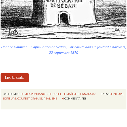
Honoré Daumier – Capitulation de Sedan, Caricature dans le journal Charivari,
22 septembre 1870
Lire la suite
CATÉGORIES :
CORRESPONDANCE - COURBET, LE MAÎTRE D'ORNANS (14)
TAGS :
PEINTURE
,
ÉCRITURE
,
COURBET
,
ORNANS
,
RÉALISME
6
COMMENTAIRES