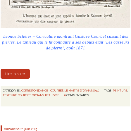
Léonce Schérer – Caricature montrant Gustave Courbet cassant des
pierres. Le tableau qui le fit connaître à ses débuts était "Les casseurs
de pierre", août 1871
Lire la suite
CATÉGORIES :
CORRESPONDANCE - COURBET, LE MAÎTRE D'ORNANS (14)
TAGS :
PEINTURE
,
ÉCRITURE
,
COURBET
,
ORNANS
,
RÉALISME
6
COMMENTAIRES
dimanche 21
juin 2015