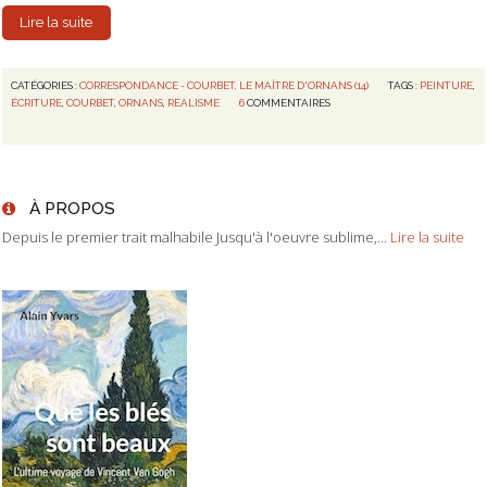
Lire la suite
CATÉGORIES :
CORRESPONDANCE - COURBET, LE MAÎTRE D'ORNANS (14)
TAGS :
PEINTURE
,
ÉCRITURE
,
COURBET
,
ORNANS
,
RÉALISME
6
COMMENTAIRES
À PROPOS
Depuis le premier trait malhabile Jusqu'à l'oeuvre sublime,...
Lire la suite