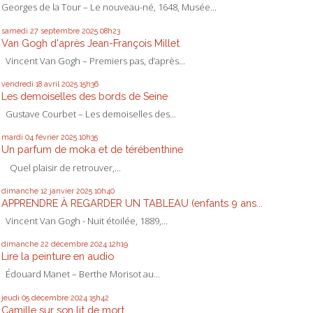
Georges de la Tour – Le nouveau-né, 1648, Musée...
samedi 27
septembre 2025
08h23
Van Gogh d'après Jean-François Millet
Vincent Van Gogh – Premiers pas, d’après...
vendredi 18
avril 2025
15h36
Les demoiselles des bords de Seine
Gustave Courbet – Les demoiselles des...
mardi 04
février 2025
10h35
Un parfum de moka et de térébenthine
Quel plaisir de retrouver,...
dimanche 12
janvier 2025
10h40
APPRENDRE À REGARDER UN TABLEAU (enfants 9 ans...
Vincent Van Gogh - Nuit étoilée, 1889,...
dimanche 22
décembre 2024
12h19
Lire la peinture en audio
Édouard Manet – Berthe Morisot au...
jeudi 05
décembre 2024
15h42
Camille sur son lit de mort