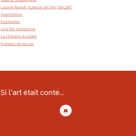
Louvre-Ravioli, humour de l'art "décalé"
Quichottine
Eperluette
Une fée parisienne
La chimère écarlate
Poèmes de ma vie
Si l'art était conté...