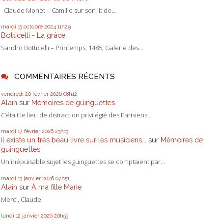
Claude Monet – Camille sur son lit de...
mardi 15
octobre 2024
11h29
Botticelli - La grâce
Sandro Botticelli – Printemps, 1485, Galerie des...
COMMENTAIRES RÉCENTS
vendredi 20
février 2026
08h12
Alain
sur
Mémoires de guinguettes
C’était le lieu de distraction privilégié des Parisiens...
mardi 17
février 2026
23h13
il existe un très beau livre sur les musiciens...
sur
Mémoires de
guinguettes
Un inépuisable sujet les guinguettes se comptaient par...
mardi 13
janvier 2026
07h51
Alain
sur
À ma fille Marie
Merci, Claude.
lundi 12
janvier 2026
20h55