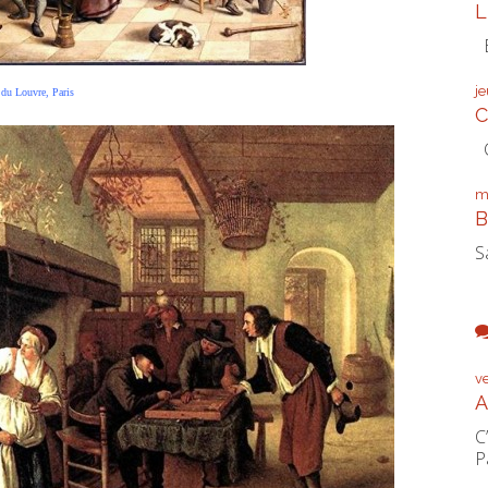
L
É
j
ouvre, Paris
C
C
m
B
S
v
A
C
P