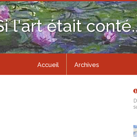
Si l'art était conté..
Accueil
Archives
D
s