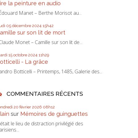
ire la peinture en audio
douard Manet – Berthe Morisot au...
eudi 05
décembre 2024
15h42
amille sur son lit de mort
laude Monet – Camille sur son lit de...
ardi 15
octobre 2024
11h29
otticelli - La grâce
andro Botticelli – Printemps, 1485, Galerie des...
COMMENTAIRES RÉCENTS
endredi 20
février 2026
08h12
lain
sur
Mémoires de guinguettes
’était le lieu de distraction privilégié des
arisiens...