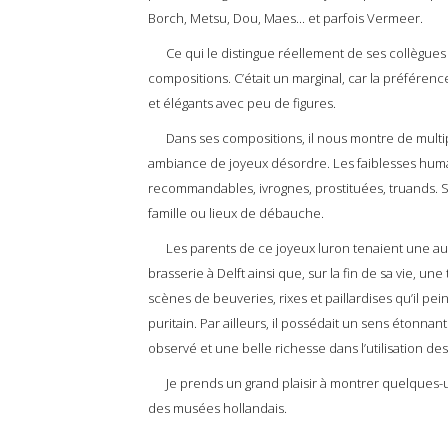
Borch, Metsu, Dou, Maes... et parfois Vermeer.
Ce qui le distingue réellement de ses collègues p
compositions. C’était un marginal, car la préférenc
et élégants avec peu de figures.
Dans ses compositions, il nous montre de multi
ambiance de joyeux désordre. Les faiblesses hum
recommandables, ivrognes, prostituées, truands. S
famille ou lieux de débauche.
Les parents de ce joyeux luron tenaient une aub
brasserie à Delft ainsi que, sur la fin de sa vie, un
scènes de beuveries, rixes et paillardises qu’il pe
puritain. Par ailleurs, il possédait un sens étonna
observé et une belle richesse dans l’utilisation de
Je prends un grand plaisir à montrer quelques-u
des musées hollandais.