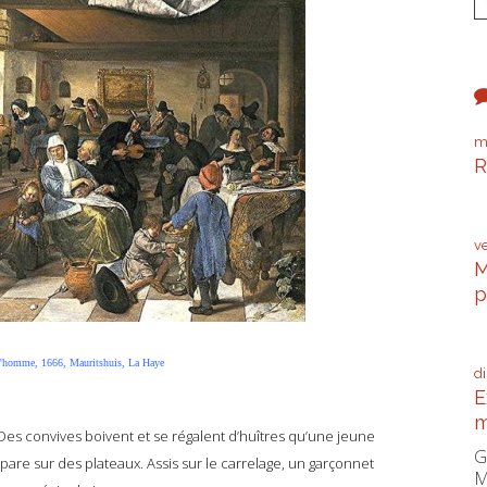
m
R
P
v
M
p
C
 l'homme, 1666, Mauritshuis, La Haye
d
E
m
Des convives boivent et se régalent d’huîtres qu’une jeune
G
pare sur des plateaux. Assis sur le carrelage, un garçonnet
M