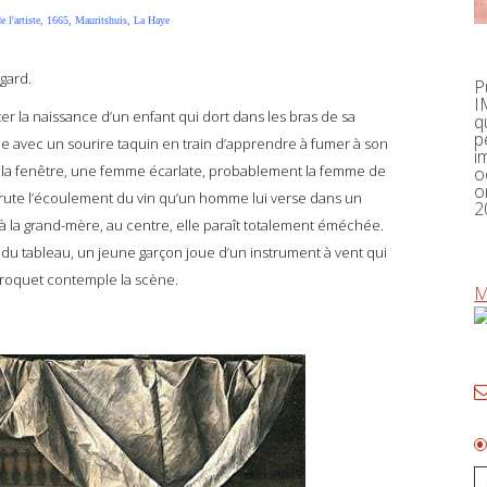
de l'artiste, 1665, Mauritshuis, La Haye
gard.
P
I
a naissance d’un enfant qui dort dans les bras de sa
q
p
e avec un sourire taquin en train d’apprendre à fumer à son
i
e la fenêtre, une femme écarlate, probablement la femme de
o
o
crute l’écoulement du vin qu’un homme lui verse dans un
2
 la grand-mère, au centre, elle paraît totalement éméchée.
te du tableau, un jeune garçon joue d’un instrument à vent qui
rroquet contemple la scène.
M