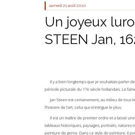
samedi 21
août 2010
Un joyeux luro
STEEN Jan, 16
Il y a bien longtemps que je souhaitais parler de 
période picturale du 17e siècle hollandais. Le fam
Jan Steen est certainement, au milieu de tous l
l’histoire de l’art, celui qui m’intrigue le plus.
Il est un maître de premier ordre et a laissé une 
tableaux historiques, paysages, portraits, natures m
peinture de genre. Dans ce style de peinture, il pou