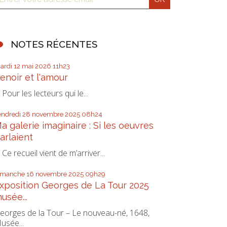
NOTES RÉCENTES
ardi 12
mai 2026
11h23
enoir et l'amour
our les lecteurs qui le...
endredi 28
novembre 2025
08h24
a galerie imaginaire : Si les oeuvres
arlaient
e recueil vient de m’arriver...
imanche 16
novembre 2025
09h29
xposition Georges de La Tour 2025
usée...
eorges de la Tour – Le nouveau-né, 1648,
usée...