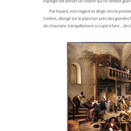
espiègle fait danser un chaton qui ne semble guère
Par hasard, mon regard se dirige vers le premier é
l’ombre, allongé sur le plancher près des grandes f
de-chaussée, tranquillement occupé à faire… des 