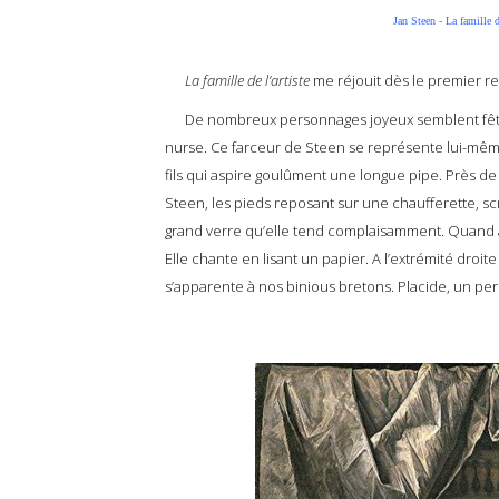
Jan Steen - La famille 
La famille de l’artiste
me réjouit dès le premier re
De nombreux personnages joyeux semblent fêter l
nurse. Ce farceur de Steen se représente lui-mêm
fils qui aspire goulûment une longue pipe. Près d
Steen, les pieds reposant sur une chaufferette, s
grand verre qu’elle tend complaisamment. Quand à
Elle chante en lisant un papier. A l’extrémité droi
s’apparente à nos binious bretons. Placide, un pe