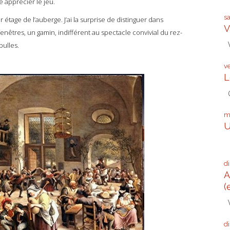
 apprécier le jeu.
s
tage de l’auberge. J’ai la surprise de distinguer dans
V
enêtres, un gamin, indifférent au spectacle convivial du rez-
V
bulles.
v
L
G
m
U
Q
d
A
(
V
d