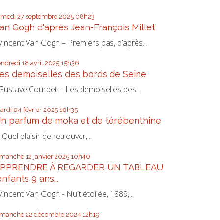
amedi 27
septembre 2025
08h23
an Gogh d'après Jean-François Millet
incent Van Gogh – Premiers pas, d’après...
endredi 18
avril 2025
15h36
es demoiselles des bords de Seine
ustave Courbet – Les demoiselles des...
ardi 04
février 2025
10h35
n parfum de moka et de térébenthine
uel plaisir de retrouver,...
imanche 12
janvier 2025
10h40
PPRENDRE À REGARDER UN TABLEAU
enfants 9 ans...
incent Van Gogh - Nuit étoilée, 1889,...
imanche 22
décembre 2024
12h19