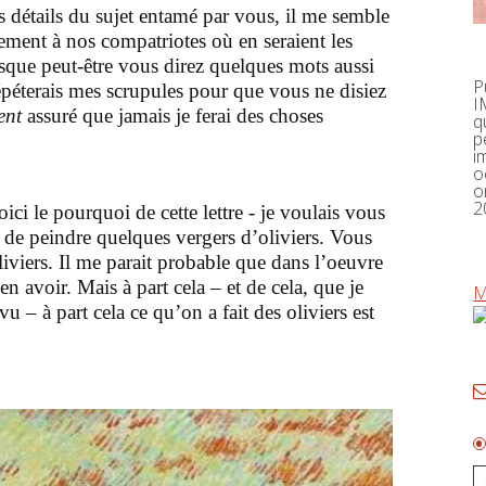
s détails du sujet entamé par vous, il me semble
ement à nos compatriotes où en seraient les
isque peut-être vous direz quelques mots aussi
P
répéterais mes scrupules pour que vous ne disiez
I
ent
assuré que jamais je ferai des choses
q
p
i
o
o
2
ici le pourquoi de cette lettre - je voulais vous
é de peindre quelques vergers d’oliviers. Vous
liviers. Il me parait probable que dans l’oeuvre
n avoir. Mais à part cela – et de cela, que je
M
vu – à part cela ce qu’on a fait des oliviers est