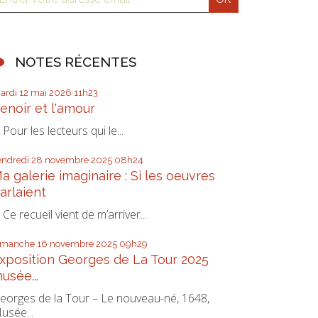
NOTES RÉCENTES
ardi 12
mai 2026
11h23
enoir et l'amour
our les lecteurs qui le...
endredi 28
novembre 2025
08h24
a galerie imaginaire : Si les oeuvres
arlaient
e recueil vient de m’arriver...
imanche 16
novembre 2025
09h29
xposition Georges de La Tour 2025
usée...
eorges de la Tour – Le nouveau-né, 1648,
usée...