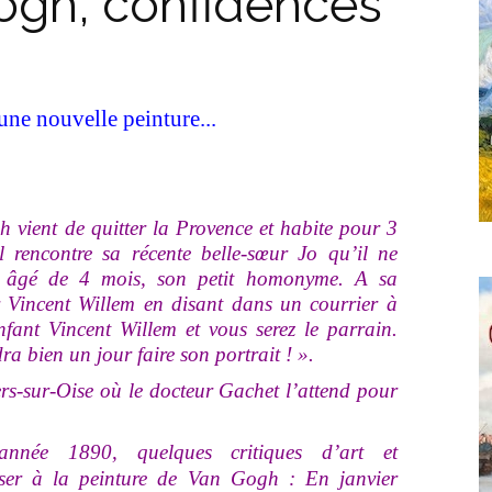
ogh, confidences
une nouvelle peinture...
ent de quitter la Provence et habite pour 3
l rencontre sa récente belle-sœur Jo qu’il ne
bé âgé de 4 mois, son petit homonyme. A sa
r Vincent Willem en disant dans un courrier à
fant Vincent Willem et vous serez le parrain.
a bien un jour faire son portrait ! ».
s-sur-Oise où le docteur Gachet l’attend pour
1890, quelques critiques d’art et
sser à la peinture de Van Gogh : En janvier