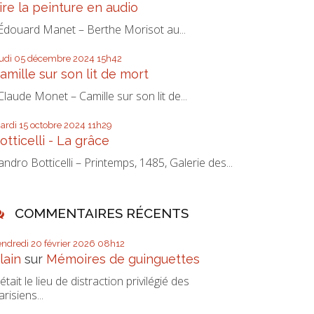
ire la peinture en audio
douard Manet – Berthe Morisot au...
eudi 05
décembre 2024
15h42
amille sur son lit de mort
laude Monet – Camille sur son lit de...
ardi 15
octobre 2024
11h29
otticelli - La grâce
andro Botticelli – Printemps, 1485, Galerie des...
COMMENTAIRES RÉCENTS
endredi 20
février 2026
08h12
lain
sur
Mémoires de guinguettes
’était le lieu de distraction privilégié des
arisiens...