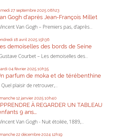
amedi 27
septembre 2025
08h23
an Gogh d'après Jean-François Millet
incent Van Gogh – Premiers pas, d’après...
endredi 18
avril 2025
15h36
es demoiselles des bords de Seine
ustave Courbet – Les demoiselles des...
ardi 04
février 2025
10h35
n parfum de moka et de térébenthine
uel plaisir de retrouver,...
imanche 12
janvier 2025
10h40
PPRENDRE À REGARDER UN TABLEAU
enfants 9 ans...
incent Van Gogh - Nuit étoilée, 1889,...
imanche 22
décembre 2024
12h19