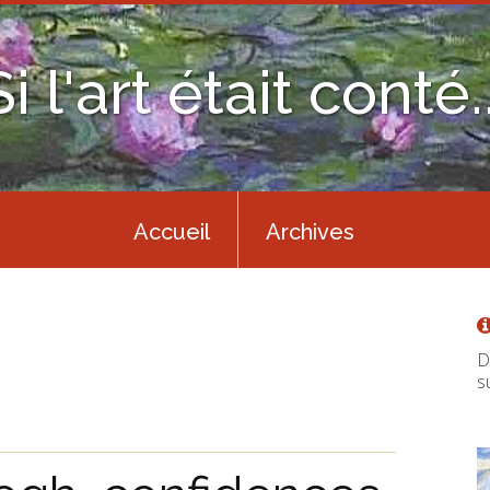
Si l'art était conté..
Accueil
Archives
D
s