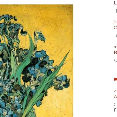
L
É
j
C
C
m
B
S
v
A
C
P