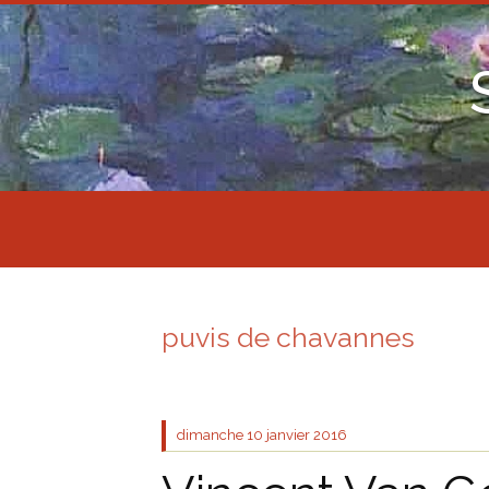
puvis de chavannes
dimanche 10
janvier 2016