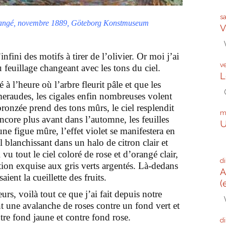
s
 orangé, novembre 1889, Göteborg Konstmuseum
V
V
l’infini des motifs à tirer de l’olivier. Or moi j’ai
v
 feuillage changeant avec les tons du ciel.
L
 à l’heure où l’arbre fleurit pâle et que les
G
meraudes, les cigales enfin nombreuses volent
bronzée prend des tons mûrs, le ciel resplendit
m
encore plus avant dans l’automne, les feuilles
U
ne figue mûre, l’effet violet se manifestera en
Q
l blanchissant dans un halo de citron clair et
i vu tout le ciel coloré de rose et d’orangé clair,
d
tion exquise aux gris verts argentés. Là-dedans
A
aient la cueillette des fruits.
(
urs, voilà tout ce que j’ai fait depuis notre
V
t une avalanche de roses contre un fond vert et
tre fond jaune et contre fond rose.
d