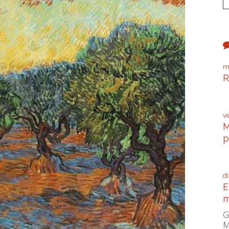
m
R
P
v
M
p
C
d
E
m
G
M