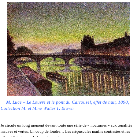
M. Luce – Le Louvre et le pont du Carrousel, effet de nuit, 1890,
Collection M. et Mme Walter F. Brown
Je circule un long moment devant toute une série de « nocturnes » aux tonalités
mauves et vertes. Un coup de foudre… Les crépuscules marins contrastés et les