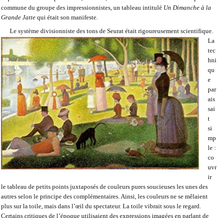
commune du groupe des impressionnistes, un tableau intitulé
Un
Dimanche à la
Grande Jatte
qui était son manifeste.
Le système divisionniste
des tons de Seurat était rigoureusement scientifique.
La
tec
hni
qu
e
par
ais
sai
t
si
mp
le :
co
uvr
ir
le tableau de petits points juxtaposés de couleurs pures soucieuses les unes des
autres selon le principe des complémentaires. Ainsi, les couleurs ne se mêlaient
plus sur la toile, mais dans l’œil du spectateur. La toile vibrait sous le regard.
Certains critiques de l’époque utilisaient des expressions imagées en parlant de