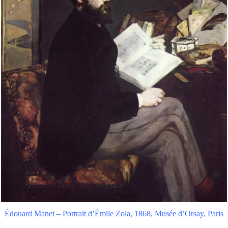
Édouard Manet – Portrait d’Émile Zola, 1868, Musée d’Orsay, Paris