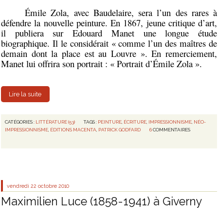
Émile Zola, avec Baudelaire, sera l’un des rares à
défendre la nouvelle peinture. En 1867, jeune critique d’art,
il publiera sur Edouard Manet une longue étude
biographique. Il le considérait « comme l’un des maîtres de
demain dont la place est au Louvre ». En remerciement,
Manet lui offrira son portrait : « Portrait d’Émile Zola ».
Lire la suite
CATÉGORIES :
LITTÉRATURE (53)
TAGS :
PEINTURE
,
ÉCRITURE
,
IMPRESSIONNISME
,
NÉO-
IMPRESSIONNISME
,
ÉDITIONS MACENTA
,
PATRICK GODFARD
6
COMMENTAIRES
vendredi 22
octobre 2010
Maximilien Luce (1858-1941) à Giverny