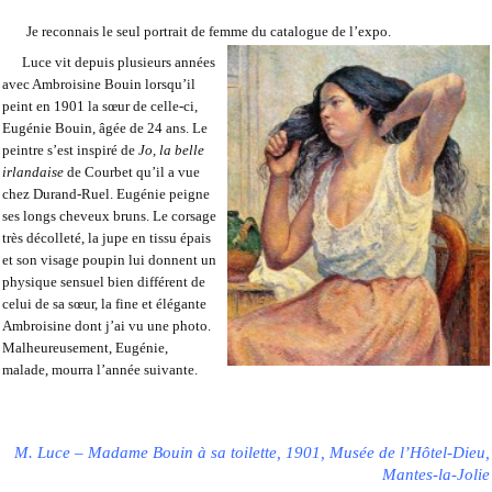
Je reconnais le seul portrait de femme du catalogue de l’expo.
Luce vit depuis plusieurs années
avec Ambroisine Bouin lorsqu’il
peint en 1901 la sœur de celle-ci,
Eugénie Bouin, âgée de 24 ans. Le
peintre s’est inspiré de
Jo, la belle
irlandaise
de Courbet qu’il a vue
chez Durand-Ruel. Eugénie peigne
ses longs cheveux bruns. Le corsage
très décolleté, la jupe en tissu épais
et son visage poupin lui donnent un
physique sensuel bien différent de
celui de sa sœur, la fine et élégante
Ambroisine dont j’ai vu une photo.
Malheureusement, Eugénie,
malade, mourra l’année suivante.
M. Luce – Madame Bouin à sa toilette, 1901, Musée de l’Hôtel-Dieu,
Mantes-la-Jolie