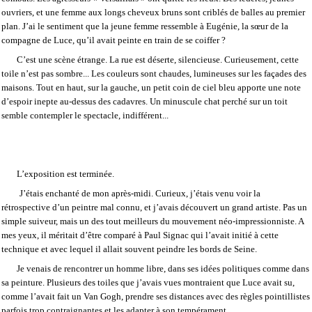
ouvriers, et une femme aux longs cheveux bruns sont criblés de balles au premier
plan. J’ai le sentiment que la jeune femme ressemble à Eugénie, la sœur de la
compagne de Luce, qu’il avait peinte en train de se coiffer ?
C’est une scène étrange. La rue est déserte, silencieuse. Curieusement, cette
toile n’est pas sombre... Les couleurs sont chaudes, lumineuses sur les façades des
maisons. Tout en haut, sur la gauche, un petit coin de ciel bleu apporte une note
d’espoir inepte au-dessus des cadavres. Un minuscule chat perché sur un toit
semble contempler le spectacle, indifférent...
L’exposition est terminée.
J’étais enchanté de mon après-midi. Curieux, j’étais venu voir la
rétrospective d’un peintre mal connu, et j’avais découvert un grand artiste. Pas un
simple suiveur, mais un des tout meilleurs du mouvement néo-impressionniste. A
mes yeux, il méritait d’être comparé à Paul Signac qui l’avait initié à cette
technique et avec lequel il allait souvent peindre les bords de Seine.
Je venais de rencontrer un homme libre, dans ses idées politiques comme dans
sa peinture. Plusieurs des toiles que j’avais vues montraient que Luce avait su,
comme l’avait fait un Van Gogh, prendre ses distances avec des règles pointillistes
parfois trop contraignantes et les adapter à son tempérament.