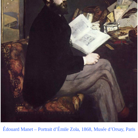
Édouard Manet – Portrait d’Émile Zola, 1868, Musée d’Orsay, Paris