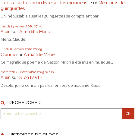
il existe un très beau livre sur les musiciens...
sur
Mémoires de
guinguettes
Un inépuisable sujet les guinguettes se comptaient par...
mardi 13
janvier 2026
07h51
Alain
sur
À ma fille Marie
Merci, Claude.
lundi 12
janvier 2026
20h55
Claude
sur
À ma fille Marie
Ce magnifique poème de Gaston Miron a été mis en musique...
mercredi 24
décembre 2025
07h10
Alain
sur
Si on lisait ?
Désolé, je ne connais pas les féritiers de madame Riaud....
RECHERCHER
HISTOIRES DE BLOGS