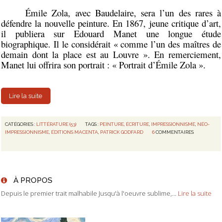
Émile Zola, avec Baudelaire, sera l’un des rares à
défendre la nouvelle peinture. En 1867, jeune critique d’art,
il publiera sur Edouard Manet une longue étude
biographique. Il le considérait « comme l’un des maîtres de
demain dont la place est au Louvre ». En remerciement,
Manet lui offrira son portrait : « Portrait d’Émile Zola ».
Lire la suite
CATÉGORIES :
LITTÉRATURE (53)
TAGS :
PEINTURE
,
ÉCRITURE
,
IMPRESSIONNISME
,
NÉO-
IMPRESSIONNISME
,
ÉDITIONS MACENTA
,
PATRICK GODFARD
6
COMMENTAIRES
À PROPOS
Depuis le premier trait malhabile Jusqu'à l'oeuvre sublime,...
Lire la suite