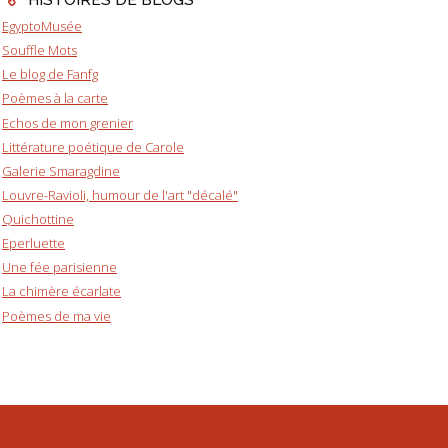
EgyptoMusée
Souffle Mots
Le blog de Fanfg
Poèmes à la carte
Echos de mon grenier
Littérature poétique de Carole
Galerie Smaragdine
Louvre-Ravioli, humour de l'art "décalé"
Quichottine
Eperluette
Une fée parisienne
La chimère écarlate
Poèmes de ma vie