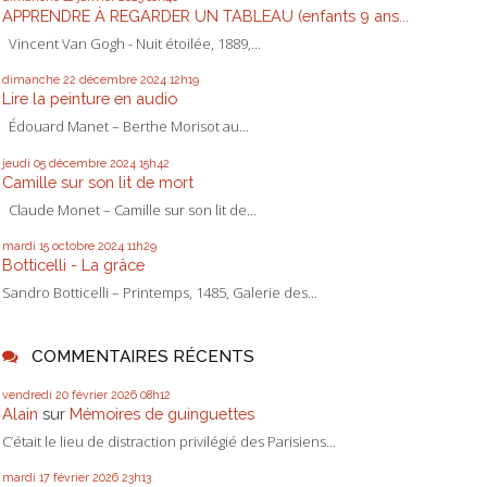
APPRENDRE À REGARDER UN TABLEAU (enfants 9 ans...
Vincent Van Gogh - Nuit étoilée, 1889,...
dimanche 22
décembre 2024
12h19
Lire la peinture en audio
Édouard Manet – Berthe Morisot au...
jeudi 05
décembre 2024
15h42
Camille sur son lit de mort
Claude Monet – Camille sur son lit de...
mardi 15
octobre 2024
11h29
Botticelli - La grâce
Sandro Botticelli – Printemps, 1485, Galerie des...
COMMENTAIRES RÉCENTS
vendredi 20
février 2026
08h12
Alain
sur
Mémoires de guinguettes
C’était le lieu de distraction privilégié des Parisiens...
mardi 17
février 2026
23h13