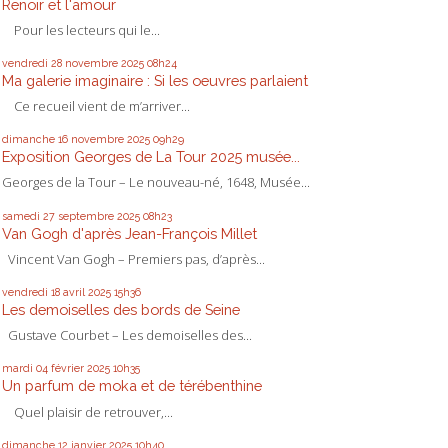
Renoir et l'amour
Pour les lecteurs qui le...
vendredi 28
novembre 2025
08h24
Ma galerie imaginaire : Si les oeuvres parlaient
Ce recueil vient de m’arriver...
dimanche 16
novembre 2025
09h29
Exposition Georges de La Tour 2025 musée...
Georges de la Tour – Le nouveau-né, 1648, Musée...
samedi 27
septembre 2025
08h23
Van Gogh d'après Jean-François Millet
Vincent Van Gogh – Premiers pas, d’après...
vendredi 18
avril 2025
15h36
Les demoiselles des bords de Seine
Gustave Courbet – Les demoiselles des...
mardi 04
février 2025
10h35
Un parfum de moka et de térébenthine
Quel plaisir de retrouver,...
dimanche 12
janvier 2025
10h40