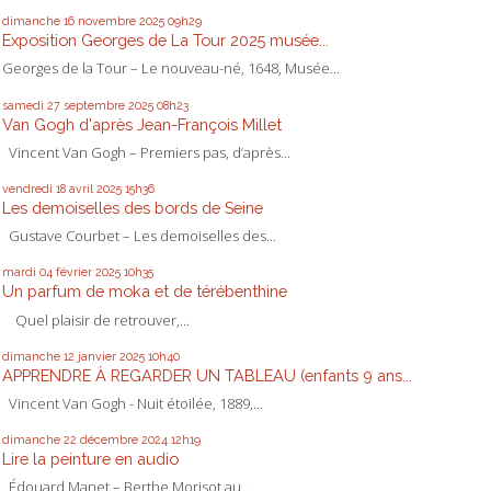
dimanche 16
novembre 2025
09h29
Exposition Georges de La Tour 2025 musée...
Georges de la Tour – Le nouveau-né, 1648, Musée...
samedi 27
septembre 2025
08h23
Van Gogh d'après Jean-François Millet
Vincent Van Gogh – Premiers pas, d’après...
vendredi 18
avril 2025
15h36
Les demoiselles des bords de Seine
Gustave Courbet – Les demoiselles des...
mardi 04
février 2025
10h35
Un parfum de moka et de térébenthine
Quel plaisir de retrouver,...
dimanche 12
janvier 2025
10h40
APPRENDRE À REGARDER UN TABLEAU (enfants 9 ans...
Vincent Van Gogh - Nuit étoilée, 1889,...
dimanche 22
décembre 2024
12h19
Lire la peinture en audio
Édouard Manet – Berthe Morisot au...