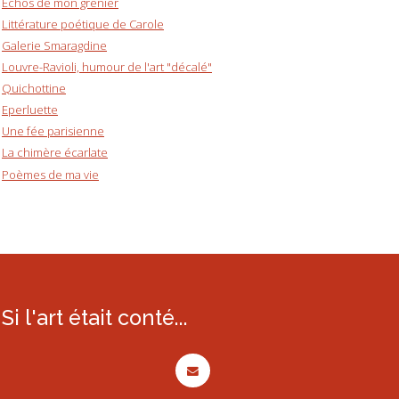
Echos de mon grenier
Littérature poétique de Carole
Galerie Smaragdine
Louvre-Ravioli, humour de l'art "décalé"
Quichottine
Eperluette
Une fée parisienne
La chimère écarlate
Poèmes de ma vie
Si l'art était conté...