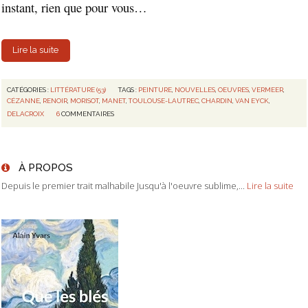
instant, rien que pour vous…
Lire la suite
CATÉGORIES :
LITTÉRATURE (53)
TAGS :
PEINTURE
,
NOUVELLES
,
OEUVRES
,
VERMEER
,
CÉZANNE
,
RENOIR
,
MORISOT
,
MANET
,
TOULOUSE-LAUTREC
,
CHARDIN
,
VAN EYCK
,
DELACROIX
6
COMMENTAIRES
À PROPOS
Depuis le premier trait malhabile Jusqu'à l'oeuvre sublime,...
Lire la suite