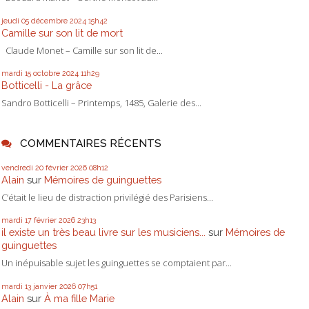
jeudi 05
décembre 2024
15h42
Camille sur son lit de mort
Claude Monet – Camille sur son lit de...
mardi 15
octobre 2024
11h29
Botticelli - La grâce
Sandro Botticelli – Printemps, 1485, Galerie des...
COMMENTAIRES RÉCENTS
vendredi 20
février 2026
08h12
Alain
sur
Mémoires de guinguettes
C’était le lieu de distraction privilégié des Parisiens...
mardi 17
février 2026
23h13
il existe un très beau livre sur les musiciens...
sur
Mémoires de
guinguettes
Un inépuisable sujet les guinguettes se comptaient par...
mardi 13
janvier 2026
07h51
Alain
sur
À ma fille Marie