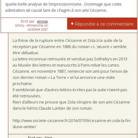
quelle belle analyse de l’impressionnisme.. Dommage que cette
admiration ait causé tant de chagrin à son ami Cézanne.
Écrit par :
emma
Répondre à ce commentaire
12h23
-
dimanche 22
octobre 2017
La thèse de la rupture entre Cézanne et Zola à la suite de la
réception par Cézanne en 1886 du roman « L ‘œuvre » semble
être débattue.
La lettre inconnue retrouvée et vendue pas Sotheby’s en 2013
au Musée des lettres et manuscrits à Paris rebat les cartes.
Cézanne, en novembre 1887, remercie son ami pour l’envoi de
son dernier roman « La Terre » et lui annonce une visite
prochaine.
Il semblerait que d’autres lettres écrites pas la suite n’aient pas
été retrouvées.
Rien d’ailleurs ne prouve que Zola s’inspire de son ami Cézanne
dans le héros Claude Lantier de son roman.
http://www.societe-cezanne.fr/2016/07/09/cezanne-et-zola-la-fin-
dune-amitie/
Écrit par :
Alain