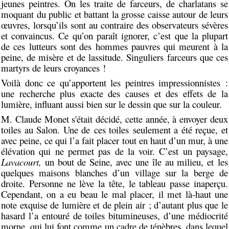
jeunes peintres. On les traite de farceurs, de charlatans se
moquant du public et battant la grosse caisse autour de leurs
œuvres, lorsqu’ils sont au contraire des observateurs sévères
et convaincus. Ce qu’on paraît ignorer, c’est que la plupart
de ces lutteurs sont des hommes pauvres qui meurent à la
peine, de misère et de lassitude. Singuliers farceurs que ces
martyrs de leurs croyances !
Voilà donc ce qu’apportent les peintres impressionnistes :
une recherche plus exacte des causes et des effets de la
lumière, influant aussi bien sur le dessin que sur la couleur.
M. Claude Monet s'était décidé, cette année, à envoyer deux
toiles au Salon. Une de ces toiles seulement a été reçue, et
avec peine, ce qui l’a fait placer tout en haut d’un mur, à une
élévation qui ne permet pas de la voir. C’est un paysage,
Lavacourt,
un bout de Seine, avec une île au milieu, et les
quelques maisons blanches d’un village sur la berge de
droite. Personne ne lève la tête, le tableau passe inaperçu.
Cependant, on a eu beau le mal placer, il met là-haut une
note exquise de lumière et de plein air ; d’autant plus que le
hasard l’a entouré de toiles bitumineuses, d’une médiocrité
morne, qui lui font comme un cadre de ténèbres, dans lequel