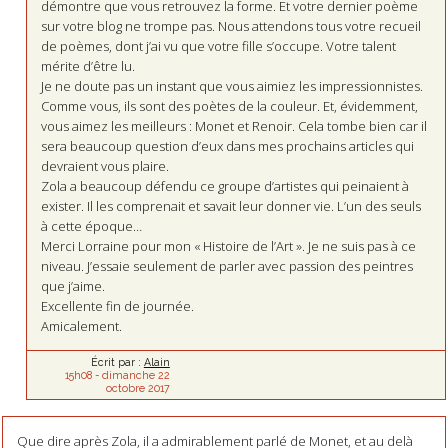
démontre que vous retrouvez la forme. Et votre dernier poème
sur votre blog ne trompe pas. Nous attendons tous votre recueil
de poèmes, dont j’ai vu que votre fille s’occupe. Votre talent
mérite d’être lu.
Je ne doute pas un instant que vous aimiez les impressionnistes.
Comme vous, ils sont des poètes de la couleur. Et, évidemment,
vous aimez les meilleurs : Monet et Renoir. Cela tombe bien car il
sera beaucoup question d’eux dans mes prochains articles qui
devraient vous plaire.
Zola a beaucoup défendu ce groupe d’artistes qui peinaient à
exister. Il les comprenait et savait leur donner vie. L’un des seuls
à cette époque…
Merci Lorraine pour mon « Histoire de l’Art ». Je ne suis pas à ce
niveau. J’essaie seulement de parler avec passion des peintres
que j’aime.
Excellente fin de journée.
Amicalement.
Écrit par :
Alain
15h08
-
dimanche 22
octobre 2017
Que dire après Zola, il a admirablement parlé de Monet, et au delà