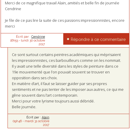
Merci de ce magnifique travail Alain, amitiés et belle fin de journée
Cendrine
Je file de ce pas lire la suite de ces passions impressionnistes, encore
merci
Écrit par :
Cendrine
Répondre à ce commentaire
16h53
-
lundi 30
octobre
2017
Ce sont surtout certains peintres académiques qui méprisaient
les impressionnistes, ces barbouilleurs comme on les nommait.
Il y avait une telle diversité dans les styles de peinture dans ce
19e mouvementé que l’on pouvait souvent se trouver en
opposition dans ses choix.
En matière d’art, il faut se laisser guider par ses propres
sentiments et ne pas tenter de les imposer aux autres, ce qui me
gêne souvent dans l’art contemporain.
Merci pour votre lyrisme toujours aussi débridé.
Belle journée.
Écrit par :
Alain
09h46
-
mardi 31
octobre
2017