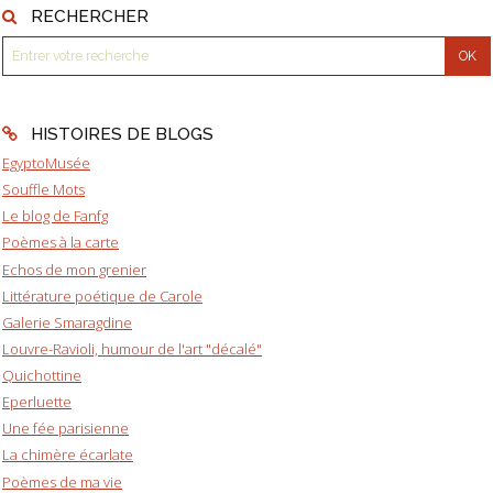
RECHERCHER
HISTOIRES DE BLOGS
EgyptoMusée
Souffle Mots
Le blog de Fanfg
Poèmes à la carte
Echos de mon grenier
Littérature poétique de Carole
Galerie Smaragdine
Louvre-Ravioli, humour de l'art "décalé"
Quichottine
Eperluette
Une fée parisienne
La chimère écarlate
Poèmes de ma vie