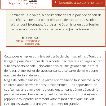
Écrit par :
Carole
Répondre à ce commentaire
01h05
-
mardi 24
octobre
2017
Comme vous le savez, la documentation est le point de départ de
tout récit. On ne peut parler d'histoire de l'art sans de solides
références historiques. J'aurais aimé être historien pour fouiller
dans des archives et trouver la perle rare. J'ai mal tourné...
Écrit par :
Alain
08h20
-
mercredi 25
octobre 2017
Cette poésie impressionniste est tissée de charmes infinis... Toujours
le regard peur s'enfoncer dans la couleur, à travers les nuages, attirer
à lui des éclats de soleil, chevaucher la brume, galoper sur les feux
de l'azur, s''imprégner de laves dansantes, se parer de mille et une
nuances de lin et de soie...
Magie de cette peinture que j'aime énormément, tout comme j'aime
ce qu'on appelle avec mépris "Académisme"... Les oppositions, en
ces "temps-là" comme de nos jours, ont tendance à me décevoir (on
peut aimer une chose et ce qui est censé être son contraire) aussi
j'apprécie tout particulièrement votre regard éclectique sur l'Art...
L'Art qui est avant tout une Aventure, avec un grand A...