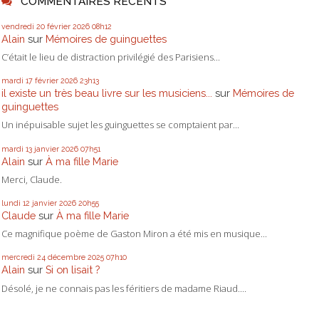
COMMENTAIRES RÉCENTS
vendredi 20
février 2026
08h12
Alain
sur
Mémoires de guinguettes
C’était le lieu de distraction privilégié des Parisiens...
mardi 17
février 2026
23h13
il existe un très beau livre sur les musiciens...
sur
Mémoires de
guinguettes
Un inépuisable sujet les guinguettes se comptaient par...
mardi 13
janvier 2026
07h51
Alain
sur
À ma fille Marie
Merci, Claude.
lundi 12
janvier 2026
20h55
Claude
sur
À ma fille Marie
Ce magnifique poème de Gaston Miron a été mis en musique...
mercredi 24
décembre 2025
07h10
Alain
sur
Si on lisait ?
Désolé, je ne connais pas les féritiers de madame Riaud....