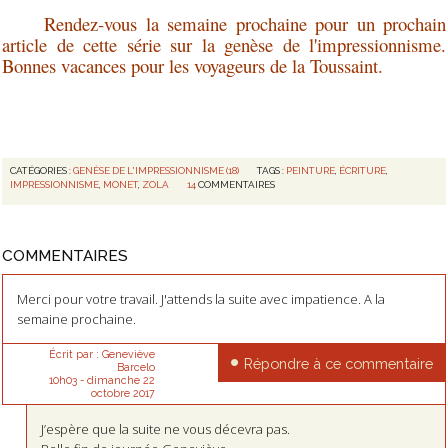
Rendez-vous la semaine prochaine pour un prochain
article de cette série sur la genèse de l'impressionnisme.
Bonnes vacances pour les voyageurs de la Toussaint.
CATÉGORIES :
GENÈSE DE L'IMPRESSIONNISME (18)
TAGS :
PEINTURE
,
ÉCRITURE
,
IMPRESSIONNISME
,
MONET
,
ZOLA
14
COMMENTAIRES
COMMENTAIRES
Merci pour votre travail. J'attends la suite avec impatience. A la
semaine prochaine.
Écrit par :
Geneviève
Répondre à ce commentaire
Barcelo
10h03
-
dimanche 22
octobre 2017
J’espère que la suite ne vous décevra pas.