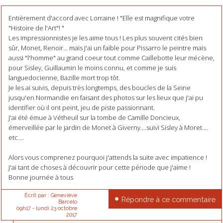
Entièrement d'accord avec Lorraine ! "Elle est magnifique votre
"Histoire de l'Art"! "
Les impressionnistes je les aime tous ! Les plus souvent cités bien
sûr, Monet, Renoir... mais J'ai un faible pour Pissarro le peintre mais
aussi "l'homme" au grand coeur tout comme Caillebotte leur mécène,
pour Sisley, Guillaumin le moins connu, et comme je suis
languedocienne, Bazille mort trop tôt.
Je les ai suivis, depuis très longtemps, des boucles de la Seine
jusqu'en Normandie en faisant des photos sur les lieux que j'ai pu
identifier où il ont peint, jeu de piste passionnant.
J'ai été émue à Vétheuil sur la tombe de Camille Doncieux,
émerveillée par le jardin de Monet à Giverny....suivi Sisley à Moret....
etc....
Alors vous comprenez pourquoi j'attends la suite avec impatience !
J'ai tant de choses à découvrir pour cette période que j'aime !
Bonne journée à tous
Écrit par :
Geneviève
Répondre à ce commentaire
Barcelo
09h17
-
lundi 23
octobre
2017