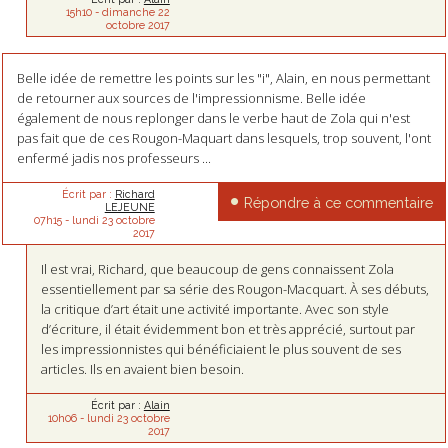
15h10
-
dimanche 22
octobre 2017
Belle idée de remettre les points sur les "i", Alain, en nous permettant
de retourner aux sources de l'impressionnisme. Belle idée
également de nous replonger dans le verbe haut de Zola qui n'est
pas fait que de ces Rougon-Maquart dans lesquels, trop souvent, l'ont
enfermé jadis nos professeurs ...
Écrit par :
Richard
Répondre à ce commentaire
LEJEUNE
07h15
-
lundi 23
octobre
2017
Il est vrai, Richard, que beaucoup de gens connaissent Zola
essentiellement par sa série des Rougon-Macquart. À ses débuts,
la critique d’art était une activité importante. Avec son style
d’écriture, il était évidemment bon et très apprécié, surtout par
les impressionnistes qui bénéficiaient le plus souvent de ses
articles. Ils en avaient bien besoin.
Écrit par :
Alain
10h06
-
lundi 23
octobre
2017