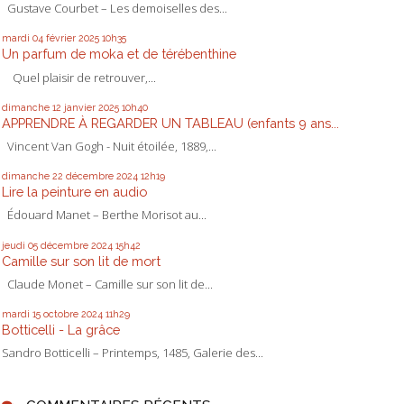
Gustave Courbet – Les demoiselles des...
mardi 04
février 2025
10h35
Un parfum de moka et de térébenthine
Quel plaisir de retrouver,...
dimanche 12
janvier 2025
10h40
APPRENDRE À REGARDER UN TABLEAU (enfants 9 ans...
Vincent Van Gogh - Nuit étoilée, 1889,...
dimanche 22
décembre 2024
12h19
Lire la peinture en audio
Édouard Manet – Berthe Morisot au...
jeudi 05
décembre 2024
15h42
Camille sur son lit de mort
Claude Monet – Camille sur son lit de...
mardi 15
octobre 2024
11h29
Botticelli - La grâce
Sandro Botticelli – Printemps, 1485, Galerie des...