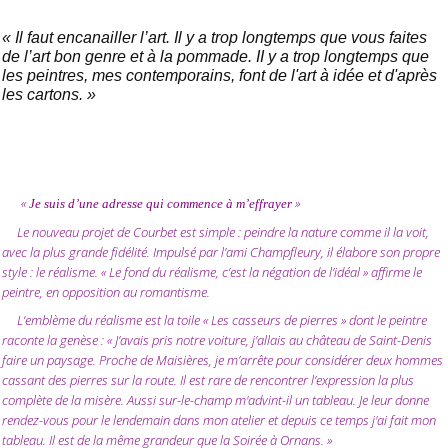
« Il faut encanailler l’art.
Il y a trop longtemps
que
vous faites
de l’art bon genre et à la pommade.
II y
a trop longtemps
que
les peintres, mes contemporains, font de l'art à idée et d'après
les cartons. »
«
»
Je suis d’une adresse qui commence à m’effrayer
Le nouveau projet de Courbet est simple : peindre la nature comme il la voit,
avec la plus grande fidélité. Impulsé par l’ami Champfleury, il élabore son propre
style : le réalisme. « Le fond du réalisme, c’est la négation de l’idéal » affirme le
peintre, en opposition au romantisme.
L‘emblème du réalisme est la toile « Les casseurs de pierres » dont le peintre
raconte la genèse : « J’avais pris notre voiture, j’allais au château de Saint-Denis
faire un paysage. Proche de Maisières, je m’arrête pour considérer deux hommes
cassant des pierres sur la route. Il est rare de rencontrer l’expression la plus
complète de la misère. Aussi sur-le-champ m'advint-il un tableau. Je leur donne
rendez-vous pour le lendemain dans mon atelier et depuis ce temps j'ai fait mon
tableau. Il est de la même grandeur que la Soirée à Ornans. »