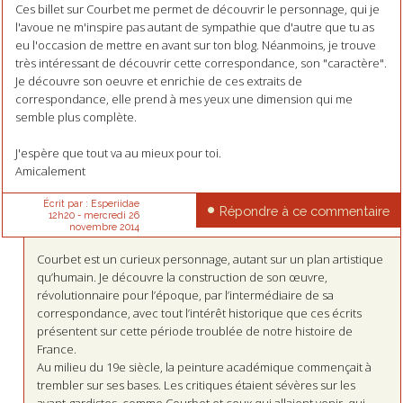
Ces billet sur Courbet me permet de découvrir le personnage, qui je
l'avoue ne m'inspire pas autant de sympathie que d'autre que tu as
eu l'occasion de mettre en avant sur ton blog. Néanmoins, je trouve
très intéressant de découvrir cette correspondance, son "caractère".
Je découvre son oeuvre et enrichie de ces extraits de
correspondance, elle prend à mes yeux une dimension qui me
semble plus complète.
J'espère que tout va au mieux pour toi.
Amicalement
Écrit par :
Esperiidae
Répondre à ce commentaire
12h20
-
mercredi 26
novembre 2014
Courbet est un curieux personnage, autant sur un plan artistique
qu’humain. Je découvre la construction de son œuvre,
révolutionnaire pour l’époque, par l’intermédiaire de sa
correspondance, avec tout l’intérêt historique que ces écrits
présentent sur cette période troublée de notre histoire de
France.
Au milieu du 19e siècle, la peinture académique commençait à
trembler sur ses bases. Les critiques étaient sévères sur les
avant-gardistes, comme Courbet et ceux qui allaient venir, qui