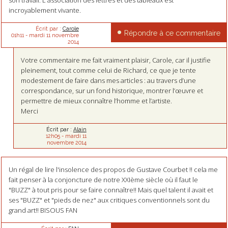
son travail. L'association des lettres et des tableaux est
incroyablement vivante.
Écrit par :
Carole
Répondre à ce commentaire
01h11
-
mardi 11
novembre
2014
Votre commentaire me fait vraiment plaisir, Carole, car il justifie
pleinement, tout comme celui de Richard, ce que je tente
modestement de faire dans mes articles : au travers d’une
correspondance, sur un fond historique, montrer l’œuvre et
permettre de mieux connaître l’homme et l’artiste.
Merci
Écrit par :
Alain
12h05
-
mardi 11
novembre 2014
Un régal de lire l'insolence des propos de Gustave Courbet !! cela me
fait penser à la conjoncture de notre XXIème siècle où il faut le
"BUZZ" à tout pris pour se faire connaître!! Mais quel talent il avait et
ses "BUZZ" et "pieds de nez" aux critiques conventionnels sont du
grand art!! BISOUS FAN