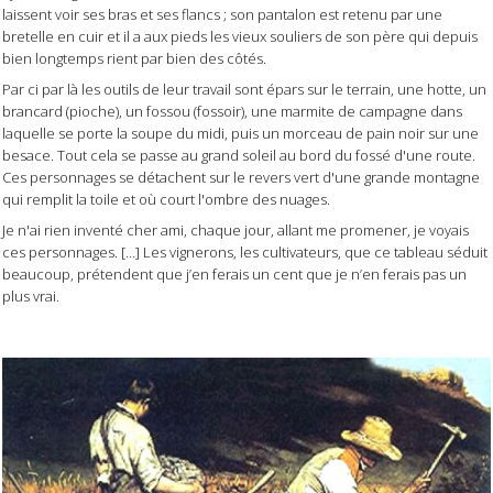
laissent voir ses bras et ses flancs ; son pantalon est retenu par une
bretelle en cuir et il a aux pieds les vieux souliers de son père qui depuis
bien longtemps rient par bien des côtés.
Par ci par là les outils de leur travail sont épars sur le terrain, une hotte, un
brancard (pioche), un fossou (fossoir), une marmite de campagne dans
laquelle se porte la soupe du midi, puis un morceau de pain noir sur une
besace. Tout cela se passe au grand soleil au bord du fossé d'une route.
Ces personnages se détachent sur le revers vert d'une grande montagne
qui remplit la toile et où court l'ombre des nuages.
Je n'ai rien inventé cher ami, chaque jour, allant me promener, je voyais
ces personnages. […] Les vignerons, les cultivateurs, que ce tableau séduit
beaucoup, prétendent que j’en ferais un cent que je n’en ferais pas un
plus vrai.