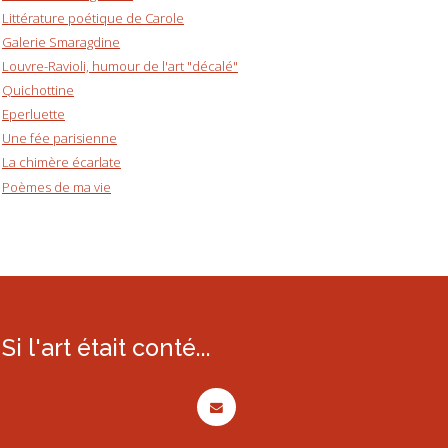
Littérature poétique de Carole
Galerie Smaragdine
Louvre-Ravioli, humour de l'art "décalé"
Quichottine
Eperluette
Une fée parisienne
La chimère écarlate
Poèmes de ma vie
Si l'art était conté...