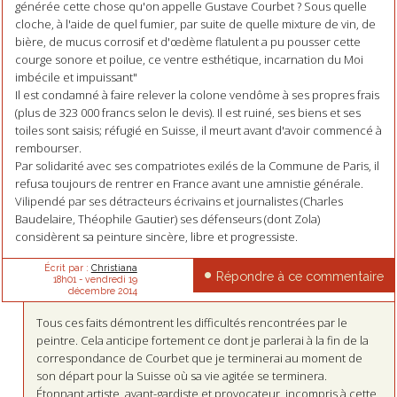
générée cette chose qu'on appelle Gustave Courbet ? Sous quelle
cloche, à l'aide de quel fumier, par suite de quelle mixture de vin, de
bière, de mucus corrosif et d'œdème flatulent a pu pousser cette
courge sonore et poilue, ce ventre esthétique, incarnation du Moi
imbécile et impuissant"
Il est condamné à faire relever la colone vendôme à ses propres frais
(plus de 323 000 francs selon le devis). Il est ruiné, ses biens et ses
toiles sont saisis; réfugié en Suisse, il meurt avant d'avoir commencé à
rembourser.
Par solidarité avec ses compatriotes exilés de la Commune de Paris, il
refusa toujours de rentrer en France avant une amnistie générale.
Vilipendé par ses détracteurs écrivains et journalistes (Charles
Baudelaire, Théophile Gautier) ses défenseurs (dont Zola)
considèrent sa peinture sincère, libre et progressiste.
Écrit par :
Christiana
Répondre à ce commentaire
18h01
-
vendredi 19
décembre 2014
Tous ces faits démontrent les difficultés rencontrées par le
peintre. Cela anticipe fortement ce dont je parlerai à la fin de la
correspondance de Courbet que je terminerai au moment de
son départ pour la Suisse où sa vie agitée se terminera.
Étonnant artiste, avant-gardiste et provocateur, incompris à cette