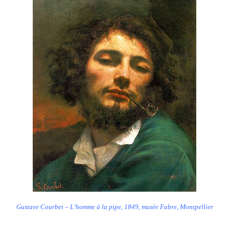
Gustave Courbet – L’homme à la pipe, 1849, musée Fabre, Montpellier