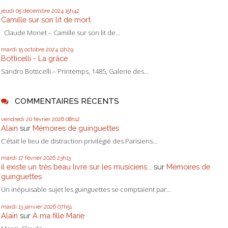
jeudi 05
décembre 2024
15h42
Camille sur son lit de mort
Claude Monet – Camille sur son lit de...
mardi 15
octobre 2024
11h29
Botticelli - La grâce
Sandro Botticelli – Printemps, 1485, Galerie des...
COMMENTAIRES RÉCENTS
vendredi 20
février 2026
08h12
Alain
sur
Mémoires de guinguettes
C’était le lieu de distraction privilégié des Parisiens...
mardi 17
février 2026
23h13
il existe un très beau livre sur les musiciens...
sur
Mémoires de
guinguettes
Un inépuisable sujet les guinguettes se comptaient par...
mardi 13
janvier 2026
07h51
Alain
sur
À ma fille Marie