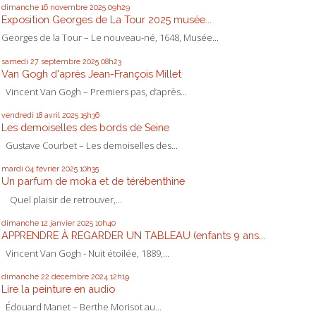
dimanche 16
novembre 2025
09h29
Exposition Georges de La Tour 2025 musée...
Georges de la Tour – Le nouveau-né, 1648, Musée...
samedi 27
septembre 2025
08h23
Van Gogh d'après Jean-François Millet
Vincent Van Gogh – Premiers pas, d’après...
vendredi 18
avril 2025
15h36
Les demoiselles des bords de Seine
Gustave Courbet – Les demoiselles des...
mardi 04
février 2025
10h35
Un parfum de moka et de térébenthine
Quel plaisir de retrouver,...
dimanche 12
janvier 2025
10h40
APPRENDRE À REGARDER UN TABLEAU (enfants 9 ans...
Vincent Van Gogh - Nuit étoilée, 1889,...
dimanche 22
décembre 2024
12h19
Lire la peinture en audio
Édouard Manet – Berthe Morisot au...