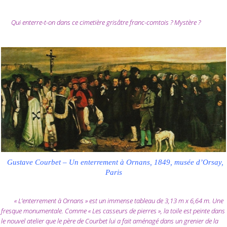
Qui enterre-t-on dans ce cimetière grisâtre franc-comtois ? Mystère ?
Gustave Courbet – Un enterrement à Ornans, 1849, musée d’Orsay,
Paris
« L’enterrement à Ornans » est un immense tableau de 3,13 m x 6,64 m. Une
fresque monumentale. Comme « Les casseurs de pierres », la toile est peinte dans
le nouvel atelier que le père de Courbet lui a fait aménagé dans un grenier de la