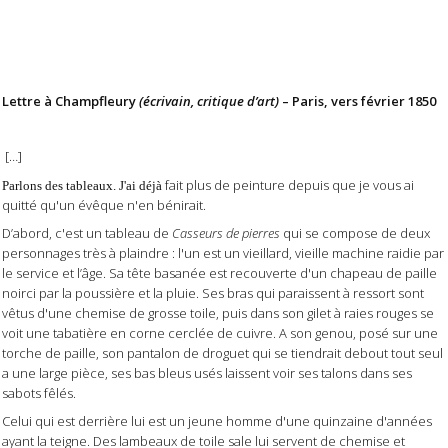
Lettre à Champfleury
(écrivain, critique d’art)
– Paris, vers février 1850
[…]
fait plus de peinture depuis que je vous ai
Parlons des tableaux.
J'ai déjà
quitté qu'un évêque n'en bénirait.
D’abord, c'est un tableau de
Casseurs de pierres
qui se compose de deux
personnages très à plaindre : l'un est un vieillard, vieille machine raidie par
le service et l’âge. Sa tête basanée est recouverte d'un chapeau de paille
noirci par la poussière et la pluie. Ses bras qui paraissent à ressort sont
vêtus d'une chemise de grosse toile, puis dans son gilet à raies rouges se
voit une tabatière en corne cerclée de cuivre. A son genou, posé sur une
torche de paille, son pantalon de droguet qui se tiendrait debout tout seul
a une large pièce, ses bas bleus usés laissent voir ses talons dans ses
sabots fêlés.
Celui qui est derrière lui est un jeune homme d'une quinzaine d'années
ayant la teigne. Des lambeaux de toile sale lui servent de chemise et