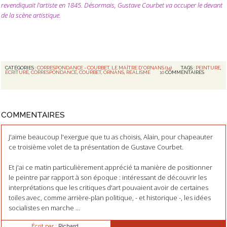
revendiquait l’artiste en 1845. Désormais, Gustave Courbet va occuper le devant
de la scène artistique.
CATÉGORIES :
CORRESPONDANCE - COURBET, LE MAÎTRE D'ORNANS (14)
TAGS :
PEINTURE
,
ÉCRITURE
,
CORRESPONDANCE
,
COURBET
,
ORNANS
,
RÉALISME
10
COMMENTAIRES
COMMENTAIRES
J'aime beaucoup l'exergue que tu as choisis, Alain, pour chapeauter
ce troisième volet de ta présentation de Gustave Courbet.
Et j'ai ce matin particulièrement apprécié ta manière de positionner
le peintre par rapport à son époque : intéressant de découvrir les
interprétations que les critiques d'art pouvaient avoir de certaines
toiles avec, comme arrière-plan politique, - et historique -, les idées
socialistes en marche ...
Écrit par :
Richard