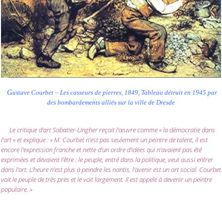
G
ustave Courbet – Les casseurs de pierres, 1849, Tableau détruit en 1945 par
des bombardements alliés sur la ville de Dresde
Le critique d’art Sabatier-Ungher reçoit l’œuvre comme « la démocratie dans
l’art » et explique : « M. Courbet n’est pas seulement un peintre de talent, il est
encore l’expression franche et nette d’un ordre d’idées qui n’avaient pas été
exprimées et devaient l’être : le peuple, entré dans la politique, veut aussi entrer
dans l’art. L’heure n’est plus à peindre les nantis, l’avenir est un art social. Courbet
voit le peuple de très près et le voit largement. Il est appelé à devenir un peintre
populaire. »