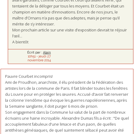
tentaient de la déloger par tous les moyens. Et Courbet était un
champion en matière d’innovations. Encore de nos jours, le
maître d’Ornans n’a pas que des adeptes, mais je pense qu’il
mérite de s’y intéresser.
Mon prochain article sur une visite d’exposition devrait te réjouir
l’œil…
A bientôt
Écrit par :
Alain
10h51
-
jeudi 27
novembre 2014
Pauvre Courbet incompris!
Ami de Proudhon, anarchiste, il élu président de la Fédération des
artistes lors de la commune de Paris. Il fait blinder toutes les fenêtres
du Louvre pour en protéger les œuvres. Accusé d'avoir fait renverser
la colonne Vendôme qui évoque les guerres napoléoniennes, après
la Semaine sanglante, il doit purger 6 mois de prison.
Son engagement dans la Commune lui valut de la part de nombreux
écrivains une haine incroyable. Alexandre Dumas fils a écrit : "De quel
accouplement fabuleux d'une limace et d'un paon, de quelles
antithèses génésiaques, de quel suintement sébacé peut avoir été