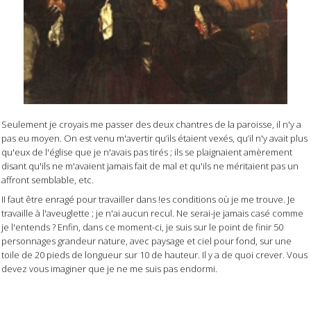
Seulement je croyais me passer des deux chantres de la paroisse, il n'y a
pas eu moyen. On est venu m'avertir qu’ils étaient vexés, qu’il n'y avait plus
qu'eux de l'église que je n'avais pas tirés ; ils se plaignaient amèrement
disant qu'ils ne m'avaient jamais fait de mal et qu'ils ne méritaient pas un
affront semblable, etc.
II faut être enragé pour travailler dans !es conditions où je me trouve. Je
travaille à l'aveuglette ; je n'ai aucun recul. Ne serai-je jamais casé comme
je l'entends ? Enfin, dans ce moment-ci, je suis sur le point de finir 50
personnages grandeur nature, avec paysage et ciel pour fond, sur une
toile de 20 pieds de longueur sur 10 de hauteur. Il y a de quoi crever. Vous
devez vous imaginer que je ne me suis pas endormi.