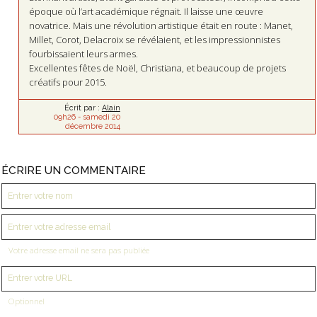
époque où l’art académique régnait. Il laisse une œuvre
novatrice. Mais une révolution artistique était en route : Manet,
Millet, Corot, Delacroix se révélaient, et les impressionnistes
fourbissaient leurs armes.
Excellentes fêtes de Noël, Christiana, et beaucoup de projets
créatifs pour 2015.
Écrit par :
Alain
09h26
-
samedi 20
décembre 2014
ÉCRIRE UN COMMENTAIRE
Votre adresse email ne sera pas publiée
Optionnel