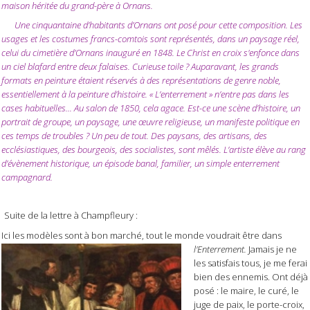
maison héritée du grand-père à Ornans.
Une cinquantaine d’habitants d’Ornans ont posé pour cette composition. Les
usages et les costumes francs-comtois sont représentés, dans un paysage réel,
celui du cimetière d’Ornans inauguré en 1848. Le Christ en croix s'enfonce dans
un ciel blafard entre deux falaises. Curieuse toile ? Auparavant, les grands
formats en peinture étaient réservés à des représentations de genre noble,
essentiellement à la peinture d’histoire. « L’enterrement » n’entre pas dans les
cases habituelles... Au salon de 1850, cela agace. Est-ce une scène d’histoire, un
portrait de groupe, un paysage, une œuvre religieuse, un manifeste politique en
ces temps de troubles ? Un peu de tout. Des paysans, des artisans, des
ecclésiastiques, des bourgeois, des socialistes, sont mêlés. L’artiste élève au rang
d’évènement historique, un épisode banal, familier, un simple enterrement
campagnard.
Suite de la lettre à Champfleury :
Ici les modèles sont à bon marché, tout le monde voudrait être dans
l'Enterrement.
Jamais je ne
les satisfais tous, je me ferai
bien des ennemis. Ont déjà
posé : le maire, le curé, le
juge de paix, le porte-croix,