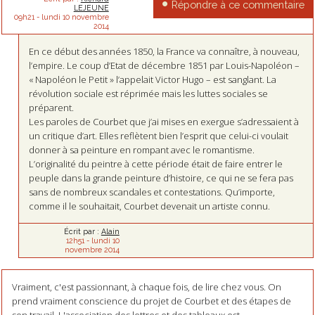
Répondre à ce commentaire
LEJEUNE
09h21
-
lundi 10
novembre
2014
En ce début des années 1850, la France va connaître, à nouveau,
l’empire. Le coup d’Etat de décembre 1851 par Louis-Napoléon –
« Napoléon le Petit » l’appelait Victor Hugo – est sanglant. La
révolution sociale est réprimée mais les luttes sociales se
préparent.
Les paroles de Courbet que j’ai mises en exergue s’adressaient à
un critique d’art. Elles reflètent bien l’esprit que celui-ci voulait
donner à sa peinture en rompant avec le romantisme.
L’originalité du peintre à cette période était de faire entrer le
peuple dans la grande peinture d’histoire, ce qui ne se fera pas
sans de nombreux scandales et contestations. Qu’importe,
comme il le souhaitait, Courbet devenait un artiste connu.
Écrit par :
Alain
12h51
-
lundi 10
novembre 2014
Vraiment, c'est passionnant, à chaque fois, de lire chez vous. On
prend vraiment conscience du projet de Courbet et des étapes de