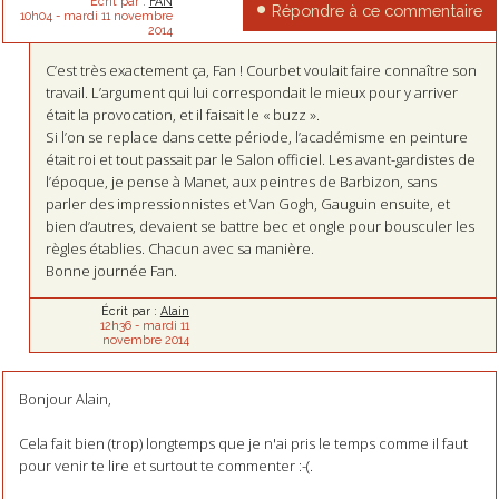
Écrit par :
FAN
Répondre à ce commentaire
10h04
-
mardi 11
novembre
2014
C’est très exactement ça, Fan ! Courbet voulait faire connaître son
travail. L’argument qui lui correspondait le mieux pour y arriver
était la provocation, et il faisait le « buzz ».
Si l’on se replace dans cette période, l’académisme en peinture
était roi et tout passait par le Salon officiel. Les avant-gardistes de
l’époque, je pense à Manet, aux peintres de Barbizon, sans
parler des impressionnistes et Van Gogh, Gauguin ensuite, et
bien d’autres, devaient se battre bec et ongle pour bousculer les
règles établies. Chacun avec sa manière.
Bonne journée Fan.
Écrit par :
Alain
12h36
-
mardi 11
novembre 2014
Bonjour Alain,
Cela fait bien (trop) longtemps que je n'ai pris le temps comme il faut
pour venir te lire et surtout te commenter :-(.