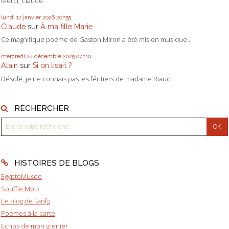
Merci, Claude.
lundi 12
janvier 2026
20h55
Claude
sur
À ma fille Marie
Ce magnifique poème de Gaston Miron a été mis en musique...
mercredi 24
décembre 2025
07h10
Alain
sur
Si on lisait ?
Désolé, je ne connais pas les féritiers de madame Riaud....
RECHERCHER
HISTOIRES DE BLOGS
EgyptoMusée
Souffle Mots
Le blog de Fanfg
Poèmes à la carte
Echos de mon grenier