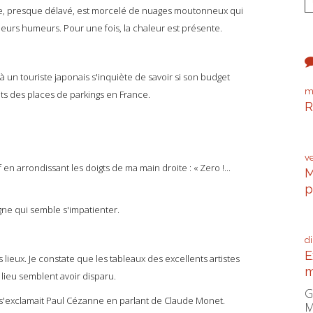
 presque délavé, est morcelé de nuages moutonneux qui
e leurs humeurs. Pour une fois, la chaleur est présente.
 un touriste japonais s'inquiète de savoir si son budget
m
tants des places de parkings en France.
R
P
v
 arrondissant les doigts de ma main droite : « Zero !...
M
p
C
e qui semble s'impatienter.
d
E
 lieux. Je constate que les tableaux des excellents artistes
m
lieu semblent avoir disparu.
G
 s'exclamait Paul Cézanne en parlant de Claude Monet.
M