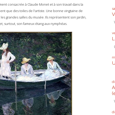
ment consacrée à Claude Monet et à son travail dans la
s
ment que des toiles de l'artiste. Une bonne vingtaine de
V
es grandes salles du musée. Ils représentent son jardin,
V
et, surtout, son fameux étang aux nymphéas.
v
L
G
m
U
Q
d
A
(
V
d