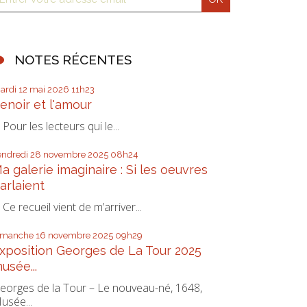
NOTES RÉCENTES
ardi 12
mai 2026
11h23
enoir et l'amour
our les lecteurs qui le...
endredi 28
novembre 2025
08h24
a galerie imaginaire : Si les oeuvres
arlaient
e recueil vient de m’arriver...
imanche 16
novembre 2025
09h29
xposition Georges de La Tour 2025
usée...
eorges de la Tour – Le nouveau-né, 1648,
usée...