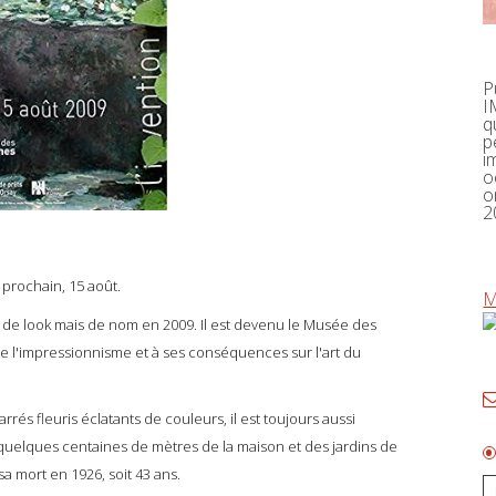
P
I
q
p
i
o
o
2
 prochain, 15 août.
M
e look mais de nom en 2009. Il est devenu le Musée des
 de l'impressionnisme et à ses conséquences sur l'art du
és fleuris éclatants de couleurs, il est toujours aussi
uelques centaines de mètres de la maison et des jardins de
sa mort en 1926, soit 43 ans.