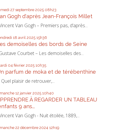
amedi 27
septembre 2025
08h23
an Gogh d'après Jean-François Millet
incent Van Gogh – Premiers pas, d’après...
endredi 18
avril 2025
15h36
es demoiselles des bords de Seine
ustave Courbet – Les demoiselles des...
ardi 04
février 2025
10h35
n parfum de moka et de térébenthine
uel plaisir de retrouver,...
imanche 12
janvier 2025
10h40
PPRENDRE À REGARDER UN TABLEAU
enfants 9 ans...
incent Van Gogh - Nuit étoilée, 1889,...
imanche 22
décembre 2024
12h19