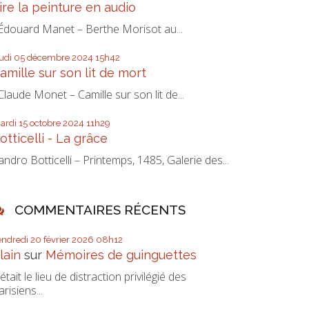
ire la peinture en audio
douard Manet – Berthe Morisot au...
eudi 05
décembre 2024
15h42
amille sur son lit de mort
laude Monet – Camille sur son lit de...
ardi 15
octobre 2024
11h29
otticelli - La grâce
andro Botticelli – Printemps, 1485, Galerie des...
COMMENTAIRES RÉCENTS
endredi 20
février 2026
08h12
lain
sur
Mémoires de guinguettes
’était le lieu de distraction privilégié des
arisiens...