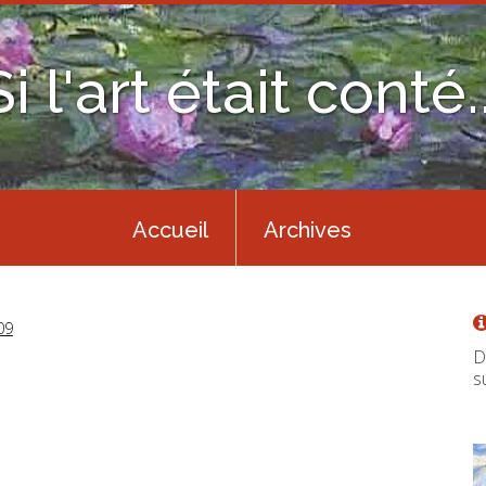
Si l'art était conté..
Accueil
Archives
09
D
s