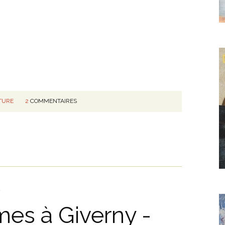
TURE
2
COMMENTAIRES
s
mes à Giverny -