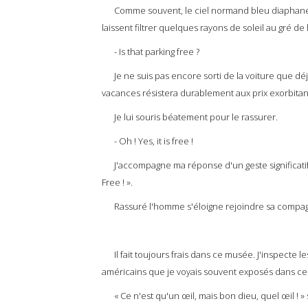
Comme souvent, le ciel normand bleu diaphane,
laissent filtrer quelques rayons de soleil au gré d
- Is that parking free ?
Je ne suis pas encore sorti de la voiture que déjà
vacances résistera durablement aux prix exorbi
Je lui souris béatement pour le rassurer.
- Oh ! Yes, it is free !
J'accompagne ma réponse d'un geste significatif en
Free ! ».
Rassuré l'homme s'éloigne rejoindre sa compagn
Il fait toujours frais dans ce musée. J'inspecte les
américains que je voyais souvent exposés dans ce 
« Ce n'est qu'un œil, mais bon dieu, quel œil ! »