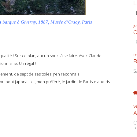
L
É
 barque à Giverny, 1887, Musée d’Orsay, Paris
j
C
C
m
ualité ! Sur ce plan, aucun souci à se faire. Avec Claude
B
ionnisme. Un régal !
S
ment, de sept de ses toiles. J'en reconnais
 pont japonais et, mon préféré, le jardin de l'artiste aux iris
v
A
C
P