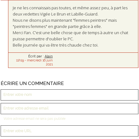
Je ne les connaissais pas toutes, et même assez peu, à part les
deux vedettes Vigée Le Brun et Labille-Guiard.
Nous ne disons plus maintenant "femmes peintres" mais
"peintres femmes" en grande partie grâce à elle.
Merci Fan. C'est une belle chose que de temps à autre un chat
puisse permettre d'oublier le PC.
Belle journée qui va être très chaude chez toi.
Écrit par :
Alain
11h19
-
mercredi 16
juin
2021
ÉCRIRE UN COMMENTAIRE
Votre adresse email ne sera pas publiée