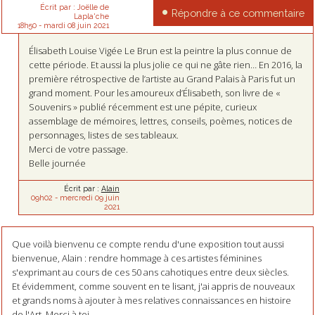
Écrit par :
Joëlle de
Répondre à ce commentaire
Lapla'che
18h50
-
mardi 08
juin 2021
Élisabeth Louise Vigée Le Brun est la peintre la plus connue de
cette période. Et aussi la plus jolie ce qui ne gâte rien… En 2016, la
première rétrospective de l’artiste au Grand Palais à Paris fut un
grand moment. Pour les amoureux d’Élisabeth, son livre de «
Souvenirs » publié récemment est une pépite, curieux
assemblage de mémoires, lettres, conseils, poèmes, notices de
personnages, listes de ses tableaux.
Merci de votre passage.
Belle journée
Écrit par :
Alain
09h02
-
mercredi 09
juin
2021
Que voilà bienvenu ce compte rendu d'une exposition tout aussi
bienvenue, Alain : rendre hommage à ces artistes féminines
s'exprimant au cours de ces 50 ans cahotiques entre deux siècles.
Et évidemment, comme souvent en te lisant, j'ai appris de nouveaux
et grands noms à ajouter à mes relatives connaissances en histoire
de l'Art. Merci à toi ...