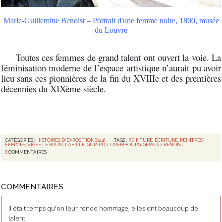
Marie-Guillemine Benoist – Portrait d'une femme noire, 1800, musée
du Louvre
Toutes ces femmes de grand talent ont ouvert la voie. La
féminisation moderne de l’espace artistique n’aurait pu avoir
lieu sans ces pionnières de la fin du XVIIIe et des premières
décennies du XIXème siècle.
CATÉGORIES :
HISTOIRES D'EXPOSITIONS (44)
TAGS :
PEINTURE
,
ÉCRITURE
,
PEINTRES
FEMMES
,
VIGÉE LE BRUN
,
LABILLE-GUIARD
,
LUXEMBOURG
,
GÉRARD
,
BENOIST
8
COMMENTAIRES
COMMENTAIRES
Il était temps qu'on leur rende hommage, elles ont beaucoup de
talent.