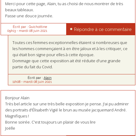
Merci pour cette page, Alain, tu as choisi de nous montrer de très
beaux tableaux.
Passe une douce journée.
Écrit par :
Quichottine
Répondre à ce commentaire
09h13
-
mardi 08
juin 2021
Toutes ces femmes exceptionnelles étaient si nombreuses que
les hommes commençaient à en être jaloux et à les critiquer, ce
qui était bon signe pour elles à cette époque.
Dommage que cette exposition ait été réduite d'une grande
partie du fait du Covid.
Écrit par :
Alain
11h08
-
mardi 08
juin 2021
Bonjour Alain
Très bel article sur une très belle exposition je pense. J'ai pu admirer
des portraits d'Élisabeth Vigié le brun au musée jacquemard André.
Magnifiques !
Bonne soirée. C'est toujours un plaisir de vous lire
Joëlle