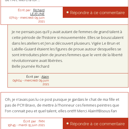
Écrit par :
Richard
Répondre à ce commentaire
LEJEUNE
07h13
-
mercredi 09
juin
2021
Je ne pensais pas qu’il y avait autant de femmes de grand talent à
cette période de l’histoire si mouvementée. Elles se bousculaient
dans les ateliers et j’en ai découvert plusieurs. Vigée Le Brun et
Labille-Guiard étaient les figures de proue autour desquelles se
sont introduites plein de jeunes femmes que le vent de la liberté
révolutionnaire avait libérées.
Belle journée Richard
Écrit par :
Alain
09h04
-
mercredi 09
juin
2021
Oh, je n'avais pas lu ce post puisque je gardais le chat de ma fille et
pas de PC!!! Bravo, de mettre à l'honneur ces femmes peintres que
l'on connait peu et quel talent, elles ont!!!! Merci Alain!!!Bisous Fan
Écrit par :
FAN
Répondre à ce commentaire
15h45
-
mardi 15
juin 2021