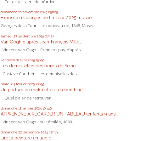
Ce recueil vient de m’arriver...
dimanche 16
novembre 2025
09h29
Exposition Georges de La Tour 2025 musée...
Georges de la Tour – Le nouveau-né, 1648, Musée...
samedi 27
septembre 2025
08h23
Van Gogh d'après Jean-François Millet
Vincent Van Gogh – Premiers pas, d’après...
vendredi 18
avril 2025
15h36
Les demoiselles des bords de Seine
Gustave Courbet – Les demoiselles des...
mardi 04
février 2025
10h35
Un parfum de moka et de térébenthine
Quel plaisir de retrouver,...
dimanche 12
janvier 2025
10h40
APPRENDRE À REGARDER UN TABLEAU (enfants 9 ans...
Vincent Van Gogh - Nuit étoilée, 1889,...
dimanche 22
décembre 2024
12h19
Lire la peinture en audio