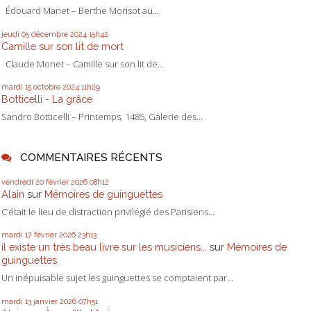
Édouard Manet – Berthe Morisot au...
jeudi 05
décembre 2024
15h42
Camille sur son lit de mort
Claude Monet – Camille sur son lit de...
mardi 15
octobre 2024
11h29
Botticelli - La grâce
Sandro Botticelli – Printemps, 1485, Galerie des...
COMMENTAIRES RÉCENTS
vendredi 20
février 2026
08h12
Alain
sur
Mémoires de guinguettes
C’était le lieu de distraction privilégié des Parisiens...
mardi 17
février 2026
23h13
il existe un très beau livre sur les musiciens...
sur
Mémoires de
guinguettes
Un inépuisable sujet les guinguettes se comptaient par...
mardi 13
janvier 2026
07h51