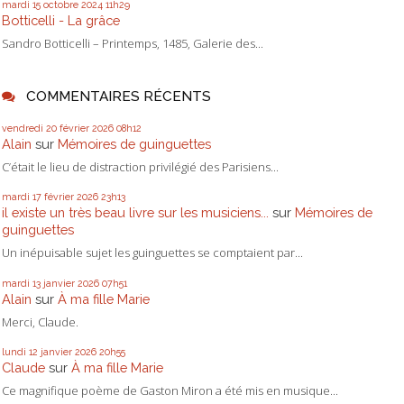
mardi 15
octobre 2024
11h29
Botticelli - La grâce
Sandro Botticelli – Printemps, 1485, Galerie des...
COMMENTAIRES RÉCENTS
vendredi 20
février 2026
08h12
Alain
sur
Mémoires de guinguettes
C’était le lieu de distraction privilégié des Parisiens...
mardi 17
février 2026
23h13
il existe un très beau livre sur les musiciens...
sur
Mémoires de
guinguettes
Un inépuisable sujet les guinguettes se comptaient par...
mardi 13
janvier 2026
07h51
Alain
sur
À ma fille Marie
Merci, Claude.
lundi 12
janvier 2026
20h55
Claude
sur
À ma fille Marie
Ce magnifique poème de Gaston Miron a été mis en musique...