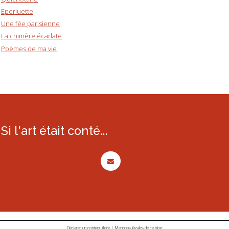
Eperluette
Une fée parisienne
La chimère écarlate
Poèmes de ma vie
Si l'art était conté...
Déclarer un contenu illicite
|
Mentions légales de ce blog