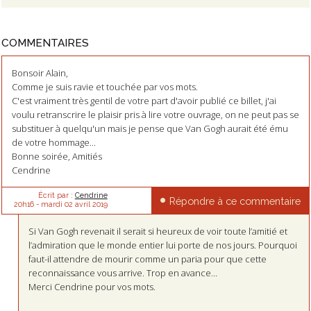
COMMENTAIRES
Bonsoir Alain,
Comme je suis ravie et touchée par vos mots.
C'est vraiment très gentil de votre part d'avoir publié ce billet, j'ai
voulu retranscrire le plaisir pris à lire votre ouvrage, on ne peut pas se
substituer à quelqu'un mais je pense que Van Gogh aurait été ému
de votre hommage...
Bonne soirée, Amitiés
Cendrine
Écrit par :
Cendrine
Répondre à ce commentaire
20h16
-
mardi 02
avril 2019
Si Van Gogh revenait il serait si heureux de voir toute l’amitié et
l’admiration que le monde entier lui porte de nos jours. Pourquoi
faut-il attendre de mourir comme un paria pour que cette
reconnaissance vous arrive. Trop en avance…
Merci Cendrine pour vos mots.