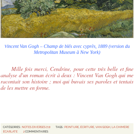
incent Van Gogh – Champ de blés avec cyprès, 1889 (version du
V
Metropolitan Museum à New York)
Mille fois merci, Cendrine, pour cette très belle et fine
analyse d'un roman écrit à deux : Vincent Van Gogh qui me
racontait son histoire ; moi qui buvais ses paroles et tentais
de les mettre en forme.
CATÉGORIES :
NOTES DIVERSES (72)
TAGS :
PEINTURE
,
ÉCRITURE
,
VAN GOGH
,
LA CHIMÈRE
ÉCARLATE
2
COMMENTAIRES