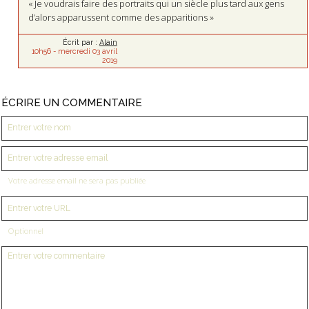
« Je voudrais faire des portraits qui un siècle plus tard aux gens
d’alors apparussent comme des apparitions »
Écrit par :
Alain
10h56
-
mercredi 03
avril
2019
ÉCRIRE UN COMMENTAIRE
Votre adresse email ne sera pas publiée
Optionnel