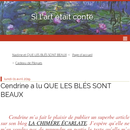
Si l'art était conté...
Nadine et QUE LES BLÉS SONT BEAUX
Page d'accueil
Cadeau de Pâques
lundi 01
avril 2019
Cendrine a lu QUE LES BLÉS SONT
BEAUX
Cendrine m’a fait le plaisir de publier un superbe article
sur son blog
LA CHIMÈRE ÉCARLATE
. J’espère qu’elle ne
m’en voudra pas de reprendre en partie le texte qu’elle m’a