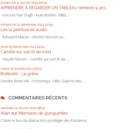
dimanche 12
janvier 2025
10h40
APPRENDRE À REGARDER UN TABLEAU (enfants 9 ans...
Vincent Van Gogh - Nuit étoilée, 1889,...
dimanche 22
décembre 2024
12h19
Lire la peinture en audio
Édouard Manet – Berthe Morisot au...
jeudi 05
décembre 2024
15h42
Camille sur son lit de mort
Claude Monet – Camille sur son lit de...
mardi 15
octobre 2024
11h29
Botticelli - La grâce
Sandro Botticelli – Printemps, 1485, Galerie des...
COMMENTAIRES RÉCENTS
vendredi 20
février 2026
08h12
Alain
sur
Mémoires de guinguettes
C’était le lieu de distraction privilégié des Parisiens...