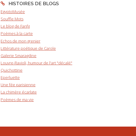
HISTOIRES DE BLOGS
EgyptoMusée
Souffle Mots
Le blog de Fanfg
Poèmes à la carte
Echos de mon grenier
Littérature poétique de Carole
Galerie Smaragdine
Louvre-Ravioli, humour de l'art "décalé"
Quichottine
Eperluette
Une fée parisienne
La chimère écarlate
Poèmes de ma vie