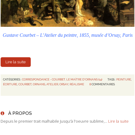
Gustave Courbet – L’Atelier du peintre, 1855, musée d’Orsay, Paris
Lire la suite
CATÉGORIES :
CORRESPONDANCE - COURBET, LE MAÎTRE D'ORNANS (14)
TAGS :
PEINTURE
,
ÉCRITURE
,
COURBET
,
ORNANS
,
ATELIER
,
ORSAY
,
RÉALISME
8
COMMENTAIRES
À PROPOS
Depuis le premier trait malhabile Jusqu'à l'oeuvre sublime,...
Lire la suite