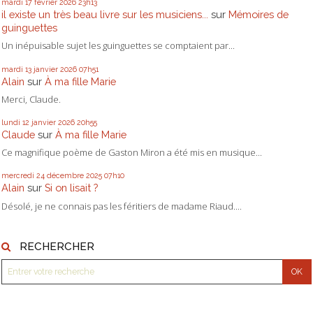
mardi 17
février 2026
23h13
il existe un très beau livre sur les musiciens...
sur
Mémoires de
guinguettes
Un inépuisable sujet les guinguettes se comptaient par...
mardi 13
janvier 2026
07h51
Alain
sur
À ma fille Marie
Merci, Claude.
lundi 12
janvier 2026
20h55
Claude
sur
À ma fille Marie
Ce magnifique poème de Gaston Miron a été mis en musique...
mercredi 24
décembre 2025
07h10
Alain
sur
Si on lisait ?
Désolé, je ne connais pas les féritiers de madame Riaud....
RECHERCHER