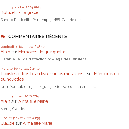
mardi 15
octobre 2024
11h29
Botticelli - La grâce
Sandro Botticelli – Printemps, 1485, Galerie des...
COMMENTAIRES RÉCENTS
vendredi 20
février 2026
08h12
Alain
sur
Mémoires de guinguettes
C’était le lieu de distraction privilégié des Parisiens...
mardi 17
février 2026
23h13
il existe un très beau livre sur les musiciens...
sur
Mémoires de
guinguettes
Un inépuisable sujet les guinguettes se comptaient par...
mardi 13
janvier 2026
07h51
Alain
sur
À ma fille Marie
Merci, Claude.
lundi 12
janvier 2026
20h55
Claude
sur
À ma fille Marie