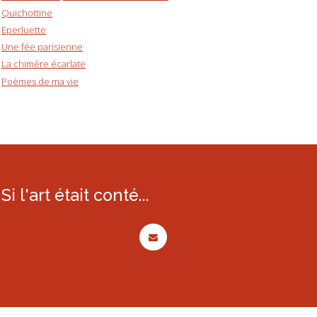
Quichottine
Eperluette
Une fée parisienne
La chimère écarlate
Poèmes de ma vie
Si l'art était conté...