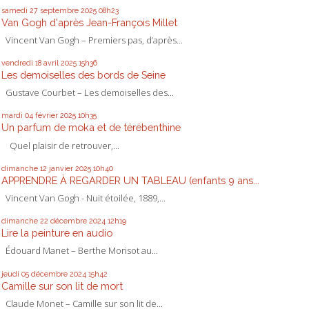
samedi 27
septembre 2025
08h23
Van Gogh d'après Jean-François Millet
Vincent Van Gogh – Premiers pas, d’après...
vendredi 18
avril 2025
15h36
Les demoiselles des bords de Seine
Gustave Courbet – Les demoiselles des...
mardi 04
février 2025
10h35
Un parfum de moka et de térébenthine
Quel plaisir de retrouver,...
dimanche 12
janvier 2025
10h40
APPRENDRE À REGARDER UN TABLEAU (enfants 9 ans...
Vincent Van Gogh - Nuit étoilée, 1889,...
dimanche 22
décembre 2024
12h19
Lire la peinture en audio
Édouard Manet – Berthe Morisot au...
jeudi 05
décembre 2024
15h42
Camille sur son lit de mort
Claude Monet – Camille sur son lit de...