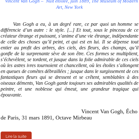
Vincent Van Gogh –
Nuit étoilée, juin 1889, The Museum of Modern
Art, New York
Van Gogh a eu, à un degré rare, ce par quoi un homme se
différencie d’un autre : le style.
[...] Et tout, sous le pinceau de ce
créateur étrange et puissant, s’anime d’une vie étrange, indépendante
de celle des choses qu’il peint, et qui est en lui. Il se dépense tout
entier au profit des arbres, des ciels, des fleurs, des champs, qu’il
gonfle de la surprenante sève de son être. Ces formes se multiplient,
s’échevèlent, se tordent, et jusque dans la folie admirable de ces ciels
où les astres ivres tournoient et chancellent, où les étoiles s’allongent
en queues de comètes débraillées ; jusque dans le surgissement de ces
fantastiques fleurs qui se dressent et se crêtent, semblables à des
oiseaux déments, Van Gogh garde toujours ses admirables qualités de
peintre, et une noblesse qui émeut, une grandeur tragique qui
épouvante.
Vincent Van Gogh, Écho
de Paris, 31 mars 1891, Octave Mirbeau
Lire la suite