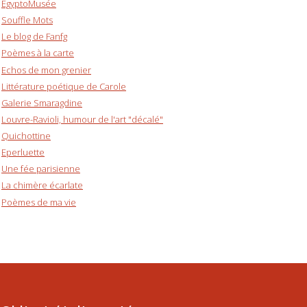
EgyptoMusée
Souffle Mots
Le blog de Fanfg
Poèmes à la carte
Echos de mon grenier
Littérature poétique de Carole
Galerie Smaragdine
Louvre-Ravioli, humour de l'art "décalé"
Quichottine
Eperluette
Une fée parisienne
La chimère écarlate
Poèmes de ma vie