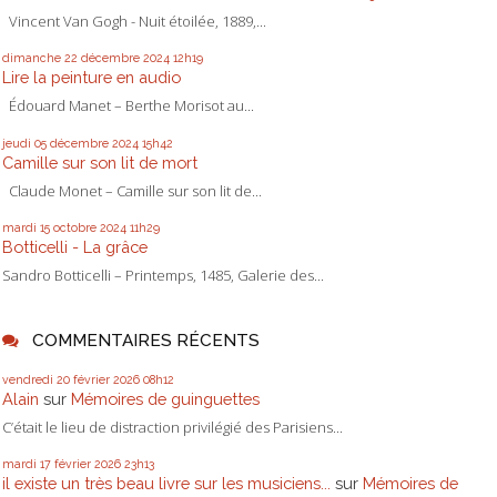
Vincent Van Gogh - Nuit étoilée, 1889,...
dimanche 22
décembre 2024
12h19
Lire la peinture en audio
Édouard Manet – Berthe Morisot au...
jeudi 05
décembre 2024
15h42
Camille sur son lit de mort
Claude Monet – Camille sur son lit de...
mardi 15
octobre 2024
11h29
Botticelli - La grâce
Sandro Botticelli – Printemps, 1485, Galerie des...
COMMENTAIRES RÉCENTS
vendredi 20
février 2026
08h12
Alain
sur
Mémoires de guinguettes
C’était le lieu de distraction privilégié des Parisiens...
mardi 17
février 2026
23h13
il existe un très beau livre sur les musiciens...
sur
Mémoires de