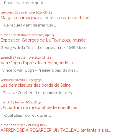
Pour les lecteurs qui le...
vendredi 28
novembre 2025
08h24
Ma galerie imaginaire : Si les oeuvres parlaient
Ce recueil vient de m’arriver...
dimanche 16
novembre 2025
09h29
Exposition Georges de La Tour 2025 musée...
Georges de la Tour – Le nouveau-né, 1648, Musée...
samedi 27
septembre 2025
08h23
Van Gogh d'après Jean-François Millet
Vincent Van Gogh – Premiers pas, d’après...
vendredi 18
avril 2025
15h36
Les demoiselles des bords de Seine
Gustave Courbet – Les demoiselles des...
mardi 04
février 2025
10h35
Un parfum de moka et de térébenthine
Quel plaisir de retrouver,...
dimanche 12
janvier 2025
10h40
APPRENDRE À REGARDER UN TABLEAU (enfants 9 ans...