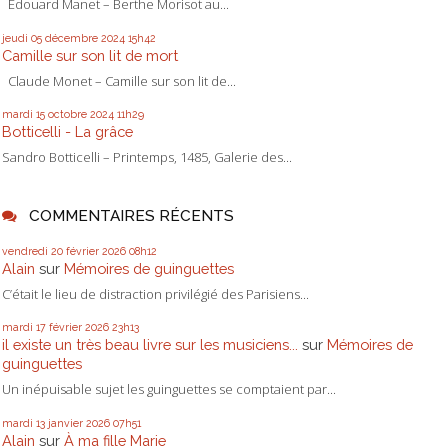
Édouard Manet – Berthe Morisot au...
jeudi 05
décembre 2024
15h42
Camille sur son lit de mort
Claude Monet – Camille sur son lit de...
mardi 15
octobre 2024
11h29
Botticelli - La grâce
Sandro Botticelli – Printemps, 1485, Galerie des...
COMMENTAIRES RÉCENTS
vendredi 20
février 2026
08h12
Alain
sur
Mémoires de guinguettes
C’était le lieu de distraction privilégié des Parisiens...
mardi 17
février 2026
23h13
il existe un très beau livre sur les musiciens...
sur
Mémoires de
guinguettes
Un inépuisable sujet les guinguettes se comptaient par...
mardi 13
janvier 2026
07h51
Alain
sur
À ma fille Marie