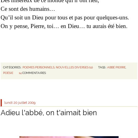
Des miséreux de ce monde qui n’ont rien,
Ce sont des humains…
Qu’il soit un Dieu pour tous et pas pour quelques-uns.
On y pense, Pierre, toi… en Dieu… tu aurais été bien.
CATÉGORIES :
POEMES PERSONNELS, NOUVELLES DIVERSES (11)
TAGS :
ABBÉ PIERRE
,
POÉSIE
14
COMMENTAIRES
lundi 20
juillet 2009
Adieu l'abbé, on t'aimait bien