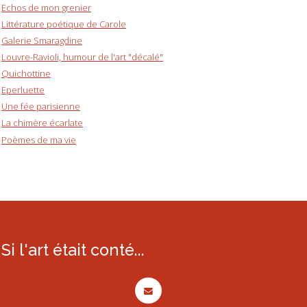
Echos de mon grenier
Littérature poétique de Carole
Galerie Smaragdine
Louvre-Ravioli, humour de l'art "décalé"
Quichottine
Eperluette
Une fée parisienne
La chimère écarlate
Poèmes de ma vie
Si l'art était conté...