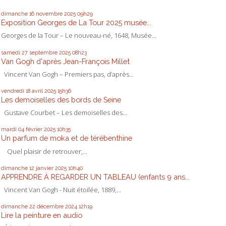
dimanche 16
novembre 2025
09h29
Exposition Georges de La Tour 2025 musée...
Georges de la Tour – Le nouveau-né, 1648, Musée...
samedi 27
septembre 2025
08h23
Van Gogh d'après Jean-François Millet
Vincent Van Gogh – Premiers pas, d’après...
vendredi 18
avril 2025
15h36
Les demoiselles des bords de Seine
Gustave Courbet – Les demoiselles des...
mardi 04
février 2025
10h35
Un parfum de moka et de térébenthine
Quel plaisir de retrouver,...
dimanche 12
janvier 2025
10h40
APPRENDRE À REGARDER UN TABLEAU (enfants 9 ans...
Vincent Van Gogh - Nuit étoilée, 1889,...
dimanche 22
décembre 2024
12h19
Lire la peinture en audio