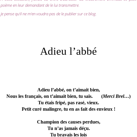
poème en leur demandant de le lui transmettre.
Je pense qu'il ne m'en voudra pas de le publier sur ce blog.
Adieu l’abbé
Adieu l’abbé, on t’aimait bien,
Nous les français, on t’aimait bien, tu sais.
(
Merci Brel
…)
Tu étais fripé, pas rasé, vieux.
Petit curé malingre, tu en as fait des envieux !
Champion des causes perdues,
Tu n’as jamais déçu.
Tu bravais les lois