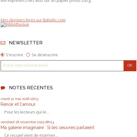
été imprimés chez BoD sur un papier photo 200 g.
Mes derniers livres sur Babelio.com
NEWSLETTER
S'inscrire
Se désinscrire
NOTES RÉCENTES
mardi 12
mai 2026
11h23
Renoir et l'amour
Pour les lecteurs qui le...
vendredi 28
novembre 2025
08h24
Ma galerie imaginaire : Si les oeuvres parlaient
Ce recueil vient de m’arriver...