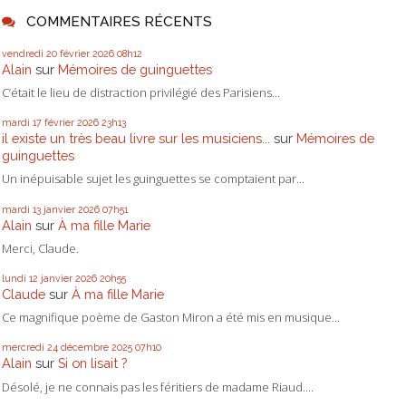
COMMENTAIRES RÉCENTS
vendredi 20
février 2026
08h12
Alain
sur
Mémoires de guinguettes
C’était le lieu de distraction privilégié des Parisiens...
mardi 17
février 2026
23h13
il existe un très beau livre sur les musiciens...
sur
Mémoires de
guinguettes
Un inépuisable sujet les guinguettes se comptaient par...
mardi 13
janvier 2026
07h51
Alain
sur
À ma fille Marie
Merci, Claude.
lundi 12
janvier 2026
20h55
Claude
sur
À ma fille Marie
Ce magnifique poème de Gaston Miron a été mis en musique...
mercredi 24
décembre 2025
07h10
Alain
sur
Si on lisait ?
Désolé, je ne connais pas les féritiers de madame Riaud....