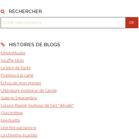
RECHERCHER
HISTOIRES DE BLOGS
EgyptoMusée
Souffle Mots
Le blog de Fanfg
Poèmes à la carte
Echos de mon grenier
Littérature poétique de Carole
Galerie Smaragdine
Louvre-Ravioli, humour de l'art "décalé"
Quichottine
Eperluette
Une fée parisienne
La chimère écarlate