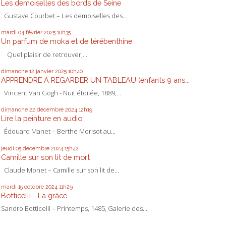
Les demoiselles des bords de Seine
Gustave Courbet – Les demoiselles des...
mardi 04
février 2025
10h35
Un parfum de moka et de térébenthine
Quel plaisir de retrouver,...
dimanche 12
janvier 2025
10h40
APPRENDRE À REGARDER UN TABLEAU (enfants 9 ans...
Vincent Van Gogh - Nuit étoilée, 1889,...
dimanche 22
décembre 2024
12h19
Lire la peinture en audio
Édouard Manet – Berthe Morisot au...
jeudi 05
décembre 2024
15h42
Camille sur son lit de mort
Claude Monet – Camille sur son lit de...
mardi 15
octobre 2024
11h29
Botticelli - La grâce
Sandro Botticelli – Printemps, 1485, Galerie des...