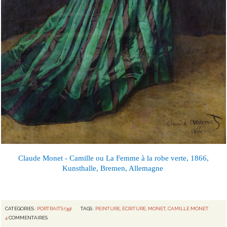
Claude Monet - Camille ou La Femme à la robe verte, 1866,
Kunsthalle, Bremen, Allemagne
CATÉGORIES :
PORTRAITS (39)
TAGS :
PEINTURE
,
ÉCRITURE
,
MONET
,
CAMILLE MONET
4
COMMENTAIRES