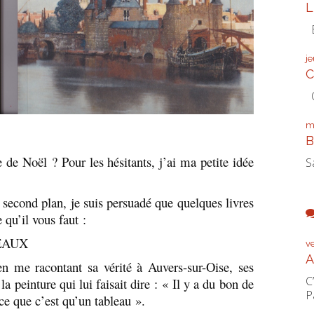
L
É
j
C
C
m
B
 de Noël ? Pour les hésitants, j’ai ma petite idée
S
 second plan, je suis persuadé que quelques livres
e qu’il vous faut :
BEAUX
v
A
en me racontant sa vérité à Auvers-sur-Oise, ses
C
a peinture qui lui faisait dire : « Il y a du bon de
P
 ce que c’est qu’un tableau ».