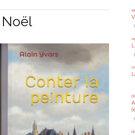
s
 Noël
V
V
v
L
G
m
U
Q
d
A
(
V
d