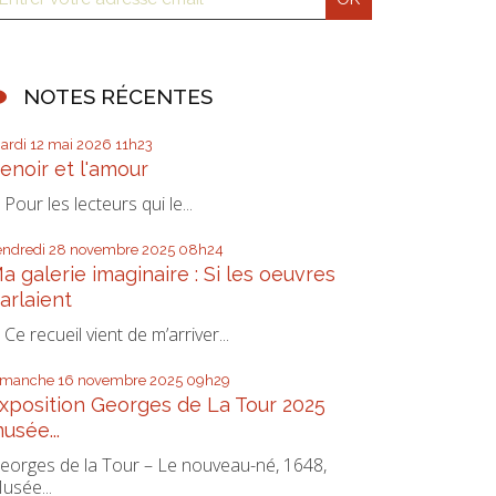
NOTES RÉCENTES
ardi 12
mai 2026
11h23
enoir et l'amour
our les lecteurs qui le...
endredi 28
novembre 2025
08h24
a galerie imaginaire : Si les oeuvres
arlaient
e recueil vient de m’arriver...
imanche 16
novembre 2025
09h29
xposition Georges de La Tour 2025
usée...
eorges de la Tour – Le nouveau-né, 1648,
usée...