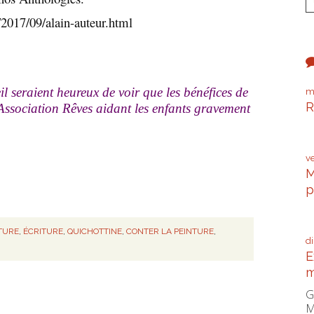
/2017/09/alain-auteur.html
il seraient heureux de voir que les bénéfices de
m
R
l’Association Rêves aidant les enfants gravement
P
v
M
p
C
TURE
,
ÉCRITURE
,
QUICHOTTINE
,
CONTER LA PEINTURE
,
d
E
m
G
M