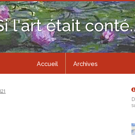
Si l'art était conté..
Accueil
Archives
021
D
s