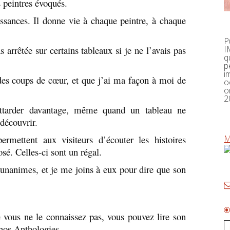
 peintres évoqués.
issances. Il donne vie à chaque peintre, à chaque
P
 arrêtée sur certains tableaux si je ne l’avais pas
I
q
p
i
des coups de cœur, et que j’ai ma façon à moi de
o
o
2
ttarder davantage, même quand un tableau ne
 découvrir.
rmettent aux visiteurs d’écouter les histoires
M
sé. Celles-ci sont un régal.
t unanimes, et je me joins à eux pour dire que son
e vous ne le connaissez pas, vous pouvez lire son
 nos Anthologies.