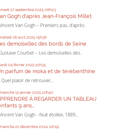
amedi 27
septembre 2025
08h23
an Gogh d'après Jean-François Millet
incent Van Gogh – Premiers pas, d’après...
endredi 18
avril 2025
15h36
es demoiselles des bords de Seine
ustave Courbet – Les demoiselles des...
ardi 04
février 2025
10h35
n parfum de moka et de térébenthine
uel plaisir de retrouver,...
imanche 12
janvier 2025
10h40
PPRENDRE À REGARDER UN TABLEAU
enfants 9 ans...
incent Van Gogh - Nuit étoilée, 1889,...
imanche 22
décembre 2024
12h19