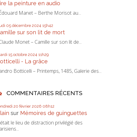
ire la peinture en audio
douard Manet – Berthe Morisot au...
eudi 05
décembre 2024
15h42
amille sur son lit de mort
laude Monet – Camille sur son lit de...
ardi 15
octobre 2024
11h29
otticelli - La grâce
andro Botticelli – Printemps, 1485, Galerie des...
COMMENTAIRES RÉCENTS
endredi 20
février 2026
08h12
lain
sur
Mémoires de guinguettes
’était le lieu de distraction privilégié des
arisiens...