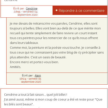
Écrit par :
Cendrine
Répondre à ce commentaire
21h55
-
vendredi 04
septembre 2020
Je me devais de retranscrire vos paroles, Cendrine, elles sont
toujours si belles. Elles vont bien au-delà de ce que mérite mon
recueil qui tente simplement de faire revivre un court instant
tous ces peintres pour les remercier de ce qu’ils nous offrent
dans leurs tableaux.
Comme moi, la peinture et la poésie vous touche. Je conseille à
tous ceux qui ne connaissent pas votre blog de s’y précipiter sans
plus attendre. C’est un oasis de beauté.
Encore merci et portez-vous bien.
Amitiés.
Écrit par :
Alain
11h24
-
samedi 05
septembre 2020
Cendrine a tout à fait raison... quel joli billet !
J'ai aimé aussi, même si mon coup de coeur a été et reste pour "Que
les blés sont beaux".