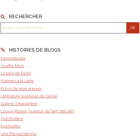
RECHERCHER
HISTOIRES DE BLOGS
EgyptoMusée
Souffle Mots
Le blog de Fanfg
Poèmes à la carte
Echos de mon grenier
Littérature poétique de Carole
Galerie Smaragdine
Louvre-Ravioli, humour de l'art "décalé"
Quichottine
Eperluette
Une fée parisienne