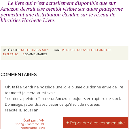
Le livre qui n’est actuellement disponible que sur
Amazon devrait être bientôt visible sur autre plateforme
permettant une distribution étendue sur le réseau de
librairies Hachette Livre.
CATÉGORIES :
NOTES DIVERSES (72)
TAGS :
PEINTURE
,
NOUVELLES
,
PLUME FÉE
,
TABLEAUX
8
COMMENTAIRES
COMMENTAIRES
Oh, ta fée Cendrine possède une jolie plume qui donne envie de lire
tes mots!! j'aimerai aussi avoir
" conter la peinture" mais sur Amazon, toujours en rupture de stock!!
Dommage, j'attends avec patience qu'il soit de nouveau
réédité!!!Bisous Fan
Écrit par :
FAN
Répondre à ce commentaire
16h29
-
mercredi 02
septembre 2020