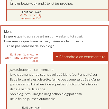
Un très beau week-end à toi et tes proches.
Écrit par :
Alain
10h00
-
samedi 19
septembre 2020
Merci.
J'espère que tu auras passé un bon weekend toi aussi.
Il me semble que Marie va bien, même si elle publie peu.
Tu n'as pas l'adresse de son blog ?
Écrit par :
Quichottine
Répondre à ce commentaire
11h55
-
lundi 21
septembre
2020
J'avais loupé ton commentaire.
Je vais demander de ses nouvelles à Marie (ou Francette) sur
Babelio car elle est discrète. J'aime beaucoup sa poésie d'une
grande sensibilité alliée à de superbes photos qu'elle trouve
dans la nature, la sienne.
Son blog : http://images-imagination.blogspot.com/
Belle fin de journée automnale.
Écrit par :
Alain