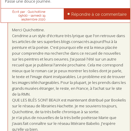
Passe une douce journée.
Écrit par :
Quichottine
Répondre à ce commentaire
09h00
-
samedi 19
septembre 2020
Merci Quichottine.
Cendrine a un style d'écriture très lyrique que l'on retrouve dans
les articles de ses superbes blogs consacrés aujourd'hui à la
peinture et la poésie. C'est pourquoi elle est la mieux placée
pour comprendre ma recherche dans ce recueil de nouvelles
sur les peintres et leurs oeuvres. J'ai passé l'été sur un autre
recueil que je publierai l'année prochaine. Cela me correspond
mieux que le roman car je peux montrer les toiles dont je parle,
le texte et l'image étant inséparables. Le problème est de trouver
les images téléchargeables. Pour la plupart, je les prends dans les
grands musées étranger, le reste, en France, à l'achat sur le site
de la RMN.
QUE LES BLÉS SONT BEAUX est maintenant distribué par Bookelis
sur le réseau de librairies Hachette. Je me souviens toujours,
Quichottine, de ta très belle chronique à sa sortie.
Je n'ai plus de nouvelles de la très belle poétesse Marie que
j'avais fait connaître sur le réseau littéraire Babelio. J'espère
qu'elle va bien.