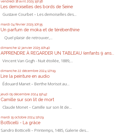
vendredi 18
avril 2025
15h36
Les demoiselles des bords de Seine
Gustave Courbet – Les demoiselles des...
mardi 04
février 2025
10h35
Un parfum de moka et de térébenthine
Quel plaisir de retrouver,...
dimanche 12
janvier 2025
10h40
APPRENDRE À REGARDER UN TABLEAU (enfants 9 ans...
Vincent Van Gogh - Nuit étoilée, 1889,...
dimanche 22
décembre 2024
12h19
Lire la peinture en audio
Édouard Manet – Berthe Morisot au...
jeudi 05
décembre 2024
15h42
Camille sur son lit de mort
Claude Monet – Camille sur son lit de...
mardi 15
octobre 2024
11h29
Botticelli - La grâce
Sandro Botticelli – Printemps, 1485, Galerie des...