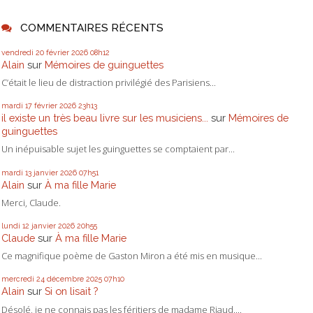
COMMENTAIRES RÉCENTS
vendredi 20
février 2026
08h12
Alain
sur
Mémoires de guinguettes
C’était le lieu de distraction privilégié des Parisiens...
mardi 17
février 2026
23h13
il existe un très beau livre sur les musiciens...
sur
Mémoires de
guinguettes
Un inépuisable sujet les guinguettes se comptaient par...
mardi 13
janvier 2026
07h51
Alain
sur
À ma fille Marie
Merci, Claude.
lundi 12
janvier 2026
20h55
Claude
sur
À ma fille Marie
Ce magnifique poème de Gaston Miron a été mis en musique...
mercredi 24
décembre 2025
07h10
Alain
sur
Si on lisait ?
Désolé, je ne connais pas les féritiers de madame Riaud....