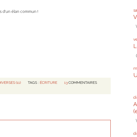
s
es d’un élan commun !
V
V
v
L
G
m
U
VERSES (11)
TAGS :
ÉCRITURE
13
COMMENTAIRES
Q
d
A
(
V
d