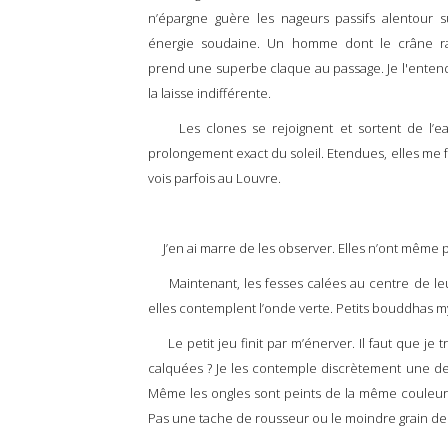
n’épargne guère les nageurs passifs alentour s
énergie soudaine. Un homme dont le crâne r
prend une superbe claque au passage. Je l'entends 
la laisse indifférente.
Les clones se rejoignent et sortent de l’eau.
prolongement exact du soleil. Etendues, elles me 
vois parfois au Louvre.
J’en ai marre de les observer. Elles n’ont même pa
Maintenant, les fesses calées au centre de leurs
elles contemplent l’onde verte. Petits bouddhas m
Le petit jeu finit par m’énerver. Il faut que je tr
calquées ? Je les contemple discrètement une dern
Même les ongles sont peints de la même couleur :
Pas une tache de rousseur ou le moindre grain de