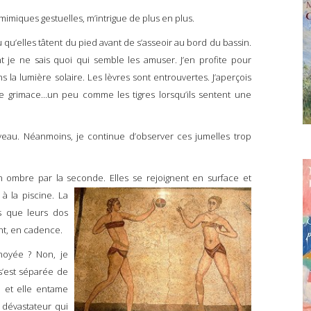
miques gestuelles, m’intrigue de plus en plus.
u qu’elles tâtent du pied avant de s’asseoir au bord du bassin.
t je ne sais quoi qui semble les amuser. J’en profite pour
 la lumière solaire. Les lèvres sont entrouvertes. J’aperçois
e grimace…un peu comme les tigres lorsqu’ils sentent une
eau. Néanmoins, je continue d’observer ces jumelles trop
mbre par la seconde. Elles se rejoignent en surface et
 à la piscine. La
s que leurs dos
nt, en cadence.
oyée ? Non, je
 s’est séparée de
 et elle entame
 dévastateur qui