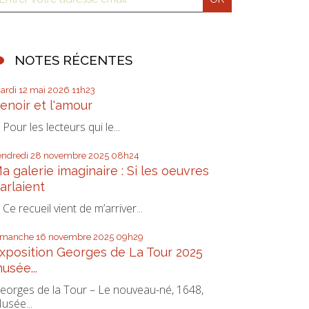
NOTES RÉCENTES
ardi 12
mai 2026
11h23
enoir et l'amour
our les lecteurs qui le...
endredi 28
novembre 2025
08h24
a galerie imaginaire : Si les oeuvres
arlaient
e recueil vient de m’arriver...
imanche 16
novembre 2025
09h29
xposition Georges de La Tour 2025
usée...
eorges de la Tour – Le nouveau-né, 1648,
usée...