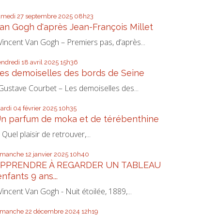
amedi 27
septembre 2025
08h23
an Gogh d'après Jean-François Millet
incent Van Gogh – Premiers pas, d’après...
endredi 18
avril 2025
15h36
es demoiselles des bords de Seine
ustave Courbet – Les demoiselles des...
ardi 04
février 2025
10h35
n parfum de moka et de térébenthine
uel plaisir de retrouver,...
imanche 12
janvier 2025
10h40
PPRENDRE À REGARDER UN TABLEAU
enfants 9 ans...
incent Van Gogh - Nuit étoilée, 1889,...
imanche 22
décembre 2024
12h19