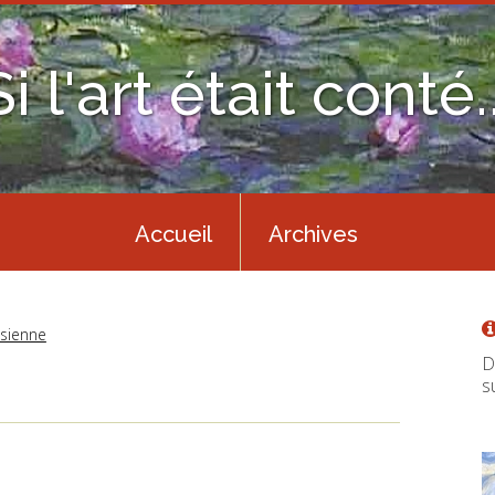
Si l'art était conté..
Accueil
Archives
isienne
D
s