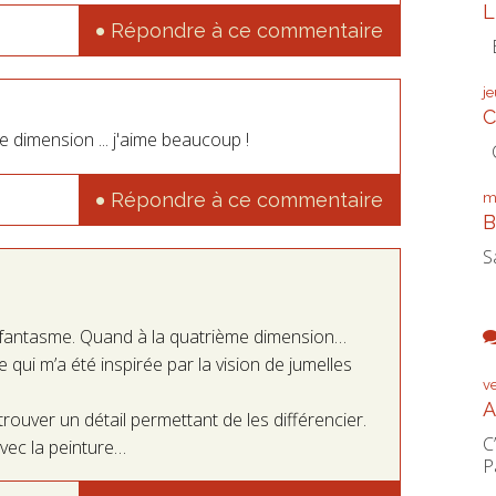
L
Répondre à ce commentaire
É
j
C
e dimension ... j'aime beaucoup !
C
Répondre à ce commentaire
m
B
S
u fantasme. Quand à la quatrième dimension…
 qui m’a été inspirée par la vision de jumelles
v
A
 trouver un détail permettant de les différencier.
C
 avec la peinture…
P