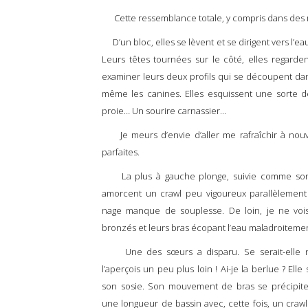
Cette ressemblance totale, y compris dans des mi
D’un bloc, elles se lèvent et se dirigent vers l’ea
Leurs têtes tournées sur le côté, elles regarden
examiner leurs deux profils qui se découpent dans
même les canines. Elles esquissent une sorte d
proie… Un sourire carnassier...
Je meurs d’envie d’aller me rafraîchir à nouv
parfaites.
La plus à gauche plonge, suivie comme son o
amorcent un crawl peu vigoureux
parallèlement
nage manque de souplesse. De loin, je ne voi
bronzés et leurs bras écopant l’eau maladroiteme
Une des sœurs a disparu. Se serait-elle n
l’aperçois un peu plus loin ! Ai-je la berlue ? Elle
son sosie. Son mouvement de bras se précipite
une longueur de bassin avec, cette fois, un crawl