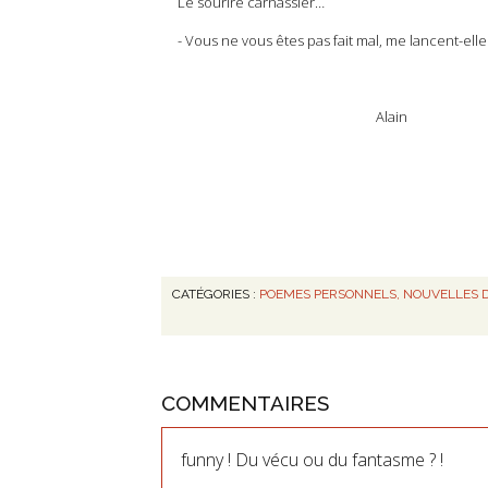
Le sourire carnassier…
- Vous ne vous êtes pas fait mal, me lancent-ell
Alain
CATÉGORIES :
POEMES PERSONNELS, NOUVELLES DI
COMMENTAIRES
funny ! Du vécu ou du fantasme ? !