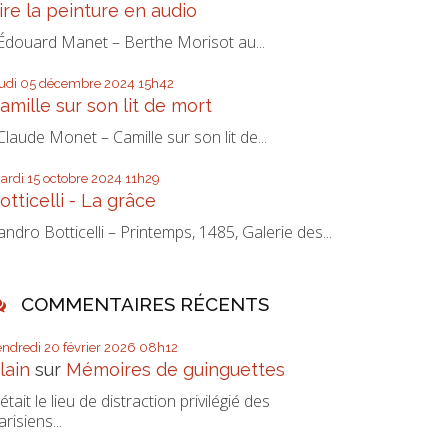
ire la peinture en audio
douard Manet – Berthe Morisot au...
eudi 05
décembre 2024
15h42
amille sur son lit de mort
laude Monet – Camille sur son lit de...
ardi 15
octobre 2024
11h29
otticelli - La grâce
andro Botticelli – Printemps, 1485, Galerie des...
COMMENTAIRES RÉCENTS
endredi 20
février 2026
08h12
lain
sur
Mémoires de guinguettes
’était le lieu de distraction privilégié des
arisiens...