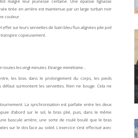
llot malgré leur jeunesse certaine. Une épaisse tignasse
isée tirée en arrière est maintenue par un large turban noir
me couleur.
ffet sur leurs serviettes de bain bleu fluo alignées pile poil
je transpire copieusement.
n toutes les vingt minutes. Etrange mimétisme…
tre, les bras dans le prolongement du corps, les pieds
s défaut surmontent les serviettes. Rien ne bouge. Cela ne
urnement. La synchronisation est parfaite entre les deux
ppuie d’abord sur le sol, le bras plié, puis, dans le même
une bascule arrière, une sorte de roulé boulé que le bras
ties sur le dos face au soleil. L’exercice s’est effectué avec