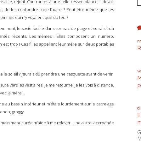
ai-je, réjoui. Confrontés à une telle ressemblance, il devait
r, de les confondre l’une l’autre ? Peut-être même que les
 hommes qui n’y voyaient que du feu ?
ent, le sosie fouille dans son sac de plage et se saisit du
rgentés récents. Les mêmes… Elles composent un numéro.
m
en est trop ! Ces filles appellent leur mère sur deux portables
R
P
v
 soleil ? J’aurais dû prendre une casquette avant de venir.
M
p
é vers les vestiaires. Je me retourne. Je les vois à distance.
 Avec la mère…
C
 au bassin intérieur et m’étale lourdement sur le carrelage
d
tendu, groggy.
E
m
 main manucurée m’aide à me relever. Une autre, accrochée
G
M