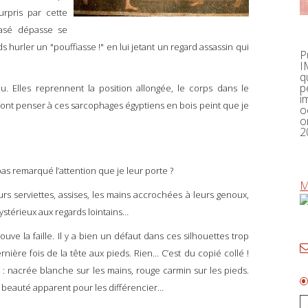
urpris par cette
asé dépasse se
hurler un "pouffiasse !" en lui jetant un regard assassin qui
P
I
q
p
 Elles reprennent la position allongée, le corps dans le
i
font penser à ces sarcophages égyptiens en bois peint que je
o
o
2
s remarqué l’attention que je leur porte ?
M
 serviettes, assises, les mains accrochées à leurs genoux,
ystérieux aux regards lointains…
ouve la faille. Il y a bien un défaut dans ces silhouettes trop
ière fois de la tête aux pieds. Rien… C’est du copié collé !
 nacrée blanche sur les mains, rouge carmin sur les pieds.
 beauté apparent pour les différencier…