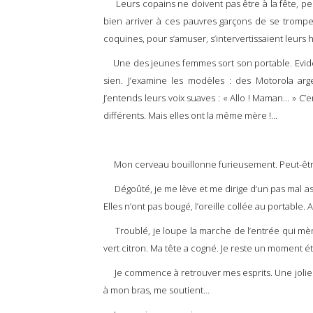
Leurs copains ne doivent pas être à la fête, pens
bien arriver à ces pauvres garçons de se trompe
coquines, pour s’amuser, s’intervertissaient leurs
Une des jeunes femmes sort son portable. Evidemm
sien. J’examine les modèles : des Motorola a
J’entends leurs voix suaves : « Allo ! Maman... » C’
différents. Mais elles ont la même mère !...
Mon cerveau bouillonne furieusement. Peut-être le
Dégoûté, je me lève et me dirige d’un pas mal assur
Elles n’ont pas bougé, l’oreille collée au portable.
Troublé, je loupe la marche de l’entrée qui mène
vert citron. Ma tête a cogné. Je reste un moment é
Je commence à retrouver mes esprits. Une jolie
à mon bras, me soutient…