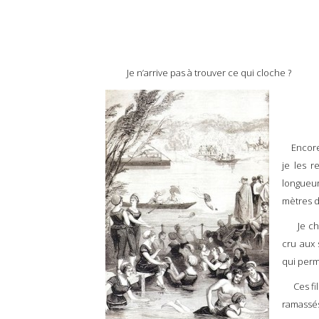
Je n’arrive pas à trouver ce qui cloche ?
Encore h
je les r
longueur
mètres d
Je cherc
cru aux 
qui perm
Ces fill
ramassés