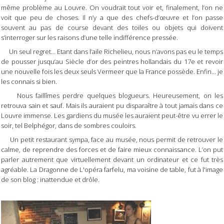
même problème au Louvre. On voudrait tout voir et, finalement, l’on ne
voit que peu de choses. Il n’y a que des chefs-d’œuvre et l’on passe
souvent au pas de course devant des toiles ou objets qui doivent
s’interroger sur les raisons d’une telle indifférence pressée.
Un seul regret… Etant dans l’aile Richelieu, nous n’avons pas eu le temps
de pousser jusqu’au Siècle d’or des peintres hollandais du 17e et revoir
une nouvelle fois les deux seuls Vermeer que la France possède. Enfin… je
les connais si bien.
Nous faillîmes perdre quelques blogueurs. Heureusement, on les
retrouva sain et sauf. Mais ils auraient pu disparaître à tout jamais dans ce
Louvre immense. Les gardiens du musée les auraient peut-être vu errer le
soir, tel Belphégor, dans de sombres couloirs.
Un petit restaurant sympa, face au musée, nous permit de retrouver le
calme, de reprendre des forces et de faire mieux connaissance. L’on put
parler autrement que virtuellement devant un ordinateur et ce fut très
agréable. La Dragonne de L'opéra farfelu, ma voisine de table, fut à l'image
de son blog : inattendue et drôle.