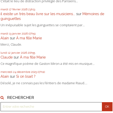
C’était le lieu de distraction privilégié des Parisiens...
mardi 17
février 2026
23h13
il existe un très beau livre sur les musiciens...
sur
Mémoires de
guinguettes
Un inépuisable sujet les guinguettes se comptaient par...
mardi 13
janvier 2026
07h51
Alain
sur
À ma fille Marie
Merci, Claude.
lundi 12
janvier 2026
20h55
Claude
sur
À ma fille Marie
Ce magnifique poème de Gaston Miron a été mis en musique...
mercredi 24
décembre 2025
07h10
Alain
sur
Si on lisait ?
Désolé, je ne connais pas les féritiers de madame Riaud....
RECHERCHER