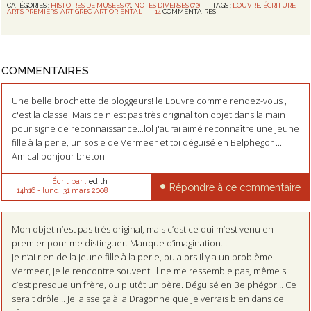
CATÉGORIES :
HISTOIRES DE MUSEES (7)
,
NOTES DIVERSES (72)
TAGS :
LOUVRE
,
ÉCRITURE
,
ARTS PREMIERS
,
ART GREC
,
ART ORIENTAL
14
COMMENTAIRES
COMMENTAIRES
Une belle brochette de bloggeurs! le Louvre comme rendez-vous ,
c'est la classe! Mais ce n'est pas très original ton objet dans la main
pour signe de reconnaissance...lol j'aurai aimé reconnaître une jeune
fille à la perle, un sosie de Vermeer et toi déguisé en Belphegor ...
Amical bonjour breton
Écrit par :
edith
Répondre à ce commentaire
14h16
-
lundi 31
mars 2008
Mon objet n’est pas très original, mais c’est ce qui m’est venu en
premier pour me distinguer. Manque d’imagination…
Je n’ai rien de la jeune fille à la perle, ou alors il y a un problème.
Vermeer, je le rencontre souvent. Il ne me ressemble pas, même si
c’est presque un frère, ou plutôt un père. Déguisé en Belphégor… Ce
serait drôle… Je laisse ça à la Dragonne que je verrais bien dans ce