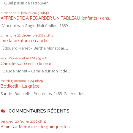
Quel plaisir de retrouver,...
dimanche 12
janvier 2025
10h40
APPRENDRE À REGARDER UN TABLEAU (enfants 9 ans...
Vincent Van Gogh - Nuit étoilée, 1889,...
dimanche 22
décembre 2024
12h19
Lire la peinture en audio
Édouard Manet – Berthe Morisot au...
jeudi 05
décembre 2024
15h42
Camille sur son lit de mort
Claude Monet – Camille sur son lit de...
mardi 15
octobre 2024
11h29
Botticelli - La grâce
Sandro Botticelli – Printemps, 1485, Galerie des...
COMMENTAIRES RÉCENTS
vendredi 20
février 2026
08h12
Alain
sur
Mémoires de guinguettes