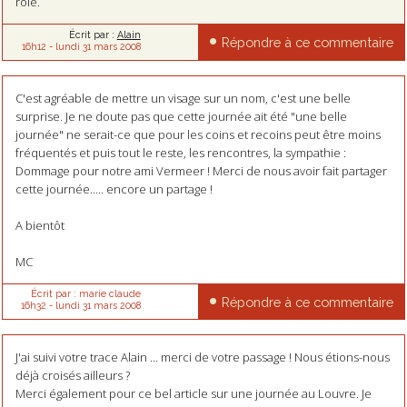
rôle.
Écrit par :
Alain
Répondre à ce commentaire
16h12
-
lundi 31
mars 2008
C'est agréable de mettre un visage sur un nom, c'est une belle
surprise. Je ne doute pas que cette journée ait été "une belle
journée" ne serait-ce que pour les coins et recoins peut être moins
fréquentés et puis tout le reste, les rencontres, la sympathie :
Dommage pour notre ami Vermeer ! Merci de nous avoir fait partager
cette journée..... encore un partage !
A bientôt
MC
Écrit par :
marie claude
Répondre à ce commentaire
16h32
-
lundi 31
mars 2008
J'ai suivi votre trace Alain ... merci de votre passage ! Nous étions-nous
déjà croisés ailleurs ?
Merci également pour ce bel article sur une journée au Louvre. Je