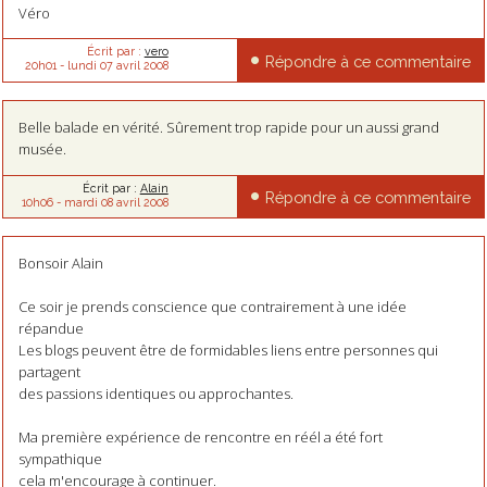
Véro
Écrit par :
vero
Répondre à ce commentaire
20h01
-
lundi 07
avril 2008
Belle balade en vérité. Sûrement trop rapide pour un aussi grand
musée.
Écrit par :
Alain
Répondre à ce commentaire
10h06
-
mardi 08
avril 2008
Bonsoir Alain
Ce soir je prends conscience que contrairement à une idée
répandue
Les blogs peuvent être de formidables liens entre personnes qui
partagent
des passions identiques ou approchantes.
Ma première expérience de rencontre en réél a été fort
sympathique
cela m'encourage à continuer.