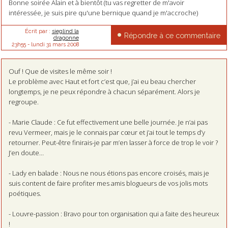
Bonne soirée Alain et à bientôt (tu vas regretter de m'avoir
intéressée, je suis pire qu'une bernique quand je m'accroche)
Écrit par :
sieglind la
Répondre à ce commentaire
dragonne
23h55
-
lundi 31
mars 2008
Ouf ! Que de visites le même soir !
Le problème avec Haut et fort c’est que, j’ai eu beau chercher
longtemps, je ne peux répondre à chacun séparément. Alors je
regroupe.
- Marie Claude : Ce fut effectivement une belle journée. Je n’ai pas
revu Vermeer, mais je le connais par cœur et j’ai tout le temps d’y
retourner. Peut-être finirais-je par m’en lasser à force de trop le voir ?
J’en doute…
- Lady en balade : Nous ne nous étions pas encore croisés, mais je
suis content de faire profiter mes amis blogueurs de vos jolis mots
poétiques.
- Louvre-passion : Bravo pour ton organisation qui a faite des heureux
!