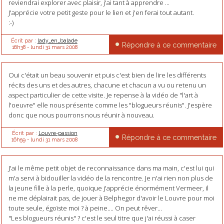
reviendrai explorer avec plaisir, j'ai tant à apprendre ...
J'apprécie votre petit geste pour le lien et j'en ferai tout autant.
:-)
Écrit par :
lady_en_balade
Répondre à ce commentaire
16h38
-
lundi 31
mars 2008
Oui c'était un beau souvenir et puis c'est bien de lire les différents
récits des uns et des autres, chacune et chacun a vu ou retenu un
aspect particulier de cette visite. Je repense à la vidéo de "l'art à
l'oeuvre" elle nous présente comme les "blogueurs réunis". J'espère
donc que nous pourrons nous réunir à nouveau.
Écrit par :
Louvre-passion
Répondre à ce commentaire
16h59
-
lundi 31
mars 2008
J'ai le même petit objet de reconnaissance dans ma main, c'est lui qui
m'a servi à bidouiller la vidéo de la rencontre. Je n'ai rien non plus de
la jeune fille à la perle, quoique j'apprécie énormément Vermeer, il
ne me déplairait pas, de jouer à Belphegor d'avoir le Louvre pour moi
toute seule, égoïste moi ? à peine.... On peut rêver...
"Les blogueurs réunis" ? c'est le seul titre que j'ai réussi à caser