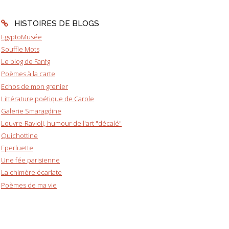
HISTOIRES DE BLOGS
EgyptoMusée
Souffle Mots
Le blog de Fanfg
Poèmes à la carte
Echos de mon grenier
Littérature poétique de Carole
Galerie Smaragdine
Louvre-Ravioli, humour de l'art "décalé"
Quichottine
Eperluette
Une fée parisienne
La chimère écarlate
Poèmes de ma vie