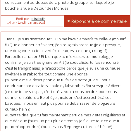
correctement au-dessus de la photo de groupe, sur laquelle je
bouche la vue à Détour des Mondes.
Écrit par :
elisabeth
Répondre à ce commentaire
17h15
-
lundi 31
mars 2008
Tiens... je suis "inattendue"... On me l'avait jamais faite celle-là (mouarf
!!!) Que d'honneur très cher, j'en rougirais presque (je dis presque,
une dragonne au teint vert écailleux, est-ce que ça rougit ?)
Fort belle narration ! Et bien que tu m'excuses sur mon blog, je
confirme, je suis très ignare en Art (le spécialiste, tu l'as rencontré,
c'est le frangin) mais je m'accroche parce que je suis une curieuse
invétérée et j'absorbe tout comme une éponge.
J'ai bien aimé la description que tu fais de notre guide... nous
conduisant par escaliers, couloirs, labyrinthes "louvresques" divers
(ce que tu ne sais pas, c'est qu'il a voulu nous perdre, pour nous
donner en pâture à Belphégor, mais on s'est accrochés à ses
basques, il nous en faut plus pour se débarrasser de blogueurs
curieux hein ?)
Autant te dire que tu fais maintenant parti de mes visites régulières et
que dès que j'aurai un peu plus de temps, je file lire tout ce que tu
peux m'apprendre (n'oublies pas "l'éponge culturelle" hé, hé)