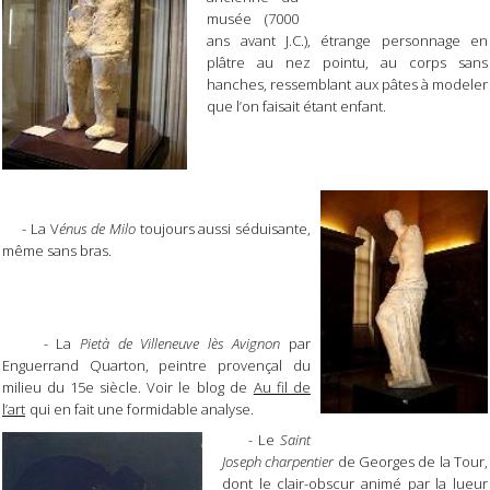
musée (7000
ans avant J.C.), étrange personnage en
plâtre au nez pointu, au corps sans
hanches, ressemblant aux pâtes à modeler
que l’on faisait étant enfant.
- La V
énus de Milo
toujours aussi séduisante,
même sans bras.
- La
Pietà de Villeneuve lès Avignon
par
Enguerrand Quarton, peintre provençal du
milieu du 15e siècle. Voir le blog de
Au fil de
l’art
qui en fait une formidable analyse.
- Le
Saint
Joseph charpentier
de Georges de la Tour,
dont le clair-obscur animé par la lueur