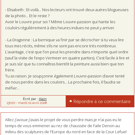
- Elisabeth : Et voilà… Nos lecteurs ont trouvé deux autres blogueuses
de la photo… Et le reste ?
Avoir le Louvre pour soi ? Même Louvre-passion qui hante les
couloirs régulièrement à des heures indues ne peut y arriver.
- La Dragonne : La bernique va finir par se décrocher si tu veux lire
tous mes récits, même s’ils ne sont pas encore très nombreux.
L’avantage, c’est que l’on peut les prendre dans n’importe quel ordre
(sauf la visite de l’expo Vermeer en quatre parties). C’est facile à lire et
je suis sûr que tu connaîtras bientôt la peinture aussi bien que ton
frère.
Tu as raison. Je soupçonne également Louvre-passion d’avoir tenté
de nous perdre dans les couloirs… La prochaine fois, il faudra se
méfier…
Écrit par :
Alain
Répondre à ce commentaire
13h20
-
mardi 01
avril 2008
Allez j'avoue j'avais le projet de vous perdre mais je n'ai pas eu le
temps de vous emmener au rez de chaussée de l'aile Denon au
milieu des sculptures de l'Europe du nord en face de la Cour Lefuel