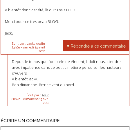
A bientôt donc cet été, là ou tu sais LOL !
Merci pour ce trés beau BLOG.
Jacky
Écrit par :
Jacky godin
Répondre à ce commentaire
23h05
-
samedi 14
avril
2012
Depuis le temps que l’on parle de Vincent, il doit nous attendre
avec impatience dans ce petit cimetière perdu sur les hauteurs
d’Auvers.
A bientôt Jacky.
Bon dimanche. Brrr ce vent du nord...
Écrit par :
Alain
08h46
-
dimanche 15
avril
2012
ÉCRIRE UN COMMENTAIRE