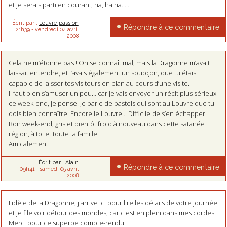
et je serais parti en courant, ha, ha ha.....
Écrit par :
Louvre-passion
Répondre à ce commentaire
21h39
-
vendredi 04
avril
2008
Cela ne m’étonne pas ! On se connaît mal, mais la Dragonne m’avait
laissait entendre, et j’avais également un soupçon, que tu étais
capable de laisser tes visiteurs en plan au cours d’une visite.
Il faut bien s’amuser un peu… car je vais envoyer un récit plus sérieux
ce week-end, je pense. Je parle de pastels qui sont au Louvre que tu
dois bien connaître. Encore le Louvre… Difficile de s’en échapper.
Bon week-end, gris et bientôt froid à nouveau dans cette satanée
région, à toi et toute ta famille.
Amicalement
Écrit par :
Alain
Répondre à ce commentaire
09h41
-
samedi 05
avril
2008
Fidèle de la Dragonne, j'arrive ici pour lire les détails de votre journée
et je file voir détour des mondes, car c'est en plein dans mes cordes.
Merci pour ce superbe compte-rendu.