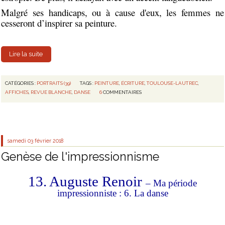
Malgré ses handicaps, ou à cause d'eux, les femmes ne
cesseront d’inspirer sa peinture.
Lire la suite
CATÉGORIES :
PORTRAITS (39)
TAGS :
PEINTURE
,
ÉCRITURE
,
TOULOUSE-LAUTREC
,
AFFICHES
,
REVUE BLANCHE
,
DANSE
6
COMMENTAIRES
samedi 03
février 2018
Genèse de l'impressionnisme
13. Auguste Renoir
– Ma période
impressionniste : 6. La danse