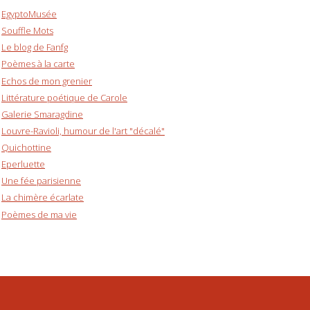
EgyptoMusée
Souffle Mots
Le blog de Fanfg
Poèmes à la carte
Echos de mon grenier
Littérature poétique de Carole
Galerie Smaragdine
Louvre-Ravioli, humour de l'art "décalé"
Quichottine
Eperluette
Une fée parisienne
La chimère écarlate
Poèmes de ma vie