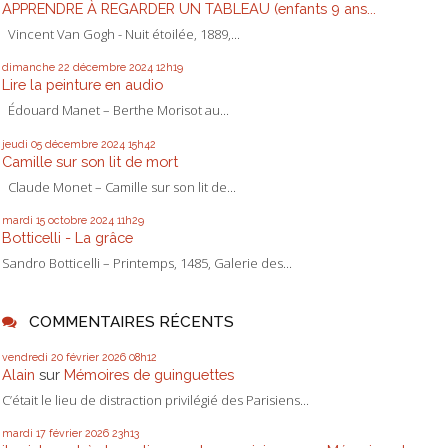
APPRENDRE À REGARDER UN TABLEAU (enfants 9 ans...
Vincent Van Gogh - Nuit étoilée, 1889,...
dimanche 22
décembre 2024
12h19
Lire la peinture en audio
Édouard Manet – Berthe Morisot au...
jeudi 05
décembre 2024
15h42
Camille sur son lit de mort
Claude Monet – Camille sur son lit de...
mardi 15
octobre 2024
11h29
Botticelli - La grâce
Sandro Botticelli – Printemps, 1485, Galerie des...
COMMENTAIRES RÉCENTS
vendredi 20
février 2026
08h12
Alain
sur
Mémoires de guinguettes
C’était le lieu de distraction privilégié des Parisiens...
mardi 17
février 2026
23h13