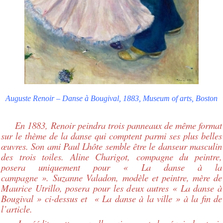
Auguste Renoir – Danse à Bougival, 1883, Museum of arts, Boston
En 1883, Renoir peindra trois panneaux de même format
sur le thème de la danse qui comptent parmi ses plus belles
œuvres. Son ami Paul Lhôte semble être le danseur masculin
des trois toiles. Aline Charigot, compagne du peintre,
posera uniquement pour « La danse à la
campagne ».
Suzanne Valadon, modèle et peintre, mère de
Maurice Utrillo, posera pour les deux autres « La danse à
Bougival » ci-dessus et « La danse à la ville » à la fin de
l’article.