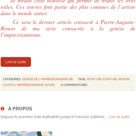
Je réédite cette nouvelle qui permet de réunir les trois
toiles. Ces œuvres font partie des plus connues de l’artiste
dans le monde entier.
Ce sera le dernier article consacré à Pierre-Auguste-
Renoir de ma série consacrée à la genèse de
l’impressionnisme.
Lire la suite
CATÉGORIES :
GENÈSE DE L'IMPRESSIONNISME (18)
TAGS :
PEINTURE
,
ÉCRITURE
,
RENOIR
,
CHATOU
,
IMPRESSIONNISME
,
DANSE
16
COMMENTAIRES
À PROPOS
Depuis le premier trait malhabile Jusqu'à l'oeuvre sublime,...
Lire la suite