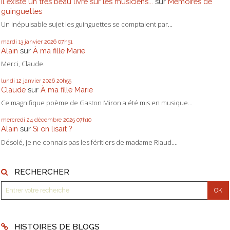
il existe un très beau livre sur les musiciens...
sur
Mémoires de
guinguettes
Un inépuisable sujet les guinguettes se comptaient par...
mardi 13
janvier 2026
07h51
Alain
sur
À ma fille Marie
Merci, Claude.
lundi 12
janvier 2026
20h55
Claude
sur
À ma fille Marie
Ce magnifique poème de Gaston Miron a été mis en musique...
mercredi 24
décembre 2025
07h10
Alain
sur
Si on lisait ?
Désolé, je ne connais pas les féritiers de madame Riaud....
RECHERCHER
HISTOIRES DE BLOGS