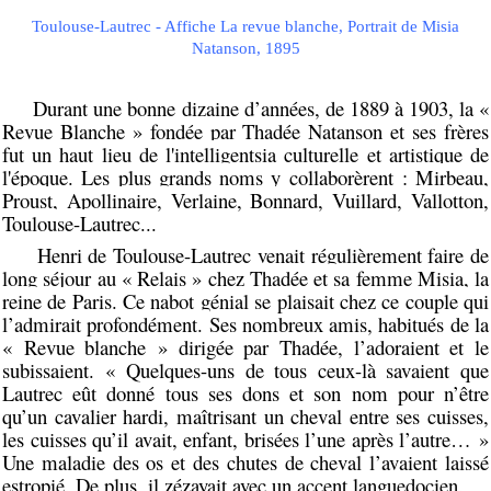
Toulouse-Lautrec - Affiche La revue blanche, Portrait de Misia
Natanson, 1895
Durant une bonne dizaine d’années, de 1889 à 1903, la «
Revue Blanche » fondée par Thadée Natanson et ses frères
fut un haut lieu
de l'intelligentsia culturelle et artistique de
l'époque. Les plus grands noms y collaborèrent : Mirbeau,
Proust, Apollinaire, Verlaine, Bonnard, Vuillard, Vallotton,
Toulouse-Lautrec...
Henri de Toulouse-Lautrec venait régulièrement faire de
long séjour au « Relais » chez Thadée et sa femme Misia, la
reine de Paris. Ce nabot génial se plaisait chez ce couple qui
l’admirait profondément.
Ses nombreux amis, habitués de la
« Revue blanche » dirigée par Thadée, l’adoraient et le
subissaient. « Quelques-uns de tous ceux-là savaient que
Lautrec eût donné tous ses dons et son nom pour n’être
qu’un cavalier hardi, maîtrisant un cheval entre ses cuisses,
les cuisses qu’il avait, enfant, brisées l’une après l’autre… »
Une maladie des os et des chutes de cheval l’avaient laissé
estropié. De plus, il zézayait avec un accent languedocien.