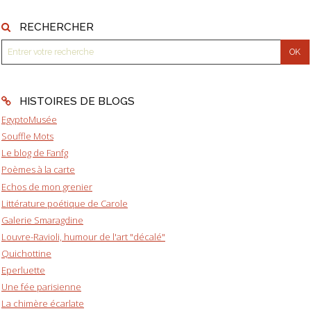
RECHERCHER
HISTOIRES DE BLOGS
EgyptoMusée
Souffle Mots
Le blog de Fanfg
Poèmes à la carte
Echos de mon grenier
Littérature poétique de Carole
Galerie Smaragdine
Louvre-Ravioli, humour de l'art "décalé"
Quichottine
Eperluette
Une fée parisienne
La chimère écarlate