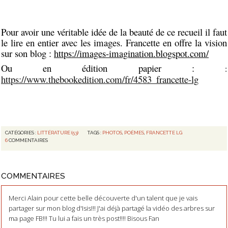
Pour avoir une véritable idée de la beauté de ce recueil il faut
le lire en entier avec les images. Francette en offre la vision
sur son blog :
https://images-imagination.blogspot.com/
Ou en édition papier :
:
https://www.thebookedition.com/fr/4583_francette-lg
CATÉGORIES :
LITTÉRATURE (53)
TAGS :
PHOTOS
,
POÈMES
,
FRANCETTE LG
6
COMMENTAIRES
COMMENTAIRES
Merci Alain pour cette belle découverte d'un talent que je vais
partager sur mon blog d'Isis!!! J'ai déjà partagé la vidéo des arbres sur
ma page FB!!! Tu lui a fais un très post!!!! Bisous Fan