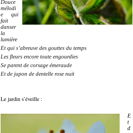
Douce
mélodi
e qui
fait
danser
la
lumière
Et qui s’abreuve des gouttes du temps
Les fleurs encore toute engourdies
Se parent de corsage émeraude
Et de jupon de dentelle rose nuit
Le jardin s’éveille :
E
t
d