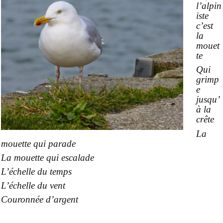
l’alpin
iste
c’est
la
mouet
te
Qui
grimp
e
jusqu’
à la
crête
La
mouette qui parade
La mouette qui escalade
L’échelle du temps
L’échelle du vent
Couronnée d’argent