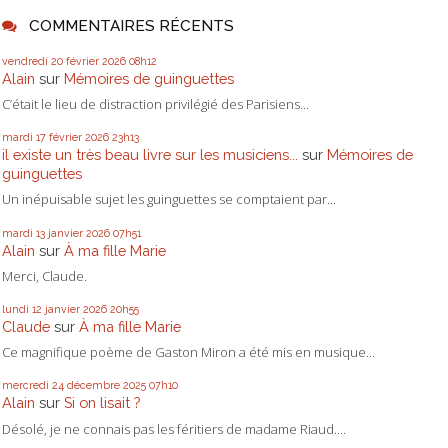
COMMENTAIRES RÉCENTS
vendredi 20
février 2026
08h12
Alain
sur
Mémoires de guinguettes
C’était le lieu de distraction privilégié des Parisiens...
mardi 17
février 2026
23h13
il existe un très beau livre sur les musiciens...
sur
Mémoires de
guinguettes
Un inépuisable sujet les guinguettes se comptaient par...
mardi 13
janvier 2026
07h51
Alain
sur
À ma fille Marie
Merci, Claude.
lundi 12
janvier 2026
20h55
Claude
sur
À ma fille Marie
Ce magnifique poème de Gaston Miron a été mis en musique...
mercredi 24
décembre 2025
07h10
Alain
sur
Si on lisait ?
Désolé, je ne connais pas les féritiers de madame Riaud....