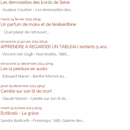
Les demoiselles des bords de Seine
Gustave Courbet – Les demoiselles des...
mardi 04
février 2025
10h35
Un parfum de moka et de térébenthine
Quel plaisir de retrouver,...
dimanche 12
janvier 2025
10h40
APPRENDRE À REGARDER UN TABLEAU (enfants 9 ans...
Vincent Van Gogh - Nuit étoilée, 1889,...
dimanche 22
décembre 2024
12h19
Lire la peinture en audio
Édouard Manet – Berthe Morisot au...
jeudi 05
décembre 2024
15h42
Camille sur son lit de mort
Claude Monet – Camille sur son lit de...
mardi 15
octobre 2024
11h29
Botticelli - La grâce
Sandro Botticelli – Printemps, 1485, Galerie des...