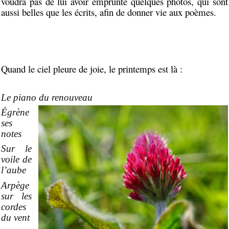
voudra pas de lui avoir emprunté quelques photos, qui sont
aussi belles que les écrits, afin de donner vie aux poèmes.
Quand le ciel pleure de joie, le printemps est là :
Le piano du renouveau
Égrène
ses
notes
Sur le
voile de
l’aube
Arpège
sur les
cordes
du vent