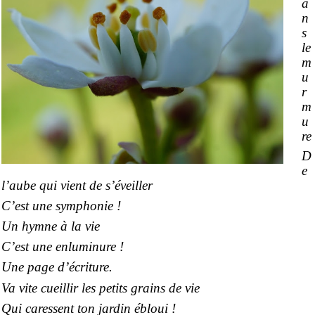
a
n
s
le
m
u
r
m
u
re
D
e
l’aube qui vient de s’éveiller
C’est une symphonie !
Un hymne à la vie
C’est une enluminure !
Une page d’écriture.
Va vite cueillir les petits grains de vie
Qui caressent ton jardin ébloui !