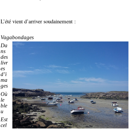
L’été vient d’arriver soudainement :
Vagabondages
Da
ns
des
livr
es
d’i
ma
ges
Où
le
ble
u
Est
cel