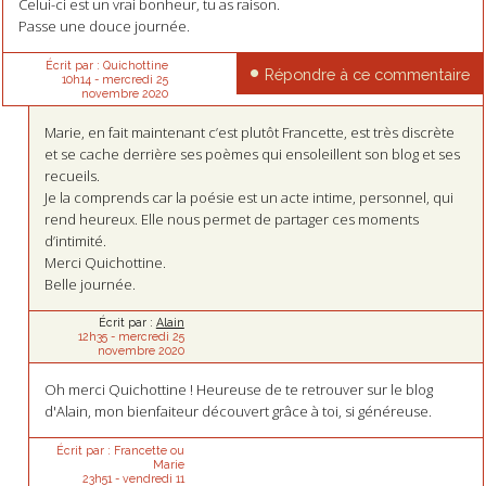
Celui-ci est un vrai bonheur, tu as raison.
Passe une douce journée.
Écrit par :
Quichottine
Répondre à ce commentaire
10h14
-
mercredi 25
novembre 2020
Marie, en fait maintenant c’est plutôt Francette, est très discrète
et se cache derrière ses poèmes qui ensoleillent son blog et ses
recueils.
Je la comprends car la poésie est un acte intime, personnel, qui
rend heureux. Elle nous permet de partager ces moments
d’intimité.
Merci Quichottine.
Belle journée.
Écrit par :
Alain
12h35
-
mercredi 25
novembre 2020
Oh merci Quichottine ! Heureuse de te retrouver sur le blog
d'Alain, mon bienfaiteur découvert grâce à toi, si généreuse.
Écrit par :
Francette ou
Marie
23h51
-
vendredi 11