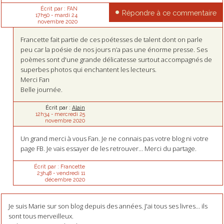
Écrit par :
FAN
Répondre à ce commentaire
17h50
-
mardi 24
novembre 2020
Francette fait partie de ces poétesses de talent dont on parle
peu car la poésie de nos jours n’a pas une énorme presse. Ses
poèmes sont d'une grande délicatesse surtout accompagnés de
superbes photos qui enchantent les lecteurs.
Merci Fan
Belle journée.
Écrit par :
Alain
12h34
-
mercredi 25
novembre 2020
Un grand merci à vous Fan. Je ne connais pas votre blog ni votre
page FB. Je vais essayer de les retrouver... Merci du partage.
Écrit par :
Francette
23h48
-
vendredi 11
décembre 2020
Je suis Marie sur son blog depuis des années. J'ai tous ses livres... ils
sont tous merveilleux.