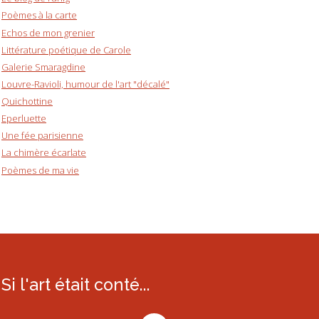
Poèmes à la carte
Echos de mon grenier
Littérature poétique de Carole
Galerie Smaragdine
Louvre-Ravioli, humour de l'art "décalé"
Quichottine
Eperluette
Une fée parisienne
La chimère écarlate
Poèmes de ma vie
Si l'art était conté...