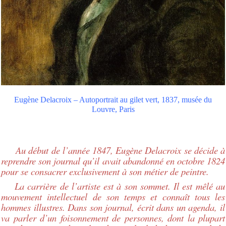
Eugène Delacroix – Autoportrait au gilet vert, 1837, musée du
Louvre, Paris
Au début de l’année 1847, Eugène Delacroix se décide à
reprendre son journal qu’il avait abandonné en octobre 1824
pour se consacrer exclusivement à son métier de peintre.
La carrière de l’artiste est à son sommet. Il est mêlé au
mouvement intellectuel de son temps et connaît tous les
hommes illustres. Dans son journal, écrit dans un agenda, il
va parler d’un foisonnement de personnes, dont la plupart