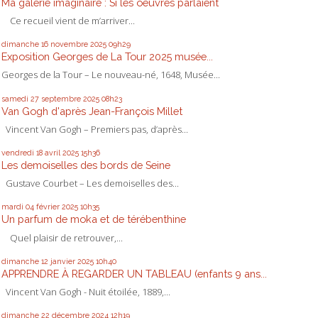
Ma galerie imaginaire : Si les oeuvres parlaient
Ce recueil vient de m’arriver...
dimanche 16
novembre 2025
09h29
Exposition Georges de La Tour 2025 musée...
Georges de la Tour – Le nouveau-né, 1648, Musée...
samedi 27
septembre 2025
08h23
Van Gogh d'après Jean-François Millet
Vincent Van Gogh – Premiers pas, d’après...
vendredi 18
avril 2025
15h36
Les demoiselles des bords de Seine
Gustave Courbet – Les demoiselles des...
mardi 04
février 2025
10h35
Un parfum de moka et de térébenthine
Quel plaisir de retrouver,...
dimanche 12
janvier 2025
10h40
APPRENDRE À REGARDER UN TABLEAU (enfants 9 ans...
Vincent Van Gogh - Nuit étoilée, 1889,...
dimanche 22
décembre 2024
12h19