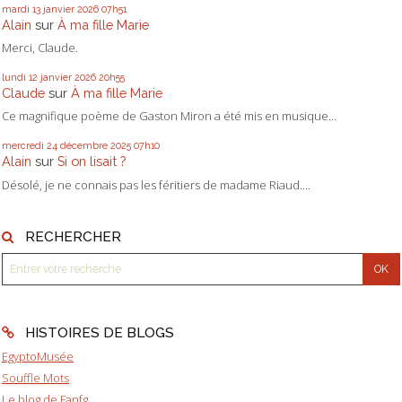
mardi 13
janvier 2026
07h51
Alain
sur
À ma fille Marie
Merci, Claude.
lundi 12
janvier 2026
20h55
Claude
sur
À ma fille Marie
Ce magnifique poème de Gaston Miron a été mis en musique...
mercredi 24
décembre 2025
07h10
Alain
sur
Si on lisait ?
Désolé, je ne connais pas les féritiers de madame Riaud....
RECHERCHER
HISTOIRES DE BLOGS
EgyptoMusée
Souffle Mots
Le blog de Fanfg