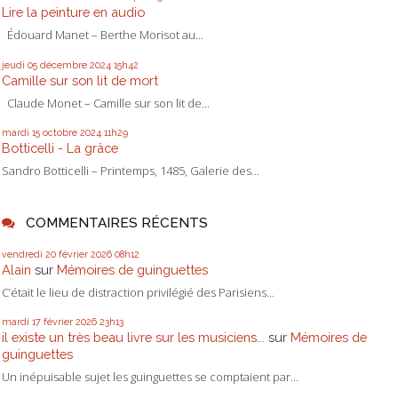
Lire la peinture en audio
Édouard Manet – Berthe Morisot au...
jeudi 05
décembre 2024
15h42
Camille sur son lit de mort
Claude Monet – Camille sur son lit de...
mardi 15
octobre 2024
11h29
Botticelli - La grâce
Sandro Botticelli – Printemps, 1485, Galerie des...
COMMENTAIRES RÉCENTS
vendredi 20
février 2026
08h12
Alain
sur
Mémoires de guinguettes
C’était le lieu de distraction privilégié des Parisiens...
mardi 17
février 2026
23h13
il existe un très beau livre sur les musiciens...
sur
Mémoires de
guinguettes
Un inépuisable sujet les guinguettes se comptaient par...