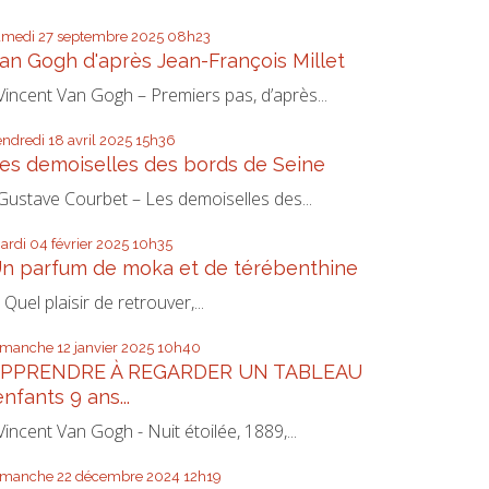
amedi 27
septembre 2025
08h23
an Gogh d'après Jean-François Millet
incent Van Gogh – Premiers pas, d’après...
endredi 18
avril 2025
15h36
es demoiselles des bords de Seine
ustave Courbet – Les demoiselles des...
ardi 04
février 2025
10h35
n parfum de moka et de térébenthine
uel plaisir de retrouver,...
imanche 12
janvier 2025
10h40
PPRENDRE À REGARDER UN TABLEAU
enfants 9 ans...
incent Van Gogh - Nuit étoilée, 1889,...
imanche 22
décembre 2024
12h19