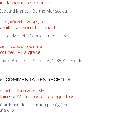
ire la peinture en audio
douard Manet – Berthe Morisot au...
eudi 05
décembre 2024
15h42
amille sur son lit de mort
laude Monet – Camille sur son lit de...
ardi 15
octobre 2024
11h29
otticelli - La grâce
andro Botticelli – Printemps, 1485, Galerie des...
COMMENTAIRES RÉCENTS
endredi 20
février 2026
08h12
lain
sur
Mémoires de guinguettes
’était le lieu de distraction privilégié des
arisiens...