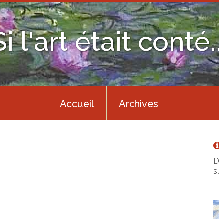
Si l'art était conté..
Accueil
Archives
D
s