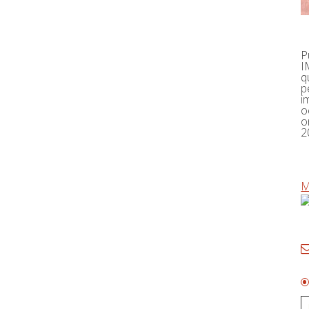
P
I
q
p
i
o
o
2
M