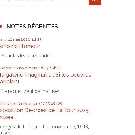
NOTES RÉCENTES
ardi 12
mai 2026
11h23
enoir et l'amour
our les lecteurs qui le...
endredi 28
novembre 2025
08h24
a galerie imaginaire : Si les oeuvres
arlaient
e recueil vient de m’arriver...
imanche 16
novembre 2025
09h29
xposition Georges de La Tour 2025
usée...
eorges de la Tour – Le nouveau-né, 1648,
usée...